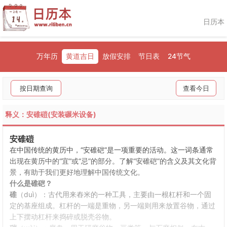
日历本
万年历
黄道吉日
放假安排
节日表
24节气
按日期查询
查看今日
释义：安碓磑(安装碾米设备)
安碓磑
在中国传统的黄历中，“安碓硙”是一项重要的活动。这一词条通常
出现在黄历中的“宜”或“忌”的部分。了解“安碓硙”的含义及其文化背
景，有助于我们更好地理解中国传统文化。
什么是碓硙？
碓
（duì）：古代用来舂米的一种工具，主要由一根杠杆和一个固
定的基座组成。杠杆的一端是重物，另一端则用来放置谷物，通过
上下摆动杠杆来捣碎或脱壳谷物。