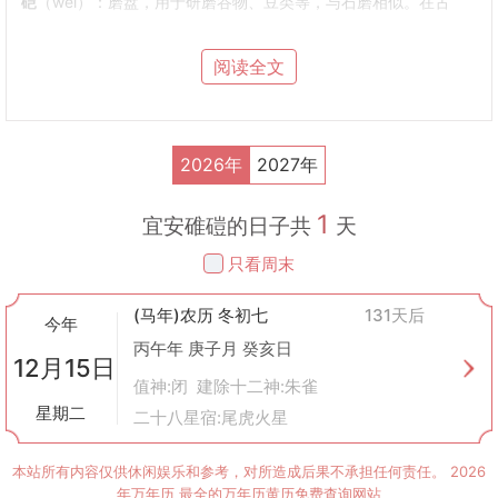
硙
（wèi）：磨盘，用于研磨谷物、豆类等，与石磨相似。在古
代，人们使用这种工具将谷物磨成面粉或其他细粉状物质。
安碓硙的意义
阅读全文
“安碓硙”意指安置或安装碓和硙这样的农具。在传统农业社会中，
这些工具对于家庭粮食加工至关重要。因此，在选择安装这些工具
的时间时，古人会参考黄历来确定吉日，以期获得更好的使用效果
和吉祥的寓意。
2026年
2027年
文化背景
在中国古代，农业生产占据着极其重要的地位。人们相信选择合适
1
的日子进行各种农事活动可以带来好运和丰收。因此，黄历不仅仅
宜安碓磑的日子共
天
是一本日历，更是一种指导日常生活的重要工具。它包含了诸多关
只看周末
于时间的选择建议，如嫁娶、出行、开业等重要事件，也包括了
像“安碓硙”这样具体的日常活动。
(马年)农历 冬初七
131天后
实际应用
今年
虽然现代社会已经很少有人使用传统的碓和硙了，但“安碓硙”这一
丙午年 庚子月 癸亥日
12月15日
概念仍然保留在黄历中，并被赋予了新的意义。它不仅代表了对过
值神:闭 建除十二神:朱雀
去生活方式的一种纪念，还象征着对美好生活的祈愿。在某些地
星期二
二十八星宿:尾虎火星
区，人们在搬家或新建房屋时，可能会参照黄历上“安碓硙”的日子
来安排家具的摆放或新居的启用，希望以此获得吉祥如意。
结语
本站所有内容仅供休闲娱乐和参考，对所造成后果不承担任何责任。
2026
“安碓硙”作为黄历中的一项内容，体现了中国传统文化中对于时间
年万年历
最全的万年历黄历免费查询网站