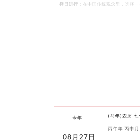
择日进行
：在中国传统观念里，选择一
二、历史背景
在古代社会，房屋是家族财富与地位的
由于古人认为天地万物皆有灵性，尤其
三、择日原则
进行合脊仪式之前，人们会参照黄历选
黄道吉日
：根据黄历上标注的宜忌事项
五行相生
：考虑到建筑材料（如木、土
避开冲煞
：避免与户主生肖相冲的日子
四、仪式流程
准备材料
：确保所有用于合脊的木材、
(马年)农历 
祭祀仪式
：在选定的吉时开始前，先举
今年
实际操作
：由经验丰富的工匠师傅指挥
丙午年 丙申月
08月27日
庆祝活动
：合脊完成后，往往会举办宴