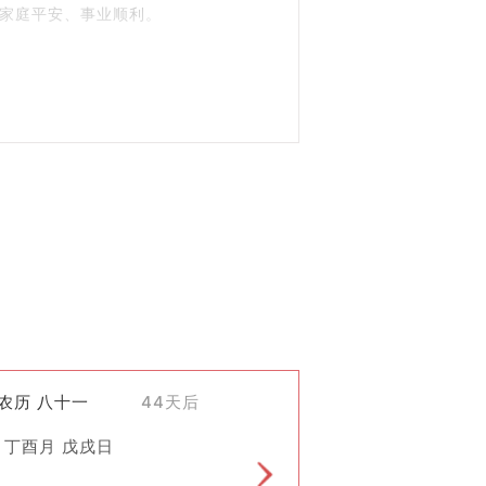
家庭平安、事业顺利。
。
祭祀活动成为一种约定俗成的习惯。
)农历 八十一
44天后
 丁酉月 戊戌日