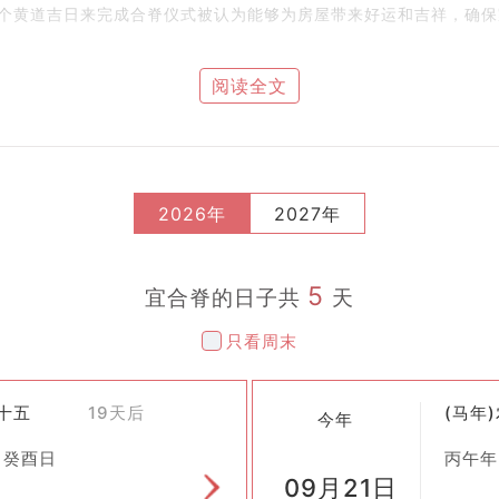
个黄道吉日来完成合脊仪式被认为能够为房屋带来好运和吉祥，确保
阅读全文
重要象征。因此，在建造过程中融入各种祈福仪式是非常普遍的做法
是住宅这样的大型工程更需得到神明庇护。因此，在关键节点上举行
择良辰吉日。选择的标准主要包括但不限于：
2026年
2027年
，挑选适合动土、上梁的日子。
等）与五行之间的关系，力求五行平衡。
5
宜合脊的日子共
天
，同时也要避开各种不利的神煞方位。
只看周末
钉子等材料齐全，并经过检查确认质量良好。
七十五
19天后
(马年
行简单的祭拜天地、祖先的仪式，祈求保佑工程顺利、家人安康。
今年
工人将预先制作好的屋脊构件安装到位，完成最后的拼接工作。
 癸酉日
丙午年
09月21日
席庆祝这一重要时刻，邀请亲朋好友共同见证并祝福新居落成。