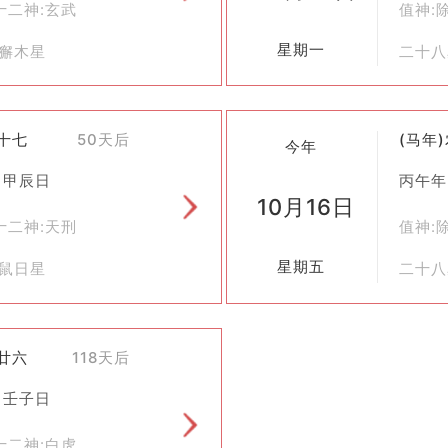
十二神:玄武
值神:
星期一
斗獬木星
二十八
年轻一代了解祖先智慧及对自然敬畏之心。
强了彼此间的情感联系，也有助于加深对于家庭责任感的认识。
八十七
50天后
(马年
今年
遵循黄历办事，但许多地方依然保留着合脊仪式的传统。人们更多地
 甲辰日
丙午年
传统文化保护的城市或乡村，政府也会组织类似活动来弘扬中华优秀
10月16日
于建筑的一项重要仪式，不仅体现了古人的智慧与信仰，也承载着人
十二神:天刑
值神:
价值。
星期五
虚鼠日星
二十八
十廿六
118天后
 壬子日
十二神:白虎