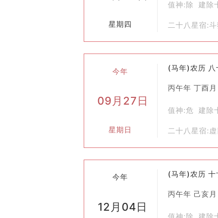
值神:除 建除
五、文化价值
星期四
二十八星宿:
传承与教育
：通过这种传统习俗可以让
增强凝聚力
：全家人共同参与其中，增
六、现代应用
(马年)农历 
今年
虽然现代社会已经不再像过去那样严格
丙午年 丁酉月
非实际意义上的必要程序。在一些注重
09月27日
总之，“合脊”作为中国传统文化中关
值神:危 建除
天，它仍然具有一定的现实意义和社会
星期日
二十八星宿:
(马年)农历 
今年
丙午年 己亥月
12月04日
值神:除 建除