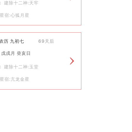
除 建除十二神:天牢
星宿:心狐月星
)农历 九初七
69天后
将其视为一种文化和情感上的寄托，而
 戊戌月 癸亥日
传统文化。
们对美好生活的向往和追求。即使在今
除 建除十二神:玉堂
星宿:亢龙金星