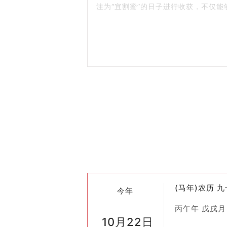
注为“宜割蜜”的日子进行收获，不仅
律后总结出来的经验之谈。
2. 割蜜的方法
传统方法
：传统上，割蜜主要通过手工
覆盖在蜂巢表面的一层蜂蜡切开，使内
现代技术
：随着科学技术的进步，现代
了工作效率。但在遵循传统习俗的情况
3. 割蜜的文化意义
在中国传统文化中，蜂蜜被视为大自然
生产活动，它还承载着丰富的文化内涵
活动分享喜悦之情。
(马年)农历 
4. 注意事项
今年
尽管割蜜看似简单，但实际上却有许多需
丙午年 戊戌月
10月22日
雨天气或气温过低时进行，以免影响蜂