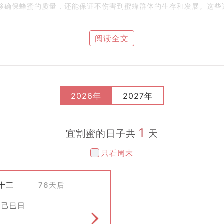
能够确保蜂蜜的质量，还能保证不伤害到蜜蜂群体的生存和发展。这
阅读全文
操作完成。首先需要将蜂箱打开，然后小心翼翼地移除蜂巢板或巢框
部的蜂蜜流出。最后再用过滤网等工具对流出的蜂蜜进行过滤，去除
养蜂业已经发展出了更为高效的割蜜设备和技术手段，比如离心机可
2026年
2027年
下，仍然会有人选择在黄历建议的吉日采用古老方式来割蜜。
1
宜割蜜的日子共
天
赐予人类的珍贵礼物之一，象征着甜蜜、健康与幸福。因此，在一些
只看周末
。例如，在某些地区，人们会在割蜜前举行祭祀仪式，祈求丰收与安
九十三
76天后
要注意的地方： - 需要穿戴防护装备以防被蜇伤； - 操作时动作要
 己巳日
蜜品质； - 最重要的是，应尊重自然规律和生态平衡，不可过度采