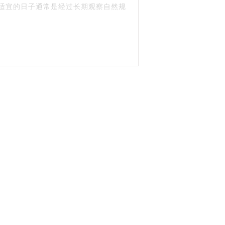
些适宜的日子通常是经过长期观察自然规
。接着使用专门的工具（如割蜜刀）将
杂质。
以快速分离出蜂巢中的蜂蜜，大大提高
地方，“割蜜”不仅仅是一项简单的农业
宁；而在割蜜之后，则可能会举办庆祝
轻柔以免惊扰蜜蜂； - 尽量避免在阴
收，给蜜蜂留下足够的食物储备过冬。