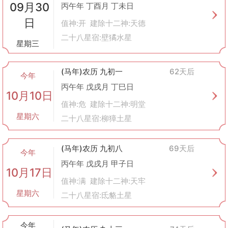
09月30
丙午年 丁酉月 丁未日
日
值神:开 建除十二神:天德
二十八星宿:壁獝水星
星期三
(马年)农历 九初一
62天后
今年
丙午年 戊戌月 丁巳日
10月10日
值神:危 建除十二神:明堂
星期六
二十八星宿:柳獐土星
(马年)农历 九初八
69天后
今年
丙午年 戊戌月 甲子日
10月17日
值神:满 建除十二神:天牢
星期六
二十八星宿:氐貉土星
今年