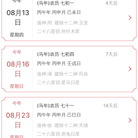
今年
(马年)农历 七初一
4天后
虽然现代社会节奏加快，人们的生活方式发生了很大变化，但“会
08月13
亲友”的概念仍然被广泛接受并应用于日常生活之中。尤其是在春
丙午年 丙申月 己未日
节、中秋节等传统节日期间，更多的人会选择在黄历推荐的好日子
日
值神:闭 建除十二神:玉堂
与家人团聚或邀请朋友到家中做客，共度美好时光。
二十八星宿:井犴木星
总之，“会亲友”体现了中国人对于和谐人际关系的追求，无论是过
星期四
去还是现在，它都是连接亲情、友情的重要桥梁之一。通过这样的
活动，人们不仅能够享受到天伦之乐，也能从中汲取到积极向上的
今年
力量。
(马年)农历 七初四
7天后
08月16
丙午年 丙申月 壬戌日
日
值神:满 建除十二神:司命
二十八星宿:星马日星
星期日
今年
(马年)农历 七十一
14天后
08月23
丙午年 丙申月 己巳日
日
值神:收 建除十二神:天德
二十八星宿:房兔日星
星期日