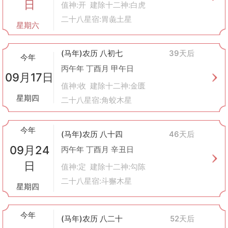
日
值神:开 建除十二神:白虎
二十八星宿:胃彘土星
星期六
(马年)农历 八初七
39天后
今年
丙午年 丁酉月 甲午日
09月17日
值神:收 建除十二神:金匮
星期四
二十八星宿:角蛟木星
今年
(马年)农历 八十四
46天后
09月24
丙午年 丁酉月 辛丑日
日
值神:定 建除十二神:勾陈
二十八星宿:斗獬木星
星期四
今年
(马年)农历 八二十
52天后