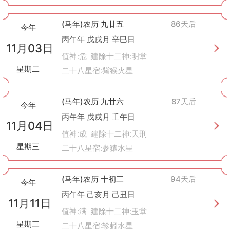
(马年)农历 九廿五
86天后
今年
丙午年 戊戌月 辛巳日
11月03日
值神:危 建除十二神:明堂
星期二
二十八星宿:觜猴火星
(马年)农历 九廿六
87天后
今年
丙午年 戊戌月 壬午日
11月04日
值神:成 建除十二神:天刑
星期三
二十八星宿:参猿水星
(马年)农历 十初三
94天后
今年
丙午年 己亥月 己丑日
11月11日
值神:满 建除十二神:玉堂
星期三
二十八星宿:轸蚓水星