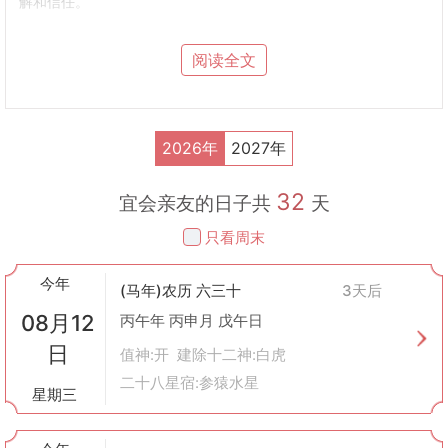
解和信任。
吉祥如意
：传统上认为，在“会亲友”的日子安排此类活动，能够得
到神明的庇佑，使活动更加顺利且充满喜悦。
阅读全文
操作指南
挑选日期
：查看黄历上标注为“会亲友”的日子，通常这些日子被认
为比较适合进行社交活动。
准备事项
：
2026年
2027年
根据参与人员的特点准备相应的话题和活动。
如果是家庭聚会，还可以考虑做一些特别的食物来庆祝这一天。
32
提前通知所有参与者，确保大家都有空出席。
宜会亲友的日子共
天
注意事项
：
只看周末
虽然黄历建议某天适合“会亲友”，但实际操作时也应考虑到参与者
的个人时间和偏好。
今年
在活动中注意营造轻松愉快的氛围，避免讨论敏感话题导致不快。
(马年)农历 六三十
3天后
文化背景
08月12
丙午年 丙申月 戊午日
在中国文化里，“会亲友”不仅仅是一种日常行为，它还蕴含着深厚
日
的文化意义。古人认为，在合适的时间与亲人朋友相聚，不仅能够
值神:开 建除十二神:白虎
增强家族凝聚力，还能获得天地自然之气的加持，对个人运势有所
二十八星宿:参猿水星
星期三
助益。因此，在古代，人们非常重视选择良辰吉日来进行这类社交
活动。
现代应用