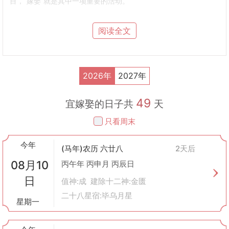
目，“嫁娶”就是其中一项重要的活动。
2. 如何选择嫁娶吉日
选择嫁娶的吉日需要综合考虑以下几个方面：
阅读全文
八字命理
：根据新人双方的生辰八字（出生年月日时），通过五行
相生相克的原则，选择一个对双方都有利的日子。
黄历宜忌
：查看黄历上标注的“宜嫁娶”的日子，并且这一天不宜犯
冲、刑、害等不利因素。
2026年
2027年
避免禁忌
：如避开新娘或新郎本命年的日子，因为传统认为本命年
不适宜办大事；另外还需避开一些传统上的凶日，比如四离日、四
49
绝日等。
宜嫁娶的日子共
天
个人因素
：考虑到新人及其家庭的实际安排，如工作休假情况、长
只看周末
辈健康状况等因素。
3. 嫁娶仪式的传统习俗
今年
中国各地的婚礼习俗有所不同，但一般包括以下步骤：
(马年)农历 六廿八
2天后
纳采
：男方家长向女方提亲。
08月10
丙午年 丙申月 丙辰日
问名
：询问女方姓名及生辰八字。
日
纳吉
：将女方的生辰八字与男方的匹配后，告知女方结果满意。
值神:成 建除十二神:金匮
纳征
：正式送聘礼给女方家。
二十八星宿:毕乌月星
星期一
请期
：商量决定结婚日期。
迎亲
：新郎前往新娘家迎接新娘至男方家中。
4. 现代观念下的嫁娶选择