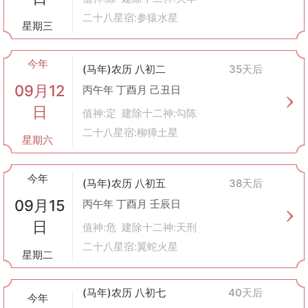
二十八星宿:参猿水星
星期三
今年
(马年)农历 八初二
35天后
09月12
丙午年 丁酉月 己丑日
日
值神:定 建除十二神:勾陈
二十八星宿:柳獐土星
星期六
今年
(马年)农历 八初五
38天后
09月15
丙午年 丁酉月 壬辰日
日
值神:危 建除十二神:天刑
二十八星宿:翼蛇火星
星期二
(马年)农历 八初七
40天后
今年