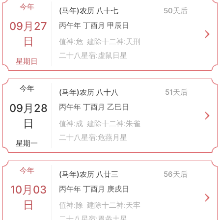
今年
(马年)农历 八十七
50天后
09月27
丙午年 丁酉月 甲辰日
日
值神:危 建除十二神:天刑
二十八星宿:虚鼠日星
星期日
今年
(马年)农历 八十八
51天后
09月28
丙午年 丁酉月 乙巳日
日
值神:成 建除十二神:朱雀
二十八星宿:危燕月星
星期一
今年
(马年)农历 八廿三
56天后
10月03
丙午年 丁酉月 庚戌日
日
值神:除 建除十二神:天牢
二十八星宿:胃彘土星