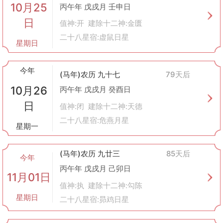
10月25
丙午年 戊戌月 壬申日
日
值神:开 建除十二神:金匮
二十八星宿:虚鼠日星
星期日
今年
(马年)农历 九十七
79天后
10月26
丙午年 戊戌月 癸酉日
日
值神:闭 建除十二神:天德
二十八星宿:危燕月星
星期一
(马年)农历 九廿三
85天后
今年
丙午年 戊戌月 己卯日
11月01日
值神:执 建除十二神:勾陈
星期日
二十八星宿:昴鸡日星