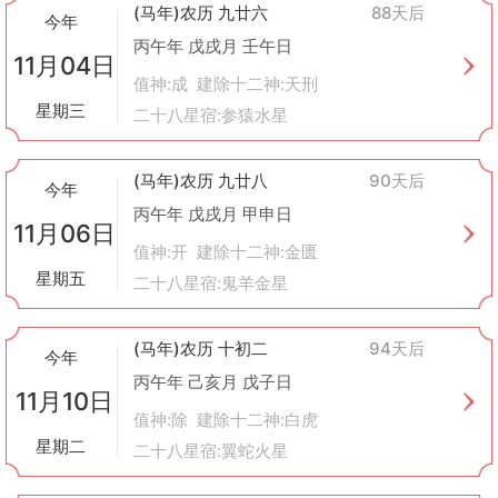
(马年)农历 九廿六
88天后
今年
丙午年 戊戌月 壬午日
11月04日
值神:成 建除十二神:天刑
星期三
二十八星宿:参猿水星
(马年)农历 九廿八
90天后
今年
丙午年 戊戌月 甲申日
11月06日
值神:开 建除十二神:金匮
星期五
二十八星宿:鬼羊金星
(马年)农历 十初二
94天后
今年
丙午年 己亥月 戊子日
11月10日
值神:除 建除十二神:白虎
星期二
二十八星宿:翼蛇火星