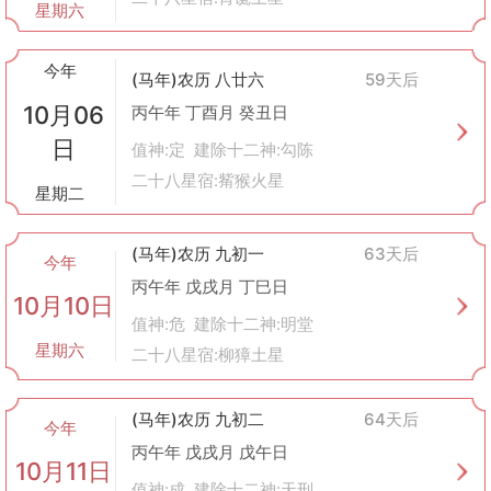
星期六
今年
(马年)农历 八廿六
59天后
10月06
丙午年 丁酉月 癸丑日
日
值神:定 建除十二神:勾陈
二十八星宿:觜猴火星
星期二
(马年)农历 九初一
63天后
今年
丙午年 戊戌月 丁巳日
10月10日
值神:危 建除十二神:明堂
星期六
二十八星宿:柳獐土星
(马年)农历 九初二
64天后
今年
丙午年 戊戌月 戊午日
10月11日
值神:成 建除十二神:天刑