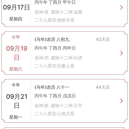
丙午年 丁酉月 甲午日
09月17日
值神:收 建除十二神:金匮
星期四
二十八星宿:角蛟木星
今年
(马年)农历 八初九
42天后
09月19
丙午年 丁酉月 丙申日
日
值神:闭 建除十二神:白虎
二十八星宿:氐貉土星
星期六
今年
(马年)农历 八十一
44天后
09月21
丙午年 丁酉月 戊戌日
日
值神:除 建除十二神:天牢
二十八星宿:心狐月星
星期一