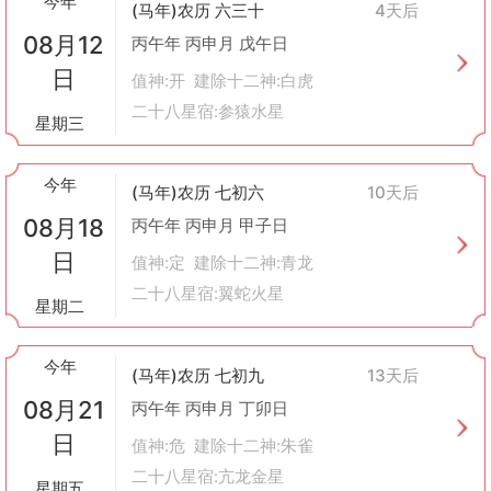
今年
(马年)农历 六三十
4天后
随着社会的发展，虽然很多人仍然尊重传统习俗，在选择结婚日期
08月12
时会参考黄历，但也越来越多人倾向于根据自己的实际情况来定
丙午年 丙申月 戊午日
夺，不再完全依赖于黄历。例如，可能会选择对双方都方便的时
日
值神:开 建除十二神:白虎
间，或是具有特殊意义的日子（如情人节、纪念日等）作为婚礼日
二十八星宿:参猿水星
期。
星期三
总之，“嫁娶”在中国文化中不仅是一场庆祝爱情的盛宴，更承载着
家族延续、和谐美满的美好祝愿。通过黄历来选定良辰吉日，体现
今年
了人们对美好生活的向往和追求。
(马年)农历 七初六
10天后
08月18
丙午年 丙申月 甲子日
日
值神:定 建除十二神:青龙
二十八星宿:翼蛇火星
星期二
今年
(马年)农历 七初九
13天后
08月21
丙午年 丙申月 丁卯日
日
值神:危 建除十二神:朱雀
二十八星宿:亢龙金星
星期五