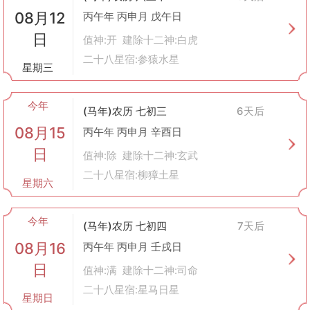
解决纠纷
：解除日是解决长期存在的矛盾和问题的好时机，有助于
08月12
丙午年 丙申月 戊午日
消除隔阂，达成和解。
日
值神:开 建除十二神:白虎
商业活动
：
合同签订
：避免在解除日签订重要合同，因为这天不适合开展新业
二十八星宿:参猿水星
星期三
务。
债务偿还
：适合在解除日偿还债务或解决财务上的遗留问题，有助
于减轻负担。
今年
(马年)农历 七初三
6天后
个人事务
：
08月15
丙午年 丙申月 辛酉日
分手离婚
：如果双方决定结束关系，在解除日办理相关手续可能会
更加顺利。
日
值神:除 建除十二神:玄武
辞职离职
：选择在解除日提交辞呈也是一个不错的选择，表示彻底
二十八星宿:柳獐土星
告别过去，为未来做准备。
星期六
精神层面
：
心理调适
：解除日适合进行心灵上的放松和调整，通过冥想、瑜伽
今年
等方式来缓解压力，达到内心平静。
(马年)农历 七初四
7天后
自我反思
：可以利用这一天回顾过往，总结经验教训，并规划未来
08月16
丙午年 丙申月 壬戌日
的方向。
日
注意事项
值神:满 建除十二神:司命
虽然传统上认为解除日不宜大事，但在现代社会中，我们应理性看
二十八星宿:星马日星
星期日
待，结合实际情况和个人需求灵活运用。