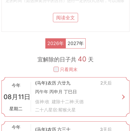
定的时间（如选择黄历中的吉日）进行一定的仪式活动，可以清除
不祥之气，化解灾难，从而达到保平安的目的。随着时间的发
展，“解除”逐渐成为了一种广泛应用于日常生活的行为准则，人们
阅读全文
会在特定的日子进行打扫房屋、清理杂物等活动，以此来驱邪避
凶。
解除的基本含义
字面意义
：“解除”从字面上理解为“解开”或“去除”，意味着释放、排
2026年
2027年
除、化解。
象征意义
：它象征着事情的结束，也代表着新的开始前的一个准备
40
阶段。
宜解除的日子共
天
解除的应用
只看周末
农业活动
：
在农业生产中，解除日通常被认为不宜播种和种植作物，因为这一
(马年)农历 六廿九
2天后
天象征着结束与释放，不适合进行新的开始。
今年
但适合进行一些收获后的工作，如收割后的土地整理、灌溉系统的
丙午年 丙申月 丁巳日
08月11日
维护等。
值神:收 建除十二神:天德
日常生活
：
星期二
二十八星宿:觜猴火星
搬家搬迁
：解除日不适宜搬家，因为搬家需要新的开始，而解除日
更适合于清理旧物，处理杂物。
清洁打扫
：这一天适合进行大扫除，清理家中不需要的物品，有助
今年
(马年)农历 六三十
3天后
于去除霉运，带来新的气象。