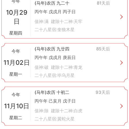
今年
(马年)农历 九二十
81天后
10月29
丙午年 戊戌月 丙子日
日
值神:满 建除十二神:天牢
二十八星宿:奎狼木星
星期四
(马年)农历 九廿四
85天后
今年
丙午年 戊戌月 庚辰日
11月02日
值神:破 建除十二神:青龙
星期一
二十八星宿:毕乌月星
(马年)农历 十初二
93天后
今年
丙午年 己亥月 戊子日
11月10日
值神:除 建除十二神:白虎
星期二
二十八星宿:翼蛇火星