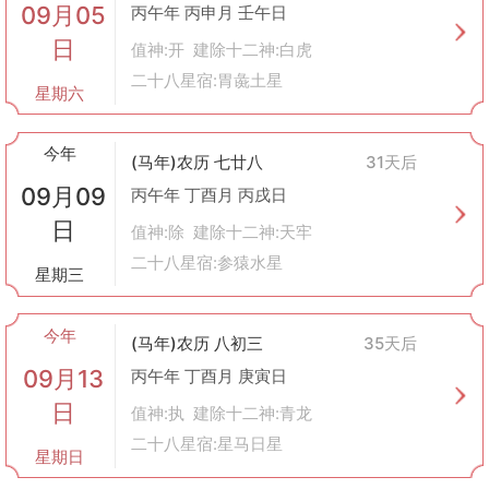
09月05
丙午年 丙申月 壬午日
日
值神:开 建除十二神:白虎
二十八星宿:胃彘土星
星期六
今年
(马年)农历 七廿八
31天后
09月09
丙午年 丁酉月 丙戌日
日
值神:除 建除十二神:天牢
二十八星宿:参猿水星
星期三
今年
(马年)农历 八初三
35天后
09月13
丙午年 丁酉月 庚寅日
日
值神:执 建除十二神:青龙
二十八星宿:星马日星
星期日