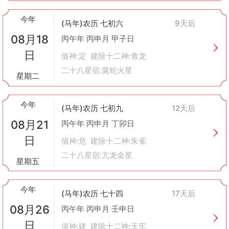
每个人的情况不同，对于某些人来说，即使是解除日也可能成为解
决问题的最佳时机。
今年
(马年)农历 七初六
9天后
最终决策时还需考虑其他因素，如天气状况、个人状态等综合考
08月18
量。
丙午年 丙申月 甲子日
总之，“解除”作为黄历中的一个概念，其核心在于结束与释放，提
日
值神:定 建除十二神:青龙
醒我们在适当的时候放下过去，为迎接新事物做好准备。在实际应
二十八星宿:翼蛇火星
用时，既要尊重传统文化，也要根据具体情况灵活变通。
星期二
今年
(马年)农历 七初九
12天后
08月21
丙午年 丙申月 丁卯日
日
值神:危 建除十二神:朱雀
二十八星宿:亢龙金星
星期五
今年
(马年)农历 七十四
17天后
08月26
丙午年 丙申月 壬申日
日
值神:建 建除十二神:天牢