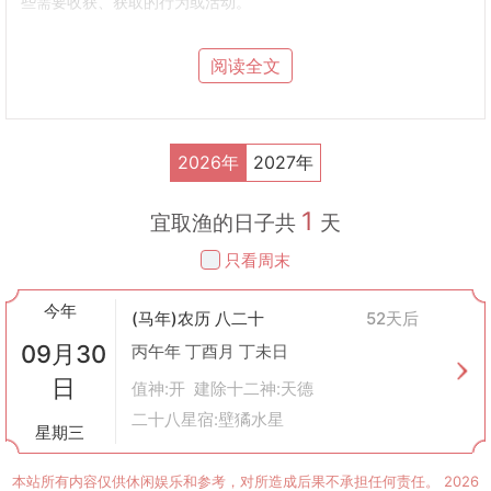
些需要收获、获取的行为或活动。
它象征着机会的到来，意味着行动将会有好的结果。
2.
应用范围
阅读全文
捕鱼
：这里指任何形式的捕鱼行为，包括但不限于使用渔网、钓具
等工具进行的水上作业。
农业
：农民可能会选择在“取渔”这一天播种或收割，期待能够有一
个好收成。
2026年
2027年
商业
：商家可能认为这是开展新业务或投资的好时机，预示着生意
兴隆。
1
个人事务
：人们也可能选择在这一天求职、考试等，相信会有好的
宜取渔的日子共
天
结果。
只看周末
3.
历史背景
中国古代社会以农业为主，对于天气变化和自然规律有着密切的关
今年
注。因此，古人根据长期观察到的天文现象和自然界的规律，制定
(马年)农历 八二十
52天后
出了包括“取渔”在内的黄历系统。
09月30
丙午年 丁酉月 丁未日
这些黄历不仅指导农业生产，也影响了人们的日常生活和社会活
日
动。
值神:开 建除十二神:天德
4.
现代意义
二十八星宿:壁獝水星
星期三
虽然现代社会已经大大脱离了农耕时代的生活方式，但是“取渔”这
样的传统概念仍然在很多地方保留着其文化价值。
本站所有内容仅供休闲娱乐和参考，对所造成后果不承担任何责任。
2026
现代人可能不会真的去捕鱼或耕种，但是他们仍然会在某些重要的