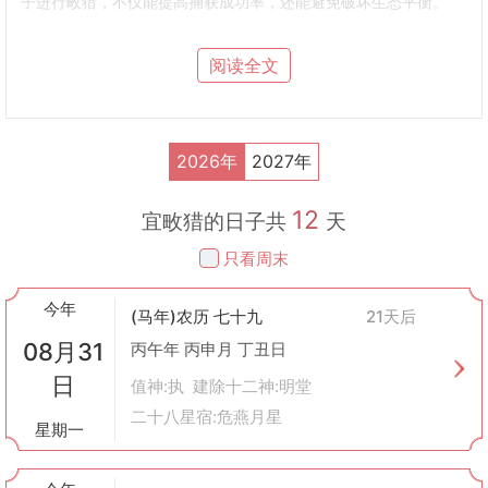
子进行畋猎，不仅能提高捕获成功率，还能避免破坏生态平衡。
2. 黄历中的畋猎
吉日选择
：在黄历中，某些日子被标记为适宜畋猎的吉日。这些日
阅读全文
子往往基于天干地支、五行相生相克等理论来确定，被认为有助于
增加成功概率。
季节性指导
：不同季节适合畋猎的时间也有所不同。春季万物复
苏，动物开始活跃；夏季草木茂盛，便于隐蔽追踪；秋季丰收后，
2026年
2027年
是储备食物的好时机；冬季则因食物短缺，动物更为集中。
道德伦理考量
：除了实际操作层面的指导外，黄历还蕴含着深厚的
12
道德伦理观念。例如，《礼记·月令》中就有“春不杀生”的记载，提
宜畋猎的日子共
天
倡春天应保护幼小生命，体现了人与自然和谐相处的理念。
只看周末
3. 实际应用
对于现代社会而言，虽然大规模畋猎活动已不多见，但了解这一传
今年
统文化仍具有一定意义： -
生态保护意识
：通过学习古代畋猎规
(马年)农历 七十九
21天后
则，可以增强公众对于生物多样性和生态环境保护的认识。 -
文化
08月31
丙午年 丙申月 丁丑日
传承价值
：畋猎相关习俗与故事成为民间文学的重要组成部分，对
日
于研究中国历史文化和民俗风情具有参考价值。 -
休闲娱乐活动
：
值神:执 建除十二神:明堂
在一些地区，模拟古代畋猎的形式已成为一种新型户外体验项目，
二十八星宿:危燕月星
星期一
如射箭、野营等，既锻炼身体又能增进团队合作能力。
4. 注意事项
即便是在允许打猎的国家或地区，也应当遵守当地法律法规，并注