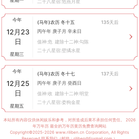
星期一
二十八星宿:危燕月星
今年
(马年)农历 冬十五
135天后
12月23
丙午年 庚子月 辛未日
日
值神:危 建除十二神:勾陈
二十八星宿:壁獝水星
星期三
今年
(马年)农历 冬十七
137天后
12月25
丙午年 庚子月 癸酉日
日
值神:收 建除十二神:明堂
二十八星宿:娄狗金星
星期五
本站所有内容仅供休闲娱乐和参考，对所造成后果不承担任何责任。
2026
年万年历
最全的万年历黄历免费查询网站
Copyright©2025-2026 www.riliben.cn Corporation, All Rights
Reserved.联系我们（邮箱：riliben@foxmail.com ）