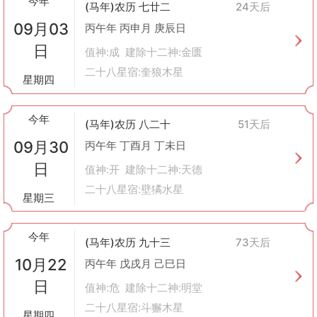
今年
(马年)农历 七廿二
24天后
意以下几点： - 遵守野生动物保护条例，不得非法捕捉或杀害受保
09月03
护物种。 - 使用环保型装备，减少对环境的影响。 - 提倡文明畋
丙午年 丙申月 庚辰日
猎，尊重自然规律，维护生态平衡。
日
值神:成 建除十二神:金匮
总之，“畋猎”这一概念在黄历中不仅是一种实践活动的指南，更承
二十八星宿:奎狼木星
载着丰富的文化内涵与道德教诲。随着时代发展，我们应当从中汲
星期四
取有益成分，将其转化为符合现代价值观的生活态度与行为准则。
今年
(马年)农历 八二十
51天后
09月30
丙午年 丁酉月 丁未日
日
值神:开 建除十二神:天德
二十八星宿:壁獝水星
星期三
今年
(马年)农历 九十三
73天后
10月22
丙午年 戊戌月 己巳日
日
值神:危 建除十二神:明堂
二十八星宿:斗獬木星
星期四