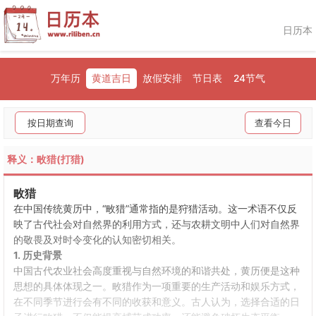
日历本
万年历
黄道吉日
放假安排
节日表
24节气
按日期查询
查看今日
释义：畋猎(打猎)
畋猎
在中国传统黄历中，“畋猎”通常指的是狩猎活动。这一术语不仅反
映了古代社会对自然界的利用方式，还与农耕文明中人们对自然界
的敬畏及对时令变化的认知密切相关。
1. 历史背景
中国古代农业社会高度重视与自然环境的和谐共处，黄历便是这种
思想的具体体现之一。畋猎作为一项重要的生产活动和娱乐方式，
在不同季节进行会有不同的收获和意义。古人认为，选择合适的日