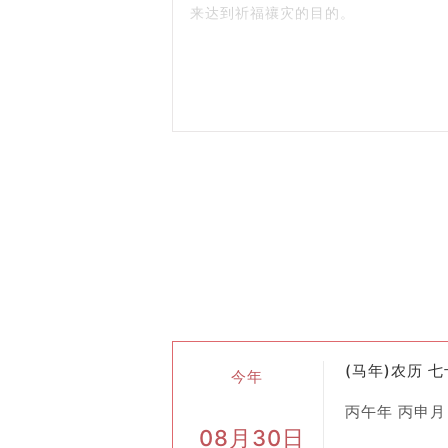
来达到祈福禳灾的目的。
起源
：斋醮起源于古代中国的祭祀文化
仪式，并且不断完善和系统化。
二、类型与目的
斋醮根据其目的不同可以分为多种类型
上元斋
：又称“天官赐福斋”，多在正
中元斋
：即“地官赦罪斋”，在七月十
下元斋
：亦名“水官解厄斋”，定于十
普度斋
：广泛用于超度孤魂野鬼，不分
忏悔斋
：旨在为个人或集体忏悔罪过，
祈福斋
：以求得健康长寿、家庭和睦等
(马年)农历 
三、仪式过程
今年
斋醮仪式通常包括以下几个步骤：
丙午年 丙申月
08月30日
设坛
：选择合适的时间和地点建立祭坛