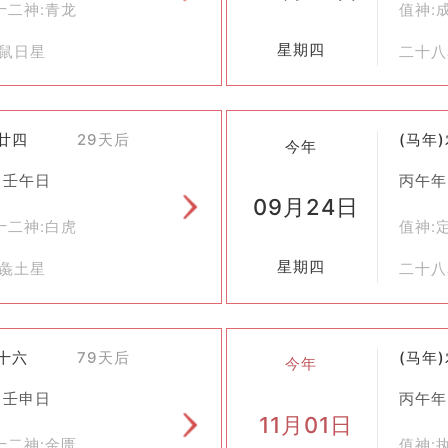
十二神:青龙
值神:
或其他神仙降临。
星期四
虚鼠日星
二十八
表达诚心。
求保佑。
七廿四
29天后
(马年
今年
神灵送回天界。
 壬午日
丙午年
09月24日
厚的文化内涵：
十二神:白虎
值神:
以及对祖先的尊敬之情。
星期四
胃彘土星
二十八
望，寻求心灵上的慰藉。
重要途径之一，有助于增强民族凝聚力和文化认同感。
九十六
79天后
(马年
今年
为一种传统文化现象依然存在于某些地区，并且被赋予了新的时代意
 壬申日
丙午年
11月01日
里之间的交流与和谐相处。
十二神:金匮
值神: