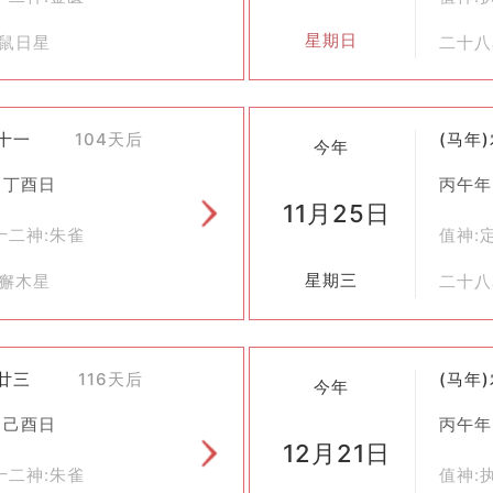
的一部分，其丰富的内涵和独特的魅力使其至今仍具有重要的研究价
星期日
虚鼠日星
二十八
十十一
104天后
(马年
今年
 丁酉日
丙午年
11月25日
十二神:朱雀
值神:
星期三
斗獬木星
二十八
十廿三
116天后
(马年
今年
 己酉日
丙午年
12月21日
十二神:朱雀
值神: