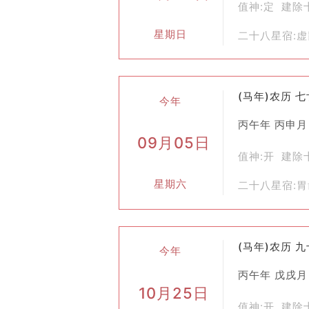
值神:定 建除
请神
：由高功法师诵读咒语，请来天尊
星期日
二十八星宿:
献供
：向神灵敬献食物、香烛等物品，
诵经
：法师带领众人齐声念诵经文，祈
祝祷
：向神明表达愿望或请求。
(马年)农历 
今年
送神
：仪式结束时，再次诵读咒语，将
丙午年 丙申月
四、文化意义
09月05日
斋醮不仅是一种宗教活动，更蕴含着深
值神:开 建除
它反映了中国人对于自然界的敬畏之心
星期六
二十八星宿:
通过斋醮，人们可以寄托自己的美好愿
同时，斋醮也是传承和发展传统文化的
(马年)农历 
五、现代社会的应用
今年
尽管现代社会科学技术发达，但斋醮作
丙午年 戊戌月
10月25日
区居民共同参与的文化活动，促进了邻
值神:开 建除