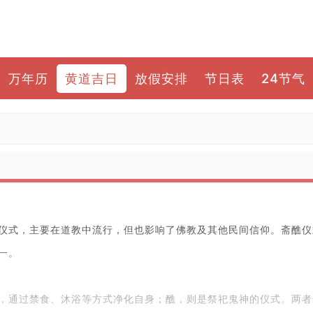
万年历
黄道吉日
放假安排
节日表
24节气
仪式，主要在道教中流行，但也影响了佛教及其他民间信仰。斋醮仪
一。
，通过禁食、沐浴等方式净化自身；醮，则是祭祀鬼神的仪式。两者