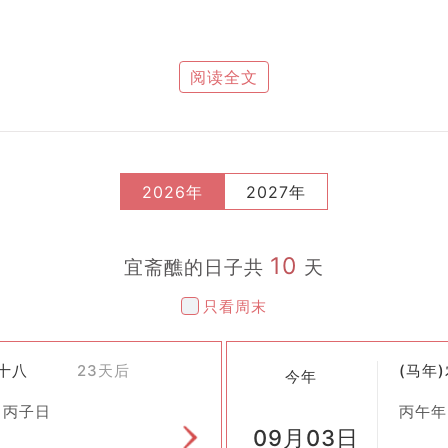
，早在先秦时期就有类似仪式存在。到了汉代以后，随着道教的兴起
阅读全文
：
月十五日举行，目的是祈求国家安宁、人民幸福。
2026年
2027年
五日进行，主要用于超度亡灵、解救地狱中的苦难众生。
月十五日，意在消除人间疾苦，化解灾难。
10
宜斋醮的日子共
天
时间地点，随时可举行。
只看周末
祈求宽恕。
福祉为目标。
七十八
23天后
(马年
今年
 丙子日
丙午年
09月03日
，布置供品。