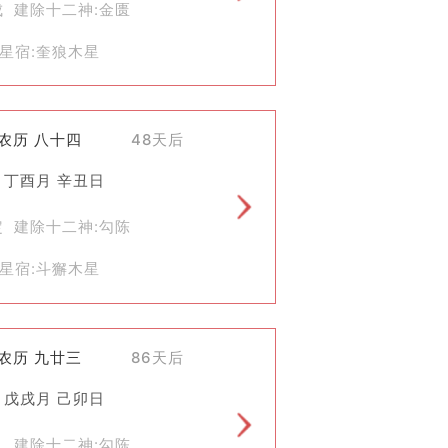
成 建除十二神:金匮
星宿:奎狼木星
)农历 八十四
48天后
 丁酉月 辛丑日
定 建除十二神:勾陈
星宿:斗獬木星
)农历 九廿三
86天后
义。例如，在一些地方，斋醮已成为社
 戊戌月 己卯日
执 建除十二神:勾陈