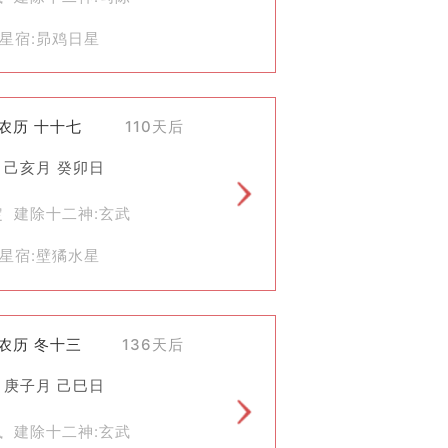
值和社会意义。
星宿:昴鸡日星
)农历 十十七
110天后
 己亥月 癸卯日
定 建除十二神:玄武
星宿:壁獝水星
)农历 冬十三
136天后
 庚子月 己巳日
执 建除十二神:玄武