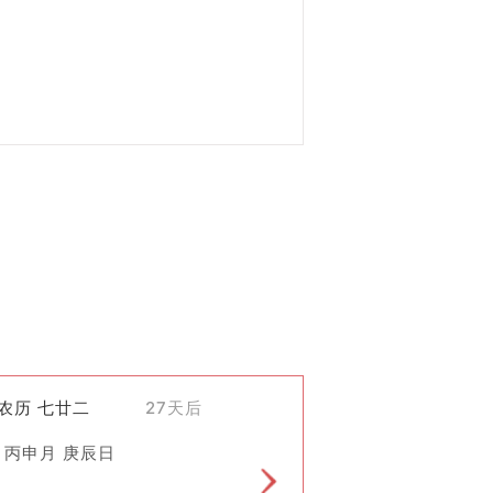
和发展，斋醮逐渐成为道教特有的宗教
)农历 七廿二
27天后
 丙申月 庚辰日