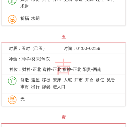
求财
祈福
求嗣
丑
时辰：丑时（己丑）
时间：01:00-02:59
冲煞：冲羊(癸未)煞东
吉
神位：财神-正北 喜神-正北 福神-正北 阳贵-西南
修造
盖屋
移徙
安床
入宅
开市
开仓
赴任
见贵
求财
出行
嫁娶
进人口
无
寅