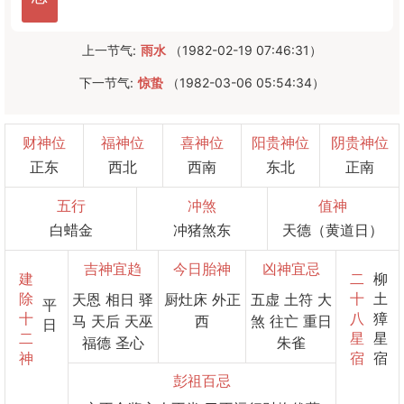
上一节气:
雨水
（1982-02-19 07:46:31）
下一节气:
惊蛰
（1982-03-06 05:54:34）
财神位
福神位
喜神位
阳贵神位
阴贵神位
正东
西北
西南
东北
正南
五行
冲煞
值神
白蜡金
冲猪煞东
天德（黄道日）
吉神宜趋
今日胎神
凶神宜忌
建
二
柳
除
十
土
天恩 相日 驿
厨灶床 外正
五虚 土符 大
平
十
八
獐
马 天后 天巫
西
煞 往亡 重日
日
二
星
星
福德 圣心
朱雀
神
宿
宿
彭祖百忌