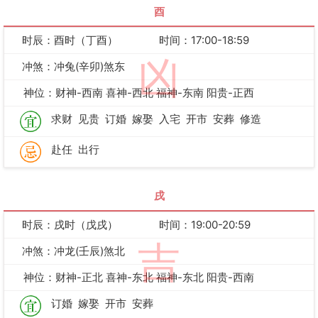
酉
时辰：酉时（丁酉）
时间：17:00-18:59
凶
冲煞：冲兔(辛卯)煞东
神位：财神-西南 喜神-西北 福神-东南 阳贵-正西
求财
见贵
订婚
嫁娶
入宅
开市
安葬
修造
赴任
出行
戌
时辰：戌时（戊戌）
时间：19:00-20:59
吉
冲煞：冲龙(壬辰)煞北
神位：财神-正北 喜神-东北 福神-东北 阳贵-西南
订婚
嫁娶
开市
安葬