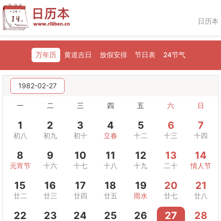
日历本
万年历
黄道吉日
放假安排
节日表
24节气
1982-02-27
一
二
三
四
五
六
日
1
2
3
4
5
6
7
初八
初九
初十
立春
十二
十三
十四
8
9
10
11
12
13
14
元宵节
十六
十七
十八
十九
二十
情人节
15
16
17
18
19
20
21
廿二
廿三
廿四
廿五
雨水
廿七
廿八
22
23
24
25
26
27
28