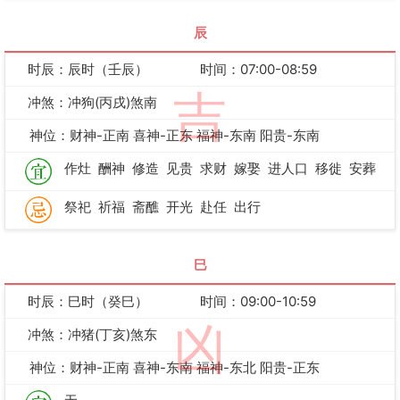
辰
时辰：辰时（壬辰）
时间：07:00-08:59
吉
冲煞：冲狗(丙戌)煞南
神位：财神-正南 喜神-正东 福神-东南 阳贵-东南
作灶
酬神
修造
见贵
求财
嫁娶
进人口
移徙
安葬
祭祀
祈福
斋醮
开光
赴任
出行
巳
时辰：巳时（癸巳）
时间：09:00-10:59
凶
冲煞：冲猪(丁亥)煞东
神位：财神-正南 喜神-东南 福神-东北 阳贵-正东