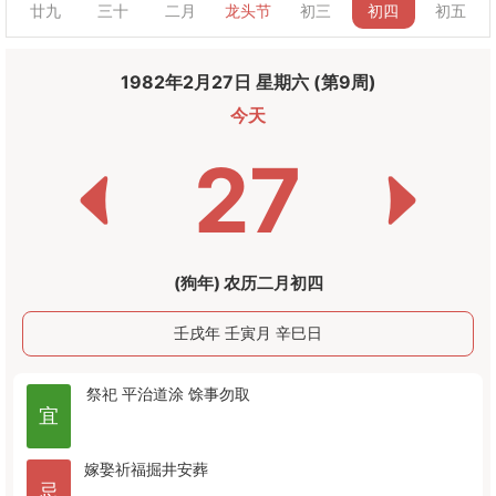
廿九
三十
二月
龙头节
初三
初四
初五
1982年2月27日 星期六 (第9周)
今天
27
(狗年) 农历二月初四
壬戌年 壬寅月 辛巳日
祭祀
平治道涂
馀事勿取
宜
嫁娶
祈福
掘井
安葬
忌