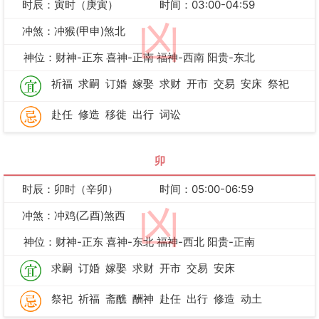
时辰：寅时（庚寅）
时间：03:00-04:59
凶
冲煞：冲猴(甲申)煞北
神位：财神-正东 喜神-正南 福神-西南 阳贵-东北
祈福
求嗣
订婚
嫁娶
求财
开市
交易
安床
祭祀
赴任
修造
移徙
出行
词讼
卯
时辰：卯时（辛卯）
时间：05:00-06:59
凶
冲煞：冲鸡(乙酉)煞西
神位：财神-正东 喜神-东北 福神-西北 阳贵-正南
求嗣
订婚
嫁娶
求财
开市
交易
安床
祭祀
祈福
斋醮
酬神
赴任
出行
修造
动土