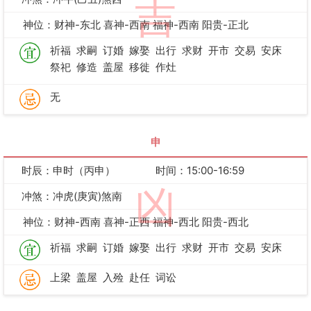
吉
神位：财神-东北 喜神-西南 福神-西南 阳贵-正北
祈福
求嗣
订婚
嫁娶
出行
求财
开市
交易
安床
祭祀
修造
盖屋
移徙
作灶
无
申
时辰：申时（丙申）
时间：15:00-16:59
凶
冲煞：冲虎(庚寅)煞南
神位：财神-西南 喜神-正西 福神-西北 阳贵-西北
祈福
求嗣
订婚
嫁娶
出行
求财
开市
交易
安床
上梁
盖屋
入殓
赴任
词讼