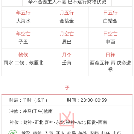
辛不合酱主人不尝 巳不远行财物伏藏
年五行
月五行
日五行
大海水
金箔金
白蜡金
年空亡
月空亡
日空亡
子丑
辰巳
申酉
物候
月令
日禄
雨水 二候，候雁北
壬寅
酉命互禄 丙,戊命进
禄
子
时辰：子时（戊子）
时间：23:00-00:59
冲煞：冲马(壬午)煞南
凶
神位：财神-正北 喜神-东北 福神-东北 阳贵-西南
嫁娶
移徙
入宅
开市
交易
修造
安葬
赴任
出行