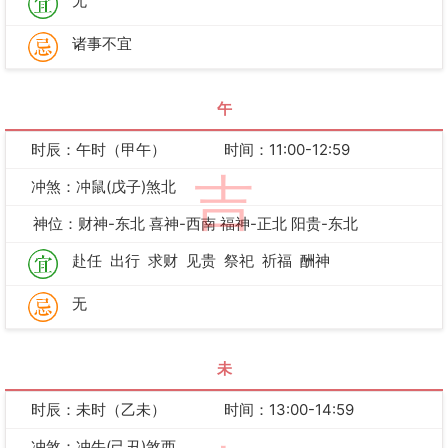
无
诸事不宜
午
时辰：午时（甲午）
时间：11:00-12:59
吉
冲煞：冲鼠(戊子)煞北
神位：财神-东北 喜神-西南 福神-正北 阳贵-东北
赴任
出行
求财
见贵
祭祀
祈福
酬神
无
未
时辰：未时（乙未）
时间：13:00-14:59
冲煞：冲牛(己丑)煞西