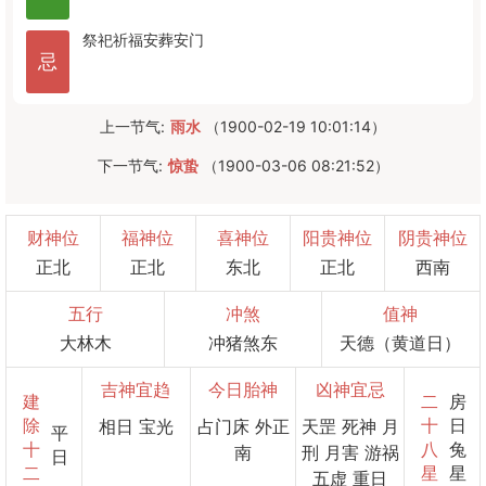
祭祀
祈福
安葬
安门
忌
上一节气:
雨水
（1900-02-19 10:01:14）
下一节气:
惊蛰
（1900-03-06 08:21:52）
财神位
福神位
喜神位
阳贵神位
阴贵神位
正北
正北
东北
正北
西南
五行
冲煞
值神
大林木
冲猪煞东
天德（黄道日）
吉神宜趋
今日胎神
凶神宜忌
建
二
房
除
十
日
相日 宝光
占门床 外正
天罡 死神 月
平
十
八
兔
南
刑 月害 游祸
日
二
星
星
五虚 重日