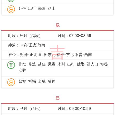
赴任
出行
修造
动土
辰
时辰：辰时（戊辰）
时间：07:00-08:59
冲煞：冲狗(壬戌)煞南
吉
神位：财神-正北 喜神-东北 福神-东北 阳贵-西南
作灶
修造
赴任
见贵
求财
出行
嫁娶
进人口
移徙
安葬
祭祀
祈福
斋醮
酬神
巳
时辰：巳时（己巳）
时间：09:00-10:59