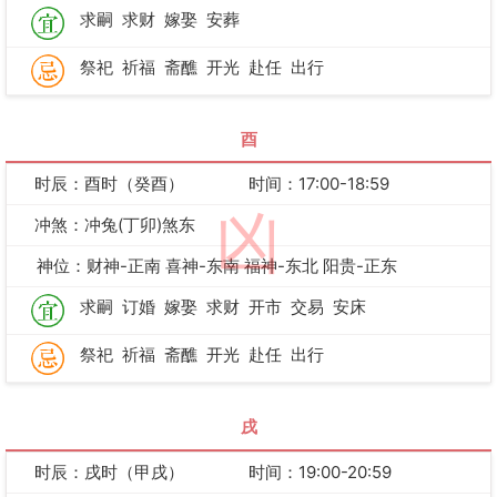
求嗣
求财
嫁娶
安葬
祭祀
祈福
斋醮
开光
赴任
出行
酉
时辰：酉时（癸酉）
时间：17:00-18:59
凶
冲煞：冲兔(丁卯)煞东
神位：财神-正南 喜神-东南 福神-东北 阳贵-正东
求嗣
订婚
嫁娶
求财
开市
交易
安床
祭祀
祈福
斋醮
开光
赴任
出行
戌
时辰：戌时（甲戌）
时间：19:00-20:59