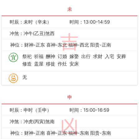
未
时辰：未时（辛未）
时间：13:00-14:59
冲煞：冲牛(乙丑)煞西
吉
神位：财神-正东 喜神-东北 福神-西北 阳贵-正南
祭祀
祈福
酬神
订婚
嫁娶
出行
求财
入宅
安葬
修造
盖屋
移徙
作灶
安床
无
申
时辰：申时（壬申）
时间：15:00-16:59
凶
冲煞：冲虎(丙寅)煞南
神位：财神-正南 喜神-正东 福神-东南 阳贵-东南