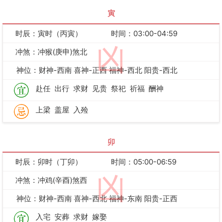
寅
时辰：寅时（丙寅）
时间：03:00-04:59
凶
冲煞：冲猴(庚申)煞北
神位：财神-西南 喜神-正西 福神-西北 阳贵-西北
赴任
出行
求财
见贵
祭祀
祈福
酬神
上梁
盖屋
入殓
卯
时辰：卯时（丁卯）
时间：05:00-06:59
凶
冲煞：冲鸡(辛酉)煞西
神位：财神-西南 喜神-西北 福神-东南 阳贵-正西
入宅
安葬
求财
嫁娶