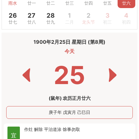
雨水
廿一
廿二
廿三
廿四
廿五
廿六
26
27
28
1
2
3
4
廿七
廿八
廿九
二月
龙头节
初三
初四
1900年2月25日 星期日 (第8周)
今天
25
(鼠年) 农历正月廿六
庚子年 戊寅月 己巳日
作灶
解除
平治道涂
馀事勿取
宜