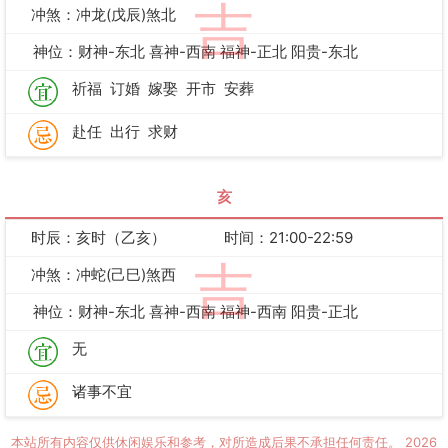
吉
冲煞：冲龙(戊辰)煞北
神位：财神-东北 喜神-西南 福神-正北 阳贵-东北
祈福
订婚
嫁娶
开市
安葬
赴任
出行
求财
亥
时辰：亥时（乙亥）
时间：21:00-22:59
吉
冲煞：冲蛇(己巳)煞西
神位：财神-东北 喜神-西南 福神-西南 阳贵-正北
无
诸事不宜
本站所有内容仅供休闲娱乐和参考，对所造成后果不承担任何责任。
2026