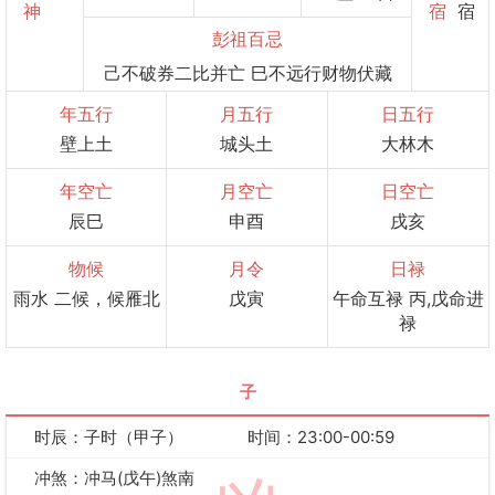
神
宿
宿
彭祖百忌
己不破券二比并亡 巳不远行财物伏藏
年五行
月五行
日五行
壁上土
城头土
大林木
年空亡
月空亡
日空亡
辰巳
申酉
戌亥
物候
月令
日禄
雨水 二候，候雁北
戊寅
午命互禄 丙,戊命进
禄
子
时辰：子时（甲子）
时间：23:00-00:59
冲煞：冲马(戊午)煞南