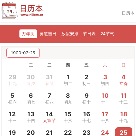
日历本
万年历
黄道吉日
放假安排
节日表
24节气
1900-02-25
一
二
三
四
五
六
日
29
30
31
1
2
3
4
廿九
除夕
春节
初二
初三
初四
立春
5
6
7
8
9
10
11
初六
初七
初八
初九
初十
十一
十二
12
13
14
15
16
17
18
十三
十四
元宵节
十六
十七
十八
十九
19
20
21
22
23
24
25