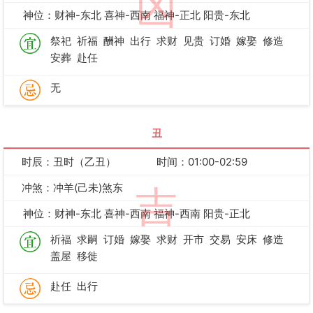
凶
神位：财神-东北 喜神-西南 福神-正北 阳贵-东北
祭祀
祈福
酬神
出行
求财
见贵
订婚
嫁娶
修造
安葬
赴任
无
丑
时辰：丑时（乙丑）
时间：01:00-02:59
冲煞：冲羊(己未)煞东
吉
神位：财神-东北 喜神-西南 福神-西南 阳贵-正北
祈福
求嗣
订婚
嫁娶
求财
开市
交易
安床
修造
盖屋
移徙
赴任
出行