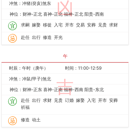
凶
冲煞：冲猪(癸亥)煞东
神位：财神-正北 喜神-正北 福神-正北 阳贵-西南
求嗣
嫁娶
移徙
入宅
开市
交易
安葬
见贵
求财
赴任
出行
修造
开光
午
时辰：午时（庚午）
时间：11:00-12:59
冲煞：冲鼠(甲子)煞北
吉
神位：财神-正东 喜神-正南 福神-西南 阳贵-东北
赴任
出行
求财
见贵
订婚
嫁娶
入宅
开市
安葬
祈福
修造
动土