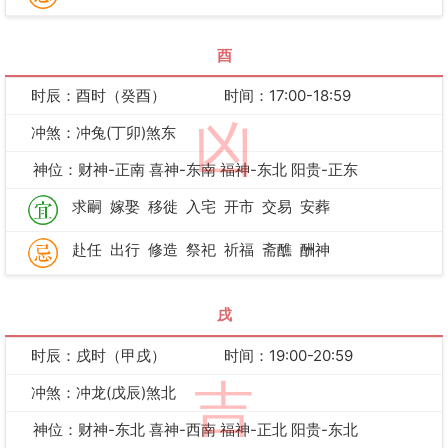
酉
时辰：酉时（癸酉）
时间：17:00-18:59
凶
冲煞：冲兔(丁卯)煞东
神位：财神-正南 喜神-东南 福神-东北 阳贵-正东
求嗣
嫁娶
移徙
入宅
开市
交易
安葬
赴任
出行
修造
祭祀
祈福
斋醮
酬神
戌
时辰：戌时（甲戌）
时间：19:00-20:59
吉
冲煞：冲龙(戊辰)煞北
神位：财神-东北 喜神-西南 福神-正北 阳贵-东北