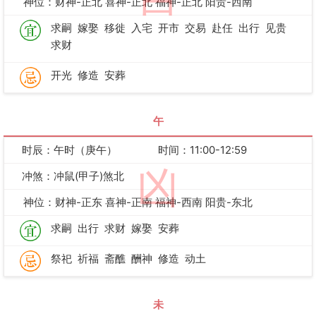
神位：财神-正北 喜神-正北 福神-正北 阳贵-西南
求嗣
嫁娶
移徙
入宅
开市
交易
赴任
出行
见贵
求财
开光
修造
安葬
午
时辰：午时（庚午）
时间：11:00-12:59
凶
冲煞：冲鼠(甲子)煞北
神位：财神-正东 喜神-正南 福神-西南 阳贵-东北
求嗣
出行
求财
嫁娶
安葬
祭祀
祈福
斋醮
酬神
修造
动土
未