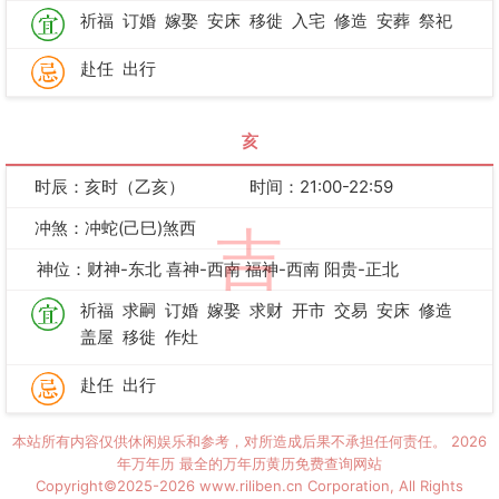
祈福
订婚
嫁娶
安床
移徙
入宅
修造
安葬
祭祀
赴任
出行
亥
时辰：亥时（乙亥）
时间：21:00-22:59
冲煞：冲蛇(己巳)煞西
吉
神位：财神-东北 喜神-西南 福神-西南 阳贵-正北
祈福
求嗣
订婚
嫁娶
求财
开市
交易
安床
修造
盖屋
移徙
作灶
赴任
出行
本站所有内容仅供休闲娱乐和参考，对所造成后果不承担任何责任。
2026
年万年历
最全的万年历黄历免费查询网站
Copyright©2025-2026 www.riliben.cn Corporation, All Rights