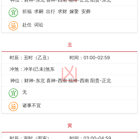
祈福
求嗣
出行
求财
嫁娶
安葬
赴任
词讼
丑
时辰：丑时（乙丑）
时间：01:00-02:59
凶
冲煞：冲羊(己未)煞东
神位：财神-东北 喜神-西南 福神-西南 阳贵-正北
无
诸事不宜
寅
时辰：寅时（丙寅）
时间：03:00-04:59