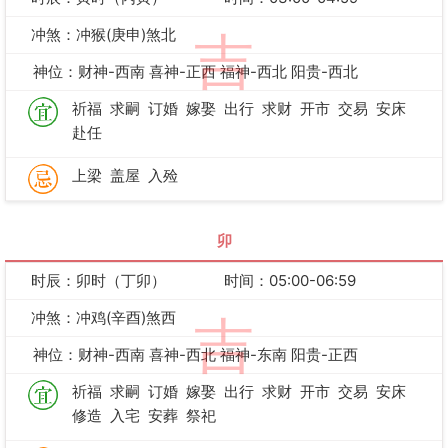
冲煞：冲猴(庚申)煞北
吉
神位：财神-西南 喜神-正西 福神-西北 阳贵-西北
祈福
求嗣
订婚
嫁娶
出行
求财
开市
交易
安床
赴任
上梁
盖屋
入殓
卯
时辰：卯时（丁卯）
时间：05:00-06:59
冲煞：冲鸡(辛酉)煞西
吉
神位：财神-西南 喜神-西北 福神-东南 阳贵-正西
祈福
求嗣
订婚
嫁娶
出行
求财
开市
交易
安床
修造
入宅
安葬
祭祀