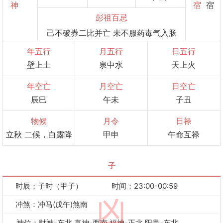
神
宿
宿
彭祖百忌
己不破券二比并亡 未不服药毒气入肠
年五行
月五行
日五行
壁上土
泉中水
天上火
年空亡
月空亡
日空亡
辰巳
午未
子丑
物候
月令
日禄
立秋 二候，白露降
甲申
午命互禄
子
时辰：子时（甲子）
时间：23:00-00:59
凶
冲煞：冲马(戊午)煞南
神位：财神-东北 喜神-西南 福神-正北 阳贵-东北