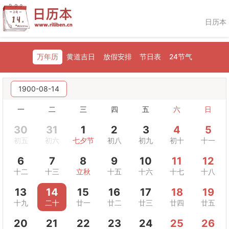
日历本
万年历
黄道吉日
放假安排
节日表
24节气
1900-08-14
一
二
三
四
五
六
日
30
31
1
2
3
4
5
初五
初六
七夕节
初八
初九
初十
十一
6
7
8
9
10
11
12
十二
十三
立秋
十五
十六
十七
十八
13
14
15
16
17
18
19
十九
二十
廿一
廿二
廿三
廿四
廿五
20
21
22
23
24
25
26