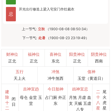
开光
出行
修造
上梁
入宅
安门
作灶
裁衣
忌
上一节气:
立秋
（1900-08-08 08:50:34）
下一节气:
处暑
（1900-08-23 23:19:49）
财神位
福神位
喜神位
阳贵神位
阴贵神位
正北
正北
东北
正北
西南
五行
冲煞
值神
天上火
冲牛煞西
玉堂（黄道日）
吉神宜趋
今日胎神
凶神宜忌
建
二
尾
除
十
火
母仓 金堂 玉
占门厕 外正
月煞 月虚 血
闭
十
八
虎
堂
东
支 天贼 五虚
日
二
星
星
八专