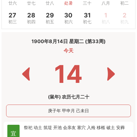
廿六
廿七
廿八
处暑
三十
八月
初二
27
28
29
30
31
1
2
初三
初四
初五
初六
初七
初八
初九
1900年8月14日 星期二 (第33周)
今天
14
(鼠年) 农历七月二十
庚子年 甲申月 己未日
祭祀
动土
筑堤
开池
会亲友
塞穴
入殓
移柩
破土
安葬
宜