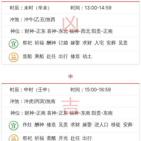
时辰：未时（辛未）
时间：13:00-14:59
凶
冲煞：冲牛(乙丑)煞西
神位：财神-正东 喜神-东北 福神-西北 阳贵-正南
祭祀
祈福
酬神
订婚
嫁娶
求财
入宅
安葬
见贵
造船
乘船
赴任
出行
修造
动土
申
时辰：申时（壬申）
时间：15:00-16:59
吉
冲煞：冲虎(丙寅)煞南
神位：财神-正南 喜神-正东 福神-东南 阳贵-东南
作灶
酬神
修造
见贵
求财
嫁娶
进人口
移徙
安葬
祭祀
祈福
斋醮
开光
赴任
出行