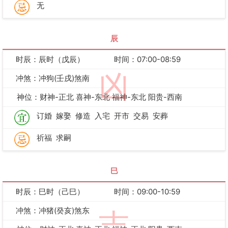
无
辰
时辰：辰时（戊辰）
时间：07:00-08:59
凶
冲煞：冲狗(壬戌)煞南
神位：财神-正北 喜神-东北 福神-东北 阳贵-西南
订婚
嫁娶
修造
入宅
开市
交易
安葬
祈福
求嗣
巳
时辰：巳时（己巳）
时间：09:00-10:59
冲煞：冲猪(癸亥)煞东
吉