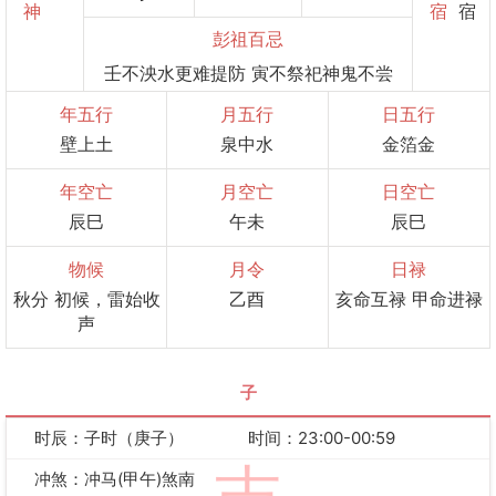
神
宿
宿
彭祖百忌
壬不泱水更难提防 寅不祭祀神鬼不尝
年五行
月五行
日五行
壁上土
泉中水
金箔金
年空亡
月空亡
日空亡
辰巳
午未
辰巳
物候
月令
日禄
秋分 初候，雷始收
乙酉
亥命互禄 甲命进禄
声
子
时辰：子时（庚子）
时间：23:00-00:59
冲煞：冲马(甲午)煞南