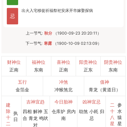
出火
入宅
移徙
祈福
祭祀
安床
开市
嫁娶
探病
忌
上一节气:
秋分
（1900-09-23 20:20:11）
下一节气:
寒露
（1900-10-09 02:13:09）
财神位
福神位
喜神位
阳贵神位
阴贵神位
正南
东南
正南
正东
东南
五行
冲煞
值神
金箔金
冲猴煞北
青龙（黄道日）
吉神宜趋
今日胎神
凶神宜忌
建
二
参
除
十
水
四相 解神 五
仓库炉 房内
劫煞 小耗 归
执
十
八
猿
合 青龙 鸣吠
南
忌
日
二
星
星
对