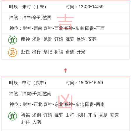
时辰：未时（丁未）
时间：13:00-14:59
吉
冲煞：冲牛(辛丑)煞西
神位：财神-西南 喜神-西北 福神-东南 阳贵-正西
酬神
求财
见贵
订婚
嫁娶
修造
安葬
赴任
出行
祭祀
祈福
斋醮
开光
申
时辰：申时（戊申）
时间：15:00-16:59
冲煞：冲虎(壬寅)煞南
凶
神位：财神-正北 喜神-东北 福神-东北 阳贵-西南
祈福
求嗣
订婚
嫁娶
出行
求财
开市
交易
安床
赴任
入宅