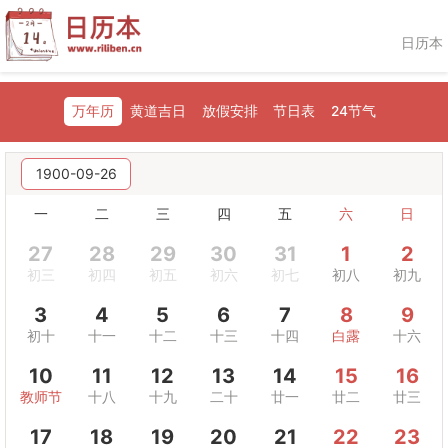
日历本
万年历
黄道吉日
放假安排
节日表
24节气
1900-09-26
一
二
三
四
五
六
日
27
28
29
30
31
1
2
初三
初四
初五
初六
初七
初八
初九
3
4
5
6
7
8
9
初十
十一
十二
十三
十四
白露
十六
10
11
12
13
14
15
16
教师节
十八
十九
二十
廿一
廿二
廿三
17
18
19
20
21
22
23