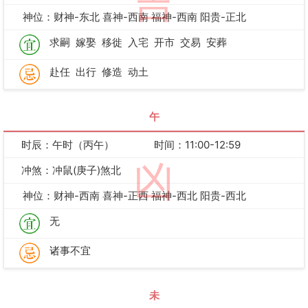
吉
神位：财神-东北 喜神-西南 福神-西南 阳贵-正北
求嗣
嫁娶
移徙
入宅
开市
交易
安葬
赴任
出行
修造
动土
午
时辰：午时（丙午）
时间：11:00-12:59
凶
冲煞：冲鼠(庚子)煞北
神位：财神-西南 喜神-正西 福神-西北 阳贵-西北
无
诸事不宜
未