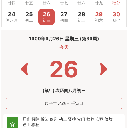
廿四
廿五
廿六
廿七
廿八
廿九
秋分
24
25
26
27
28
29
30
闰八月
初二
初三
初四
初五
初六
初七
1900年9月26日 星期三 (第39周)
今天
26
(鼠年) 农历闰八月初三
庚子年 乙酉月 壬寅日
开光
解除
拆卸
修造
动土
竖柱
安门
牧养
安葬
修坟
宜
破土
移柩