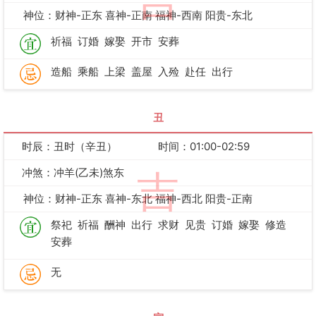
吉
神位：财神-正东 喜神-正南 福神-西南 阳贵-东北
祈福
订婚
嫁娶
开市
安葬
造船
乘船
上梁
盖屋
入殓
赴任
出行
丑
时辰：丑时（辛丑）
时间：01:00-02:59
冲煞：冲羊(乙未)煞东
吉
神位：财神-正东 喜神-东北 福神-西北 阳贵-正南
祭祀
祈福
酬神
出行
求财
见贵
订婚
嫁娶
修造
安葬
无