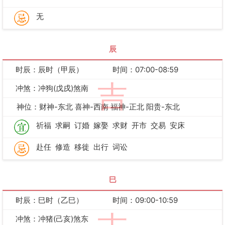
无
辰
时辰：辰时（甲辰）
时间：07:00-08:59
吉
冲煞：冲狗(戊戌)煞南
神位：财神-东北 喜神-西南 福神-正北 阳贵-东北
祈福
求嗣
订婚
嫁娶
求财
开市
交易
安床
赴任
修造
移徙
出行
词讼
巳
时辰：巳时（乙巳）
时间：09:00-10:59
冲煞：冲猪(己亥)煞东