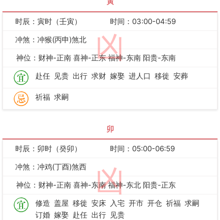
寅
时辰：寅时（壬寅）
时间：03:00-04:59
凶
冲煞：冲猴(丙申)煞北
神位：财神-正南 喜神-正东 福神-东南 阳贵-东南
赴任
见贵
出行
求财
嫁娶
进人口
移徙
安葬
祈福
求嗣
卯
时辰：卯时（癸卯）
时间：05:00-06:59
冲煞：冲鸡(丁酉)煞西
凶
神位：财神-正南 喜神-东南 福神-东北 阳贵-正东
修造
盖屋
移徙
安床
入宅
开市
开仓
祈福
求嗣
订婚
嫁娶
赴任
出行
见贵