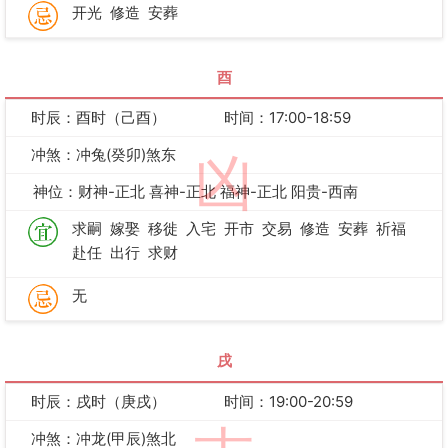
开光
修造
安葬
酉
时辰：酉时（己酉）
时间：17:00-18:59
冲煞：冲兔(癸卯)煞东
凶
神位：财神-正北 喜神-正北 福神-正北 阳贵-西南
求嗣
嫁娶
移徙
入宅
开市
交易
修造
安葬
祈福
赴任
出行
求财
无
戌
时辰：戌时（庚戌）
时间：19:00-20:59
冲煞：冲龙(甲辰)煞北