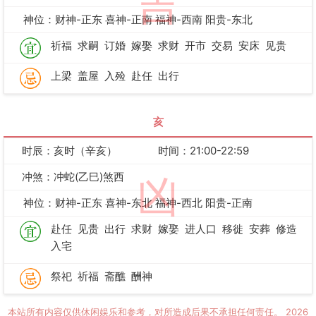
吉
神位：财神-正东 喜神-正南 福神-西南 阳贵-东北
祈福
求嗣
订婚
嫁娶
求财
开市
交易
安床
见贵
上梁
盖屋
入殓
赴任
出行
亥
时辰：亥时（辛亥）
时间：21:00-22:59
冲煞：冲蛇(乙巳)煞西
凶
神位：财神-正东 喜神-东北 福神-西北 阳贵-正南
赴任
见贵
出行
求财
嫁娶
进人口
移徙
安葬
修造
入宅
祭祀
祈福
斋醮
酬神
本站所有内容仅供休闲娱乐和参考，对所造成后果不承担任何责任。
2026