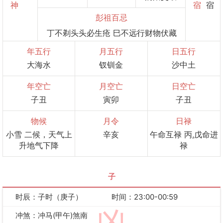
神
宿
宿
彭祖百忌
丁不剃头头必生疮 巳不远行财物伏藏
年五行
月五行
日五行
大海水
钗钏金
沙中土
年空亡
月空亡
日空亡
子丑
寅卯
子丑
物候
月令
日禄
小雪 二候，天气上
辛亥
午命互禄 丙,戊命进
升地气下降
禄
子
时辰：子时（庚子）
时间：23:00-00:59
冲煞：冲马(甲午)煞南