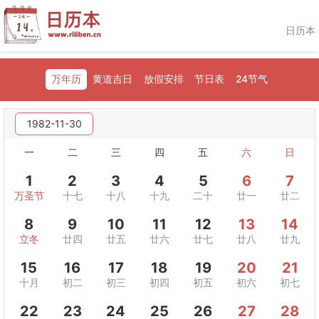
日历本
万年历
黄道吉日
放假安排
节日表
24节气
1982-11-30
一
二
三
四
五
六
日
1
2
3
4
5
6
7
万圣节
十七
十八
十九
二十
廿一
廿二
8
9
10
11
12
13
14
立冬
廿四
廿五
廿六
廿七
廿八
廿九
15
16
17
18
19
20
21
十月
初二
初三
初四
初五
初六
初七
22
23
24
25
26
27
28