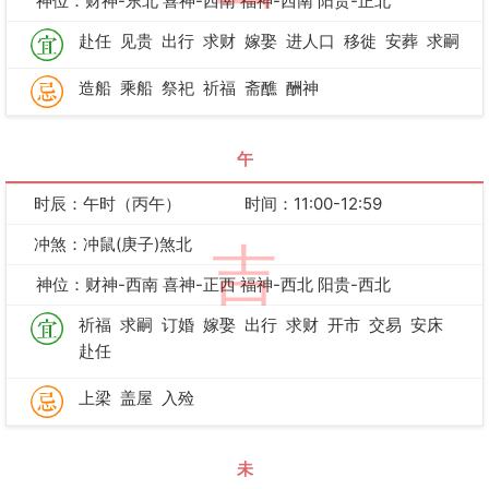
神位：财神-东北 喜神-西南 福神-西南 阳贵-正北
赴任
见贵
出行
求财
嫁娶
进人口
移徙
安葬
求嗣
造船
乘船
祭祀
祈福
斋醮
酬神
午
时辰：午时（丙午）
时间：11:00-12:59
冲煞：冲鼠(庚子)煞北
吉
神位：财神-西南 喜神-正西 福神-西北 阳贵-西北
祈福
求嗣
订婚
嫁娶
出行
求财
开市
交易
安床
赴任
上梁
盖屋
入殓
未