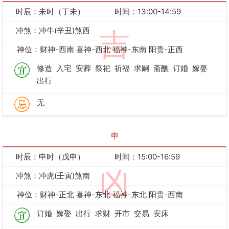
时辰：未时（丁未）
时间：13:00-14:59
冲煞：冲牛(辛丑)煞西
吉
神位：财神-西南 喜神-西北 福神-东南 阳贵-正西
修造
入宅
安葬
祭祀
祈福
求嗣
斋醮
订婚
嫁娶
出行
无
申
时辰：申时（戊申）
时间：15:00-16:59
凶
冲煞：冲虎(壬寅)煞南
神位：财神-正北 喜神-东北 福神-东北 阳贵-西南
订婚
嫁娶
出行
求财
开市
交易
安床