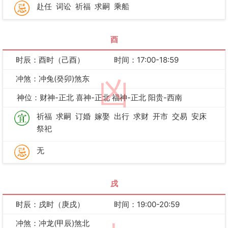
赴任
词讼
祈福
求嗣
乘船
酉
时辰：酉时（己酉）
时间：17:00-18:59
冲煞：冲兔(癸卯)煞东
凶
神位：财神-正北 喜神-正北 福神-正北 阳贵-西南
祈福
求嗣
订婚
嫁娶
出行
求财
开市
交易
安床
祭祀
无
戌
时辰：戌时（庚戌）
时间：19:00-20:59
冲煞：冲龙(甲辰)煞北