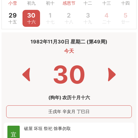
小雪
初九
初十
感恩节
十二
十三
十四
29
30
1
2
3
4
5
十五
十六
十七
十八
十九
二十
廿一
1982年11月30日 星期二 (第49周)
今天
30
(狗年) 农历十月十六
壬戌年 辛亥月 丁巳日
破屋
坏垣
祭祀
馀事勿取
宜