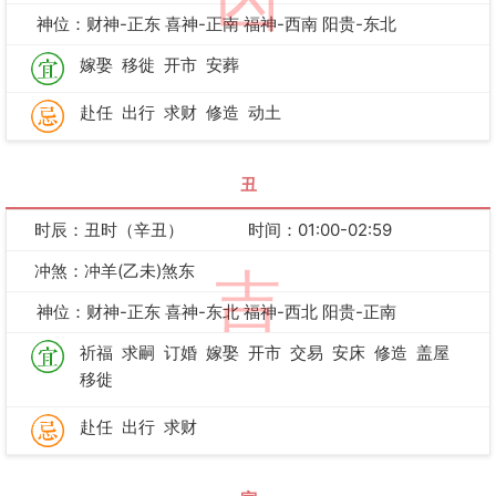
凶
神位：财神-正东 喜神-正南 福神-西南 阳贵-东北
嫁娶
移徙
开市
安葬
赴任
出行
求财
修造
动土
丑
时辰：丑时（辛丑）
时间：01:00-02:59
冲煞：冲羊(乙未)煞东
吉
神位：财神-正东 喜神-东北 福神-西北 阳贵-正南
祈福
求嗣
订婚
嫁娶
开市
交易
安床
修造
盖屋
移徙
赴任
出行
求财