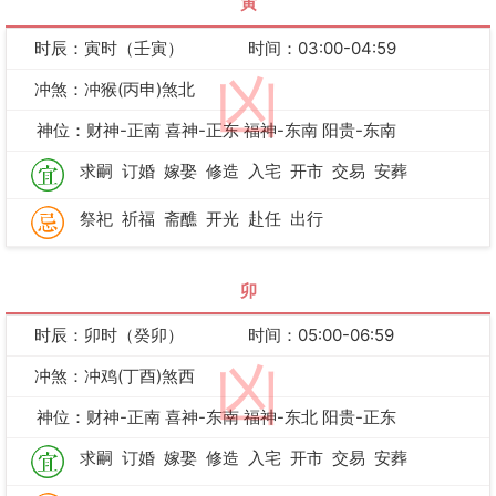
寅
时辰：寅时（壬寅）
时间：03:00-04:59
凶
冲煞：冲猴(丙申)煞北
神位：财神-正南 喜神-正东 福神-东南 阳贵-东南
求嗣
订婚
嫁娶
修造
入宅
开市
交易
安葬
祭祀
祈福
斋醮
开光
赴任
出行
卯
时辰：卯时（癸卯）
时间：05:00-06:59
凶
冲煞：冲鸡(丁酉)煞西
神位：财神-正南 喜神-东南 福神-东北 阳贵-正东
求嗣
订婚
嫁娶
修造
入宅
开市
交易
安葬