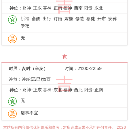
吉
神位：财神-正东 喜神-正南 福神-西南 阳贵-东北
祈福
斋醮
出行
订婚
嫁娶
修造
移徙
开市
安葬
祭祀
无
亥
时辰：亥时（辛亥）
时间：21:00-22:59
吉
冲煞：冲蛇(乙巳)煞西
神位：财神-正东 喜神-东北 福神-西北 阳贵-正南
无
诸事不宜
本站所有内容仅供休闲娱乐和参考，对所造成后果不承担任何责任。
2026