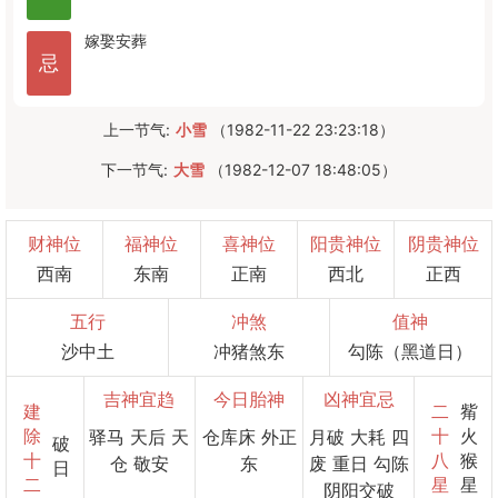
嫁娶
安葬
忌
上一节气:
小雪
（1982-11-22 23:23:18）
下一节气:
大雪
（1982-12-07 18:48:05）
财神位
福神位
喜神位
阳贵神位
阴贵神位
西南
东南
正南
西北
正西
五行
冲煞
值神
沙中土
冲猪煞东
勾陈（黑道日）
吉神宜趋
今日胎神
凶神宜忌
建
二
觜
除
十
火
驿马 天后 天
仓库床 外正
月破 大耗 四
破
十
八
猴
仓 敬安
东
废 重日 勾陈
日
二
星
星
阴阳交破