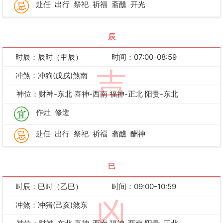
赴任
出行
祭祀
祈福
斋醮
开光
辰
时辰：辰时（甲辰）
时间：07:00-08:59
吉
冲煞：冲狗(戊戌)煞南
神位：财神-东北 喜神-西南 福神-正北 阳贵-东北
作灶
修造
赴任
出行
祭祀
祈福
斋醮
酬神
巳
时辰：巳时（乙巳）
时间：09:00-10:59
凶
冲煞：冲猪(己亥)煞东