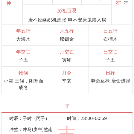
神
宿
宿
彭祖百忌
庚不经络织机虚张 申不安床鬼祟入房
年五行
月五行
日五行
大海水
钗钏金
石榴木
年空亡
月空亡
日空亡
子丑
寅卯
子丑
物候
月令
日禄
小雪 三候，闭塞而
辛亥
申命互禄 庚命进禄
成冬
子
时辰：子时（丙子）
时间：23:00-00:59
冲煞：冲马(庚午)煞南