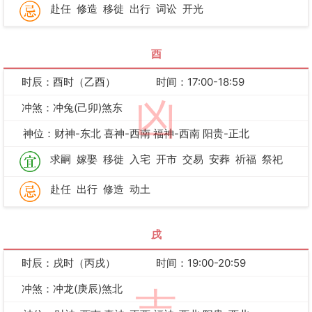
赴任
修造
移徙
出行
词讼
开光
酉
时辰：酉时（乙酉）
时间：17:00-18:59
凶
冲煞：冲兔(己卯)煞东
神位：财神-东北 喜神-西南 福神-西南 阳贵-正北
求嗣
嫁娶
移徙
入宅
开市
交易
安葬
祈福
祭祀
赴任
出行
修造
动土
戌
时辰：戌时（丙戌）
时间：19:00-20:59
冲煞：冲龙(庚辰)煞北
吉