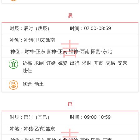
辰
时辰：辰时（庚辰）
时间：07:00-08:59
冲煞：冲狗(甲戌)煞南
吉
神位：财神-正东 喜神-正南 福神-西南 阳贵-东北
祈福
求嗣
订婚
嫁娶
出行
求财
开市
交易
安床
赴任
修造
动土
巳
时辰：巳时（辛巳）
时间：09:00-10:59
冲煞：冲猪(乙亥)煞东
吉