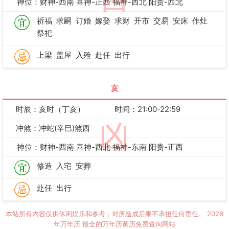
神位：财神-西南 喜神-正西 福神-西北 阳贵-西北
祈福
求嗣
订婚
嫁娶
求财
开市
交易
安床
作灶
祭祀
上梁
盖屋
入殓
赴任
出行
亥
时辰：亥时（丁亥）
时间：21:00-22:59
凶
冲煞：冲蛇(辛巳)煞西
神位：财神-西南 喜神-西北 福神-东南 阳贵-正西
修造
入宅
安葬
赴任
出行
本站所有内容仅供休闲娱乐和参考，对所造成后果不承担任何责任。
2026
年万年历
最全的万年历黄历免费查询网站