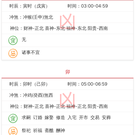
时辰：寅时（戊寅）
时间：03:00-04:59
凶
冲煞：冲猴(壬申)煞北
神位：财神-正北 喜神-东北 福神-东北 阳贵-西南
无
诸事不宜
卯
时辰：卯时（己卯）
时间：05:00-06:59
凶
冲煞：冲鸡(癸酉)煞西
神位：财神-正北 喜神-正北 福神-正北 阳贵-西南
求嗣
订婚
嫁娶
修造
入宅
开市
交易
安葬
祭祀
祈福
斋醮
酬神