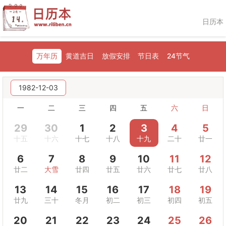
日历本
万年历
黄道吉日
放假安排
节日表
24节气
1982-12-03
一
二
三
四
五
六
日
29
30
1
2
3
4
5
十五
十六
十七
十八
十九
二十
廿一
6
7
8
9
10
11
12
廿二
大雪
廿四
廿五
廿六
廿七
廿八
13
14
15
16
17
18
19
廿九
三十
冬月
初二
初三
初四
初五
20
21
22
23
24
25
26