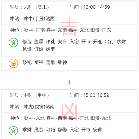
时辰：未时（癸未）
时间：13:00-14:59
冲煞：冲牛(丁丑)煞西
吉
神位：财神-正南 喜神-东南 福神-东北 阳贵-正东
修造
盖屋
移徙
安床
入宅
开市
开仓
出行
求财
见贵
订婚
嫁娶
祭祀
祈福
斋醮
酬神
申
时辰：申时（甲申）
时间：15:00-16:59
凶
冲煞：冲虎(戊寅)煞南
神位：财神-东北 喜神-西南 福神-正北 阳贵-东北
求财
见贵
订婚
嫁娶
入宅
开市
安葬