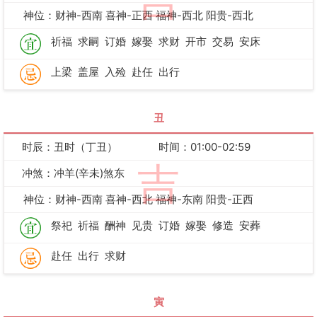
吉
神位：财神-西南 喜神-正西 福神-西北 阳贵-西北
祈福
求嗣
订婚
嫁娶
求财
开市
交易
安床
上梁
盖屋
入殓
赴任
出行
丑
时辰：丑时（丁丑）
时间：01:00-02:59
吉
冲煞：冲羊(辛未)煞东
神位：财神-西南 喜神-西北 福神-东南 阳贵-正西
祭祀
祈福
酬神
见贵
订婚
嫁娶
修造
安葬
赴任
出行
求财
寅