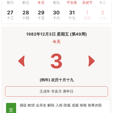
初六
初七
冬至
初九
平安夜
圣诞节
十二
27
28
29
30
31
1
2
十三
十四
十五
十六
十七
元旦
十九
1982年12月3日 星期五 (第49周)
今天
3
(狗年) 农历十月十九
壬戌年 辛亥月 庚申日
捕捉
畋猎
会亲友
解除
入殓
除服
成服
移柩
馀事勿取
宜