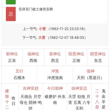
安床
安门
破土
修坟
安葬
忌
上一节气:
小雪
（1982-11-22 23:23:18）
下一节气:
大雪
（1982-12-07 18:48:05）
财神位
福神位
喜神位
阳贵神位
阴贵神位
正东
西南
西北
正南
东北
五行
冲煞
值神
石榴木
冲虎煞南
天刑（黑道日）
吉神宜趋
今日胎神
凶神宜忌
建
二
鬼
除
十
金
天德合 月空
碓磨炉 外东
天罡 劫煞 月
收
十
八
羊
母仓 阴神 鸣
南
害 五离 八专
日
二
星
星
吠
天刑