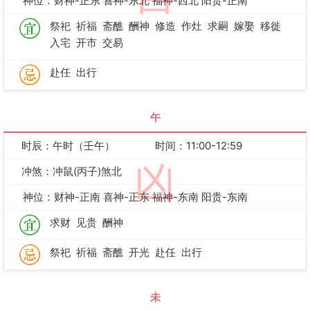
神位：财神-正东 喜神-东北 福神-西北 阳贵-正南
祭祀
祈福
斋醮
酬神
修造
作灶
求嗣
嫁娶
移徙
入宅
开市
交易
赴任
出行
午
时辰：午时（壬午）
时间：11:00-12:59
凶
冲煞：冲鼠(丙子)煞北
神位：财神-正南 喜神-正东 福神-东南 阳贵-东南
求财
见贵
酬神
祭祀
祈福
斋醮
开光
赴任
出行
未