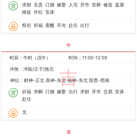
求财
见贵
订婚
嫁娶
入宅
开市
安葬
修造
盖屋
移徙
作灶
安床
祭祀
祈福
斋醮
开光
赴任
出行
午
时辰：午时（戊午）
时间：11:00-12:59
冲煞：冲鼠(壬子)煞北
吉
神位：财神-正北 喜神-东北 福神-东北 阳贵-西南
祈福
求嗣
订婚
嫁娶
出行
求财
开市
交易
安床
赴任
无
未