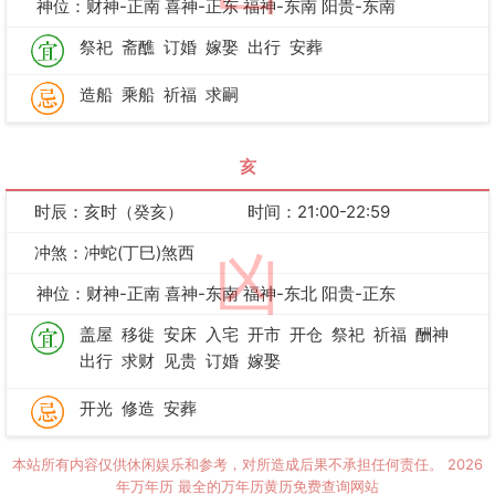
神位：财神-正南 喜神-正东 福神-东南 阳贵-东南
祭祀
斋醮
订婚
嫁娶
出行
安葬
造船
乘船
祈福
求嗣
亥
时辰：亥时（癸亥）
时间：21:00-22:59
冲煞：冲蛇(丁巳)煞西
凶
神位：财神-正南 喜神-东南 福神-东北 阳贵-正东
盖屋
移徙
安床
入宅
开市
开仓
祭祀
祈福
酬神
出行
求财
见贵
订婚
嫁娶
开光
修造
安葬
本站所有内容仅供休闲娱乐和参考，对所造成后果不承担任何责任。
2026
年万年历
最全的万年历黄历免费查询网站