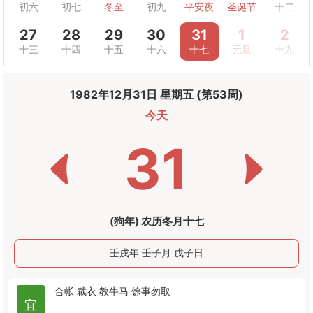
初六
初七
冬至
初九
平安夜
圣诞节
十二
27
28
29
30
31
1
2
十三
十四
十五
十六
十七
元旦
十九
1982年12月31日 星期五 (第53周)
今天
31
(狗年) 农历冬月十七
壬戌年 壬子月 戊子日
合帐
裁衣
教牛马
馀事勿取
宜