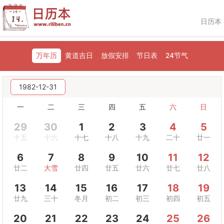
日历本
万年历
黄道吉日
放假安排
节日表
24节气
1982-12-31
一
二
三
四
五
六
日
29
30
1
2
3
4
5
十五
十六
十七
十八
十九
二十
廿一
6
7
8
9
10
11
12
廿二
大雪
廿四
廿五
廿六
廿七
廿八
13
14
15
16
17
18
19
廿九
三十
冬月
初二
初三
初四
初五
20
21
22
23
24
25
26