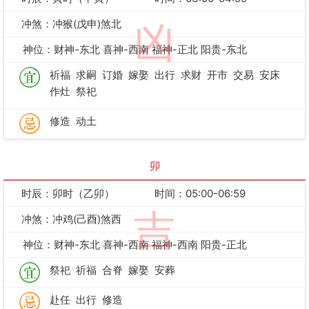
冲煞：冲猴(戊申)煞北
凶
神位：财神-东北 喜神-西南 福神-正北 阳贵-东北
祈福
求嗣
订婚
嫁娶
出行
求财
开市
交易
安床
作灶
祭祀
修造
动土
卯
时辰：卯时（乙卯）
时间：05:00-06:59
吉
冲煞：冲鸡(己酉)煞西
神位：财神-东北 喜神-西南 福神-西南 阳贵-正北
祭祀
祈福
合脊
嫁娶
安葬
赴任
出行
修造