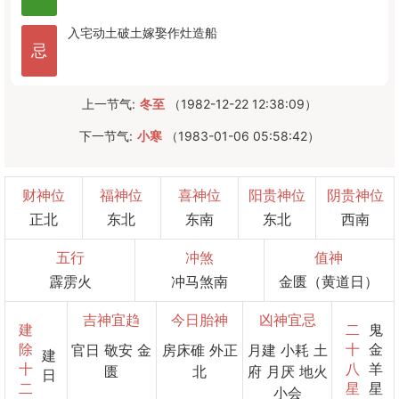
入宅
动土
破土
嫁娶
作灶
造船
忌
上一节气:
冬至
（1982-12-22 12:38:09）
下一节气:
小寒
（1983-01-06 05:58:42）
财神位
福神位
喜神位
阳贵神位
阴贵神位
正北
东北
东南
东北
西南
五行
冲煞
值神
霹雳火
冲马煞南
金匮（黄道日）
吉神宜趋
今日胎神
凶神宜忌
建
二
鬼
除
十
金
官日 敬安 金
房床碓 外正
月建 小耗 土
建
十
八
羊
匮
北
府 月厌 地火
日
二
星
星
小会