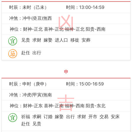
时辰：未时（己未）
时间：13:00-14:59
凶
冲煞：冲牛(癸丑)煞西
神位：财神-正北 喜神-正北 福神-正北 阳贵-西南
见贵
求财
嫁娶
进人口
移徙
安葬
赴任
出行
申
时辰：申时（庚申）
时间：15:00-16:59
冲煞：冲虎(甲寅)煞南
吉
神位：财神-正东 喜神-正南 福神-西南 阳贵-东北
祈福
求嗣
订婚
嫁娶
出行
求财
开市
交易
安床
赴任
见贵