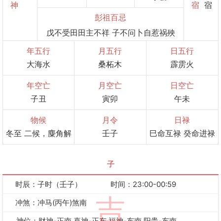
神
宿
宿
彭祖百忌
戊不受田田主不祥 子不问卜自惹祸殃
年五行
月五行
日五行
大海水
桑柘木
霹雳火
年空亡
月空亡
日空亡
子丑
寅卯
午未
物候
月令
日禄
冬至 二候，麋角解
壬子
巳命互禄 癸命进禄
子
时辰：子时（壬子）
时间：23:00-00:59
吉
冲煞：冲马(丙午)煞南
神位：财神-正南 喜神-正东 福神-东南 阳贵-东南