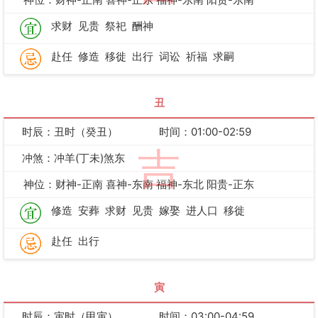
求财
见贵
祭祀
酬神
赴任
修造
移徙
出行
词讼
祈福
求嗣
丑
时辰：丑时（癸丑）
时间：01:00-02:59
吉
冲煞：冲羊(丁未)煞东
神位：财神-正南 喜神-东南 福神-东北 阳贵-正东
修造
安葬
求财
见贵
嫁娶
进人口
移徙
赴任
出行
寅
时辰：寅时（甲寅）
时间：03:00-04:59