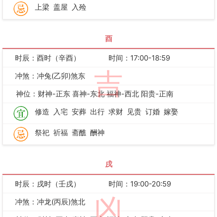
上梁
盖屋
入殓
酉
时辰：酉时（辛酉）
时间：17:00-18:59
吉
冲煞：冲兔(乙卯)煞东
神位：财神-正东 喜神-东北 福神-西北 阳贵-正南
修造
入宅
安葬
出行
求财
见贵
订婚
嫁娶
祭祀
祈福
斋醮
酬神
戌
时辰：戌时（壬戌）
时间：19:00-20:59
凶
冲煞：冲龙(丙辰)煞北