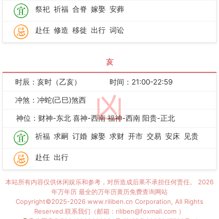
祭祀
祈福
合脊
嫁娶
安葬
赴任
修造
移徙
出行
词讼
亥
时辰：亥时（乙亥）
时间：21:00-22:59
凶
冲煞：冲蛇(己巳)煞西
神位：财神-东北 喜神-西南 福神-西南 阳贵-正北
祈福
求嗣
订婚
嫁娶
求财
开市
交易
安床
见贵
赴任
出行
本站所有内容仅供休闲娱乐和参考，对所造成后果不承担任何责任。
2026
年万年历
最全的万年历黄历免费查询网站
Copyright©2025-2026 www.riliben.cn Corporation, All Rights
Reserved.联系我们（邮箱：riliben@foxmail.com ）