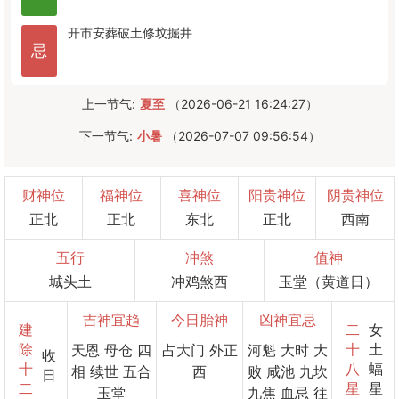
开市
安葬
破土
修坟
掘井
忌
上一节气:
夏至
（2026-06-21 16:24:27）
下一节气:
小暑
（2026-07-07 09:56:54）
财神位
福神位
喜神位
阳贵神位
阴贵神位
正北
正北
东北
正北
西南
五行
冲煞
值神
城头土
冲鸡煞西
玉堂（黄道日）
吉神宜趋
今日胎神
凶神宜忌
建
二
女
除
十
土
天恩 母仓 四
占大门 外正
河魁 大时 大
收
十
八
蝠
相 续世 五合
西
败 咸池 九坎
日
二
星
星
玉堂
九焦 血忌 往