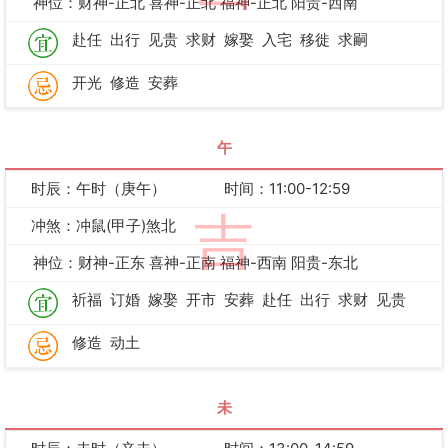
神位：财神-正北 喜神-正北 福神-正北 阳贵-西南
赴任
出行
见贵
求财
嫁娶
入宅
移徙
求嗣
开光
修造
安葬
午
时辰：午时（庚午）
时间：11:00-12:59
吉
冲煞：冲鼠(甲子)煞北
神位：财神-正东 喜神-正南 福神-西南 阳贵-东北
祈福
订婚
嫁娶
开市
安葬
赴任
出行
求财
见贵
修造
动土
未