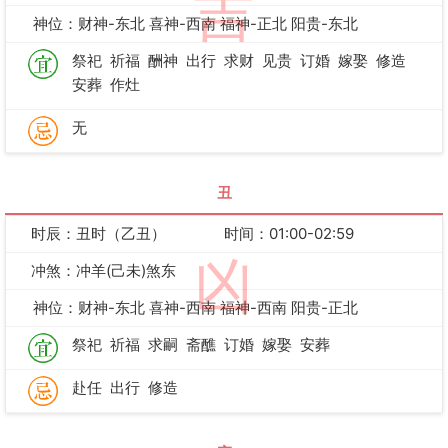
吉
神位：财神-东北 喜神-西南 福神-正北 阳贵-东北
祭祀
祈福
酬神
出行
求财
见贵
订婚
嫁娶
修造
安葬
作灶
无
丑
时辰：丑时（乙丑）
时间：01:00-02:59
凶
冲煞：冲羊(己未)煞东
神位：财神-东北 喜神-西南 福神-西南 阳贵-正北
祭祀
祈福
求嗣
斋醮
订婚
嫁娶
安葬
赴任
出行
修造