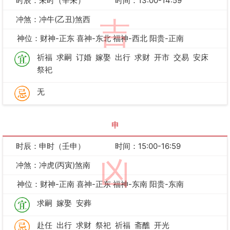
时辰：未时（辛未）
时间：13:00-14:59
冲煞：冲牛(乙丑)煞西
吉
神位：财神-正东 喜神-东北 福神-西北 阳贵-正南
祈福
求嗣
订婚
嫁娶
出行
求财
开市
交易
安床
祭祀
无
申
时辰：申时（壬申）
时间：15:00-16:59
凶
冲煞：冲虎(丙寅)煞南
神位：财神-正南 喜神-正东 福神-东南 阳贵-东南
求嗣
嫁娶
安葬
赴任
出行
求财
祭祀
祈福
斋醮
开光