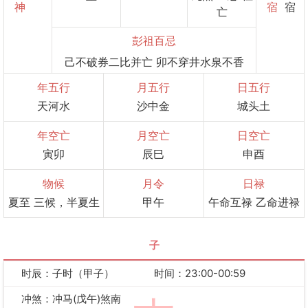
神
宿
宿
亡
彭祖百忌
己不破券二比并亡 卯不穿井水泉不香
年五行
月五行
日五行
天河水
沙中金
城头土
年空亡
月空亡
日空亡
寅卯
辰巳
申酉
物候
月令
日禄
夏至 三候，半夏生
甲午
午命互禄 乙命进禄
子
时辰：子时（甲子）
时间：23:00-00:59
冲煞：冲马(戊午)煞南