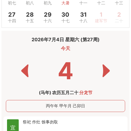
初七
初八
初九
大暑
十一
十二
十三
27
28
29
30
31
1
2
十四
十五
十六
十七
十八
建军节
二十
2026年7月4日 星期六 (第27周)
今天
4
(马年) 农历五月二十
分龙节
丙午年 甲午月 己卯日
祭祀
作灶
馀事勿取
宜