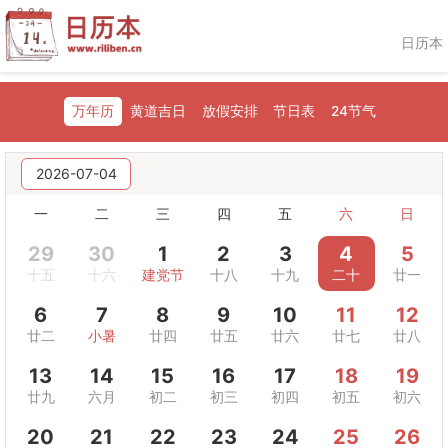
日历本
万年历
黄道吉日
放假安排
节日表
24节气
2026-07-04
一
二
三
四
五
六
日
29
30
1
2
3
4
5
十五
十六
建党节
十八
十九
二十
廿一
6
7
8
9
10
11
12
廿二
小暑
廿四
廿五
廿六
廿七
廿八
13
14
15
16
17
18
19
廿九
六月
初二
初三
初四
初五
初六
20
21
22
23
24
25
26