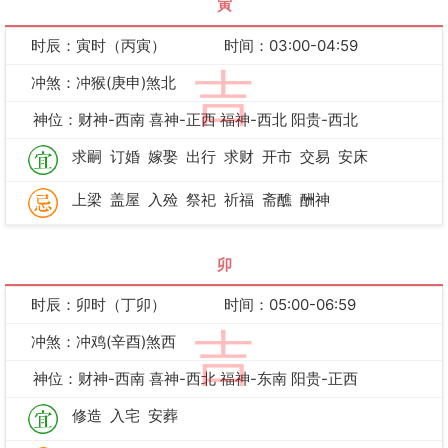
寅
时辰：寅时（丙寅）
时间：03:00-04:59
吉
冲煞：冲猴(庚申)煞北
神位：财神-西南 喜神-正西 福神-西北 阳贵-西北
求嗣
订婚
嫁娶
出行
求财
开市
交易
安床
上梁
盖屋
入殓
祭祀
祈福
斋醮
酬神
卯
时辰：卯时（丁卯）
时间：05:00-06:59
吉
冲煞：冲鸡(辛酉)煞西
神位：财神-西南 喜神-西北 福神-东南 阳贵-正西
修造
入宅
安葬