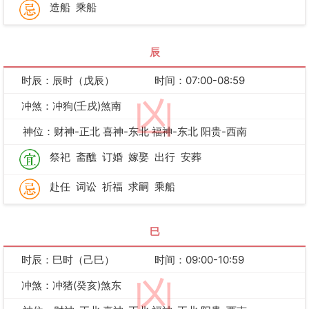
造船
乘船
辰
时辰：辰时（戊辰）
时间：07:00-08:59
凶
冲煞：冲狗(壬戌)煞南
神位：财神-正北 喜神-东北 福神-东北 阳贵-西南
祭祀
斋醮
订婚
嫁娶
出行
安葬
赴任
词讼
祈福
求嗣
乘船
巳
时辰：巳时（己巳）
时间：09:00-10:59
凶
冲煞：冲猪(癸亥)煞东