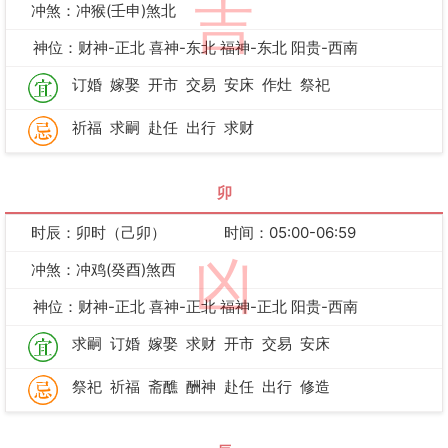
吉
冲煞：冲猴(壬申)煞北
神位：财神-正北 喜神-东北 福神-东北 阳贵-西南
订婚
嫁娶
开市
交易
安床
作灶
祭祀
祈福
求嗣
赴任
出行
求财
卯
时辰：卯时（己卯）
时间：05:00-06:59
凶
冲煞：冲鸡(癸酉)煞西
神位：财神-正北 喜神-正北 福神-正北 阳贵-西南
求嗣
订婚
嫁娶
求财
开市
交易
安床
祭祀
祈福
斋醮
酬神
赴任
出行
修造