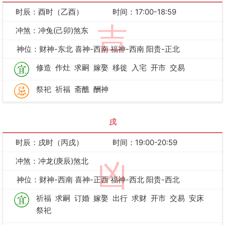
时辰：酉时（乙酉）
时间：17:00-18:59
吉
冲煞：冲兔(己卯)煞东
神位：财神-东北 喜神-西南 福神-西南 阳贵-正北
修造
作灶
求嗣
嫁娶
移徙
入宅
开市
交易
祭祀
祈福
斋醮
酬神
戌
时辰：戌时（丙戌）
时间：19:00-20:59
冲煞：冲龙(庚辰)煞北
凶
神位：财神-西南 喜神-正西 福神-西北 阳贵-西北
祈福
求嗣
订婚
嫁娶
出行
求财
开市
交易
安床
祭祀