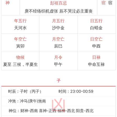
神
宿
宿
彭祖百忌
庚不经络织机虚张 辰不哭泣必主重丧
年五行
月五行
日五行
天河水
沙中金
白蜡金
年空亡
月空亡
日空亡
寅卯
辰巳
申酉
物候
月令
日禄
夏至 三候，半夏生
甲午
申命互禄
子
时辰：子时（丙子）
时间：23:00-00:59
凶
冲煞：冲马(庚午)煞南
神位：财神-西南 喜神-正西 福神-西北 阳贵-西北