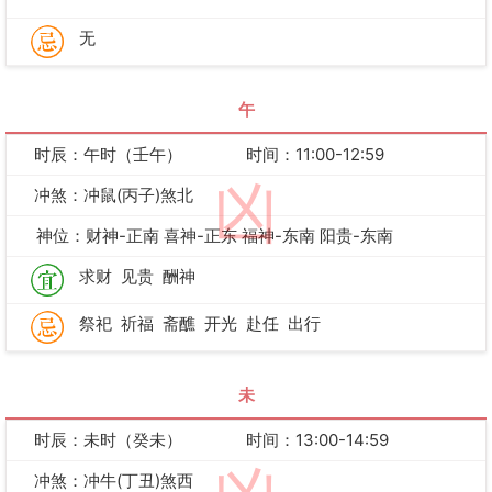
无
午
时辰：午时（壬午）
时间：11:00-12:59
凶
冲煞：冲鼠(丙子)煞北
神位：财神-正南 喜神-正东 福神-东南 阳贵-东南
求财
见贵
酬神
祭祀
祈福
斋醮
开光
赴任
出行
未
时辰：未时（癸未）
时间：13:00-14:59
冲煞：冲牛(丁丑)煞西