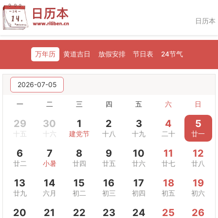
日历本
万年历
黄道吉日
放假安排
节日表
24节气
2026-07-05
一
二
三
四
五
六
日
29
30
1
2
3
4
5
十五
十六
建党节
十八
十九
二十
廿一
6
7
8
9
10
11
12
廿二
小暑
廿四
廿五
廿六
廿七
廿八
13
14
15
16
17
18
19
廿九
六月
初二
初三
初四
初五
初六
20
21
22
23
24
25
26