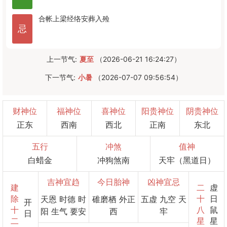
合帐
上梁
经络
安葬
入殓
忌
上一节气:
夏至
（2026-06-21 16:24:27）
下一节气:
小暑
（2026-07-07 09:56:54）
财神位
福神位
喜神位
阳贵神位
阴贵神位
正东
西南
西北
正南
东北
五行
冲煞
值神
白蜡金
冲狗煞南
天牢（黑道日）
吉神宜趋
今日胎神
凶神宜忌
建
二
虚
除
十
日
天恩 时德 时
碓磨栖 外正
五虚 九空 天
开
十
八
鼠
阳 生气 要安
西
牢
日
二
星
星