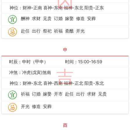
凶
神位：财神-正南 喜神-东南 福神-东北 阳贵-正东
酬神
求财
见贵
订婚
嫁娶
修造
安葬
赴任
出行
祭祀
祈福
斋醮
开光
申
时辰：申时（甲申）
时间：15:00-16:59
吉
冲煞：冲虎(戊寅)煞南
神位：财神-东北 喜神-西南 福神-正北 阳贵-东北
祈福
订婚
嫁娶
开市
赴任
出行
求财
见贵
开光
修造
安葬
酉