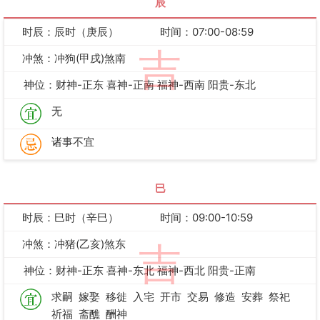
辰
时辰：辰时（庚辰）
时间：07:00-08:59
吉
冲煞：冲狗(甲戌)煞南
神位：财神-正东 喜神-正南 福神-西南 阳贵-东北
无
诸事不宜
巳
时辰：巳时（辛巳）
时间：09:00-10:59
冲煞：冲猪(乙亥)煞东
吉
神位：财神-正东 喜神-东北 福神-西北 阳贵-正南
求嗣
嫁娶
移徙
入宅
开市
交易
修造
安葬
祭祀
祈福
斋醮
酬神