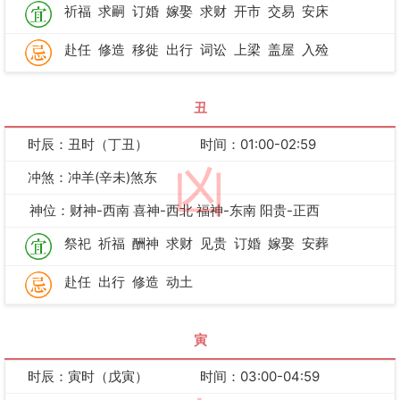
祈福
求嗣
订婚
嫁娶
求财
开市
交易
安床
赴任
修造
移徙
出行
词讼
上梁
盖屋
入殓
丑
时辰：丑时（丁丑）
时间：01:00-02:59
凶
冲煞：冲羊(辛未)煞东
神位：财神-西南 喜神-西北 福神-东南 阳贵-正西
祭祀
祈福
酬神
求财
见贵
订婚
嫁娶
安葬
赴任
出行
修造
动土
寅
时辰：寅时（戊寅）
时间：03:00-04:59