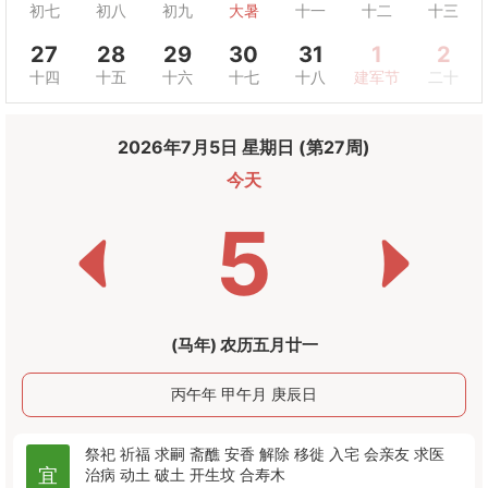
初七
初八
初九
大暑
十一
十二
十三
27
28
29
30
31
1
2
十四
十五
十六
十七
十八
建军节
二十
2026年7月5日 星期日 (第27周)
今天
5
(马年) 农历五月廿一
丙午年 甲午月 庚辰日
祭祀
祈福
求嗣
斋醮
安香
解除
移徙
入宅
会亲友
求医
宜
治病
动土
破土
开生坟
合寿木