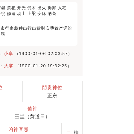
嫁娶
祭祀
开光
伐木
出火
拆卸
入宅
移徙
修造
动土
上梁
安床
纳畜
开市
行丧
栽种
出行
出货财
安葬
置产
词讼
治病
:
小寒
（1900-01-06 02:03:57）
:
大寒
（1900-01-20 19:32:25）
位
阴贵神位
正东
值神
玉堂（黄道日）
凶神宜忌
二
柳