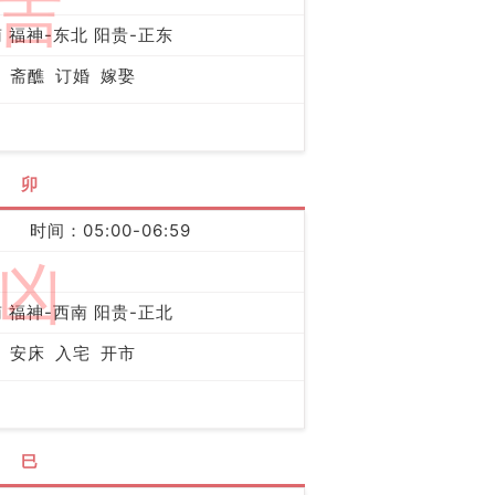
吉
 福神-东北 阳贵-正东
斋醮
订婚
嫁娶
卯
时间：05:00-06:59
凶
 福神-西南 阳贵-正北
安床
入宅
开市
巳