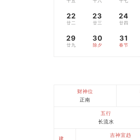
十五
十六
十七
22
23
24
廿二
廿三
廿四
29
30
31
廿九
除夕
春节
财神位
正南
五行
长流水
吉神宜趋
建