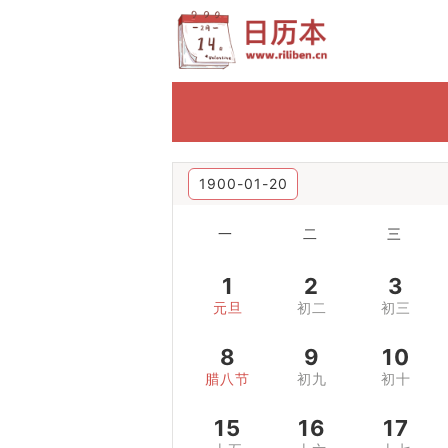
1900-01-20
一
二
三
1
2
3
元旦
初二
初三
8
9
10
腊八节
初九
初十
15
16
17