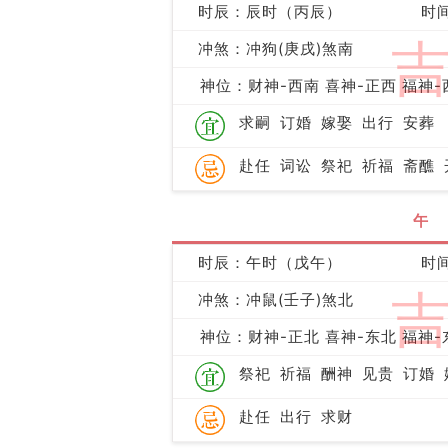
时辰：辰时（丙辰）
时间
冲煞：冲狗(庚戌)煞南
神位：财神-西南 喜神-正西 福神-
求嗣
订婚
嫁娶
出行
安葬
赴任
词讼
祭祀
祈福
斋醮
午
时辰：午时（戊午）
时间
冲煞：冲鼠(壬子)煞北
神位：财神-正北 喜神-东北 福神-
祭祀
祈福
酬神
见贵
订婚
赴任
出行
求财