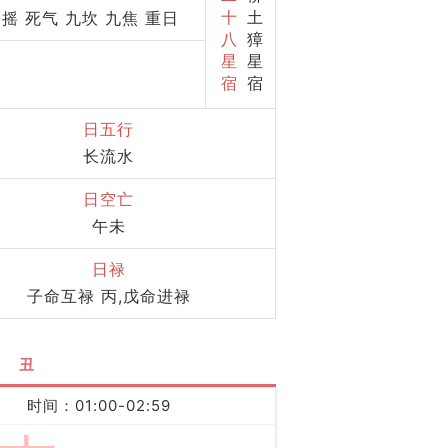
十
土
招摇 死气 九坎 九焦 重日
八
獐
星
星
宿
宿
日五行
长流水
日空亡
午未
日禄
子命互禄 丙,戊命进禄
丑
时间：01:00-02:59