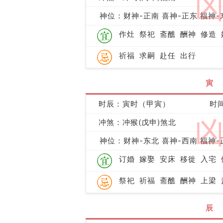
神位：财神-正南 喜神-正东 福神-
作灶
祭祀
斋醮
酬神
修造
祈福
求嗣
赴任
出行
寅
时辰：寅时（甲寅）
时间
冲煞：冲猴(戊申)煞北
神位：财神-东北 喜神-西南 福神-
订婚
嫁娶
安床
移徙
入宅
祭祀
祈福
斋醮
酬神
上梁
辰