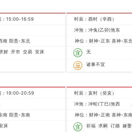
：15:00-16:59
时辰：酉时（辛酉）
凶
冲煞：冲兔(乙卯)煞东
西南 阳贵-东北
神位：财神-正东 喜神-东北
求财
开市
交易
安床
无
诸事不宜
：19:00-20:59
时辰：亥时（癸亥）
吉
冲煞：冲蛇(丁巳)煞西
东南 阳贵-东南
神位：财神-正南 喜神-东南
安床
祈福
求嗣
订婚
嫁娶