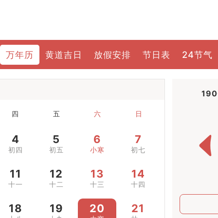
万年历
黄道吉日
放假安排
节日表
24节气
19
四
五
六
日
4
5
6
7
初四
初五
小寒
初七
11
12
13
14
十一
十二
十三
十四
18
19
20
21