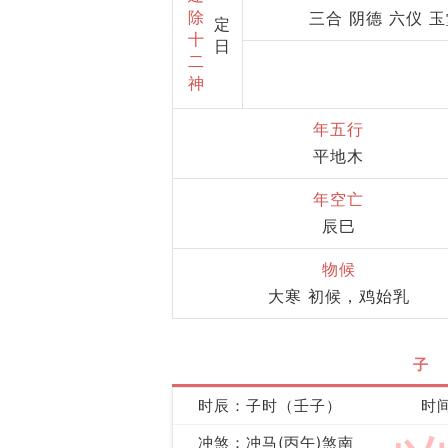
除
三合 阴德 六仪 
定
十
日
二
神
年五行
平地木
年空亡
辰巳
物候
大寒 初候，鸡始乳
子
时辰：子时（壬子）
时间
冲煞：冲马(丙午)煞南