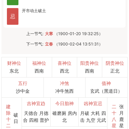
开市
动土
破土
忌
上一节气:
大寒
（1900-01-20 19:32:25）
下一节气:
立春
（1900-02-04 13:51:31）
财神位
福神位
喜神位
阳贵神位
阴贵神位
东北
西南
西北
西南
正北
五行
冲煞
值神
沙中金
冲牛煞西
玄武（黑道日）
吉神宜趋
今日胎神
凶神宜忌
建
二
张
除
十
月
天德合 月德
碓磨厕 房内
月破 大耗 四
破
十
八
鹿
合 四相 普护
北
击 九空 元武
日
二
星
星