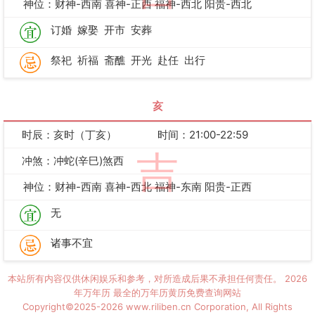
神位：财神-西南 喜神-正西 福神-西北 阳贵-西北
订婚
嫁娶
开市
安葬
祭祀
祈福
斋醮
开光
赴任
出行
亥
时辰：亥时（丁亥）
时间：21:00-22:59
吉
冲煞：冲蛇(辛巳)煞西
神位：财神-西南 喜神-西北 福神-东南 阳贵-正西
无
诸事不宜
本站所有内容仅供休闲娱乐和参考，对所造成后果不承担任何责任。
2026
年万年历
最全的万年历黄历免费查询网站
Copyright©2025-2026 www.riliben.cn Corporation, All Rights