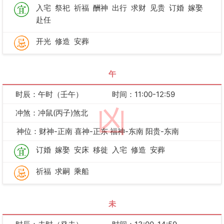
入宅
祭祀
祈福
酬神
出行
求财
见贵
订婚
嫁娶
赴任
开光
修造
安葬
午
时辰：午时（壬午）
时间：11:00-12:59
凶
冲煞：冲鼠(丙子)煞北
神位：财神-正南 喜神-正东 福神-东南 阳贵-东南
订婚
嫁娶
安床
移徙
入宅
修造
安葬
祈福
求嗣
乘船
未