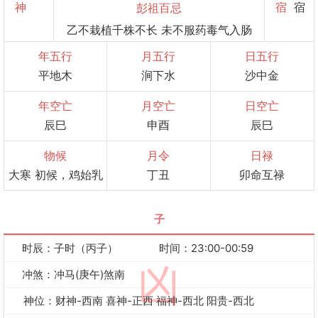
神
宿
宿
彭祖百忌
乙不栽植千株不长 未不服药毒气入肠
年五行
月五行
日五行
平地木
涧下水
沙中金
年空亡
月空亡
日空亡
辰巳
申酉
辰巳
物候
月令
日禄
大寒 初候，鸡始乳
丁丑
卯命互禄
子
时辰：子时（丙子）
时间：23:00-00:59
凶
冲煞：冲马(庚午)煞南
神位：财神-西南 喜神-正西 福神-西北 阳贵-西北