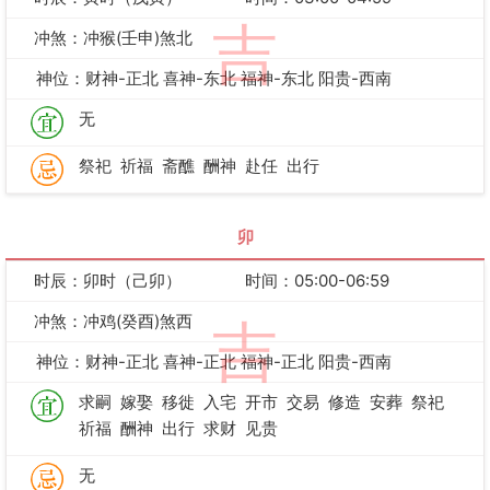
吉
冲煞：冲猴(壬申)煞北
神位：财神-正北 喜神-东北 福神-东北 阳贵-西南
无
祭祀
祈福
斋醮
酬神
赴任
出行
卯
时辰：卯时（己卯）
时间：05:00-06:59
冲煞：冲鸡(癸酉)煞西
吉
神位：财神-正北 喜神-正北 福神-正北 阳贵-西南
求嗣
嫁娶
移徙
入宅
开市
交易
修造
安葬
祭祀
祈福
酬神
出行
求财
见贵
无