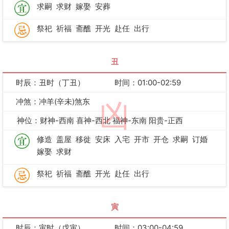
求嗣
求财
嫁娶
安葬
祭祀
祈福
斋醮
开光
赴任
出行
丑
时辰：丑时（丁丑）
时间：01:00-02:59
冲煞：冲羊(辛未)煞东
凶
神位：财神-西南 喜神-西北 福神-东南 阳贵-正西
修造
盖屋
移徙
安床
入宅
开市
开仓
求嗣
订婚
嫁娶
求财
祭祀
祈福
斋醮
开光
赴任
出行
寅
时辰：寅时（戊寅）
时间：03:00-04:59