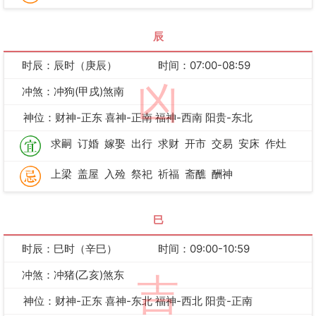
辰
时辰：辰时（庚辰）
时间：07:00-08:59
凶
冲煞：冲狗(甲戌)煞南
神位：财神-正东 喜神-正南 福神-西南 阳贵-东北
求嗣
订婚
嫁娶
出行
求财
开市
交易
安床
作灶
上梁
盖屋
入殓
祭祀
祈福
斋醮
酬神
巳
时辰：巳时（辛巳）
时间：09:00-10:59
冲煞：冲猪(乙亥)煞东
吉
神位：财神-正东 喜神-东北 福神-西北 阳贵-正南