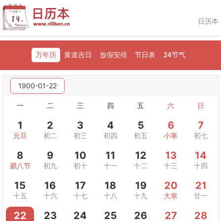
日历本
万年历
黄道吉日
放假安排
节日表
24节气
1900-01-22
一
二
三
四
五
六
日
1
2
3
4
5
6
7
元旦
初二
初三
初四
初五
小寒
初七
8
9
10
11
12
13
14
腊八节
初九
初十
十一
十二
十三
十四
15
16
17
18
19
20
21
十五
十六
十七
十八
十九
大寒
廿一
22
23
24
25
26
27
28