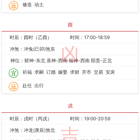
修造
动土
酉
时辰：酉时（乙酉）
时间：17:00-18:59
凶
冲煞：冲兔(己卯)煞东
神位：财神-东北 喜神-西南 福神-西南 阳贵-正北
祈福
求嗣
订婚
嫁娶
求财
开市
交易
安床
赴任
出行
戌
时辰：戌时（丙戌）
时间：19:00-20:59
吉
冲煞：冲龙(庚辰)煞北