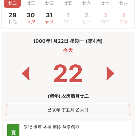
廿二
廿三
廿四
廿五
廿六
廿七
廿八
29
30
31
1
2
3
4
廿九
除夕
春节
初二
初三
初四
立春
1900年1月22日 星期一 (第4周)
今天
22
(猪年) 农历腊月廿二
己亥年 丁丑月 乙未日
祭祀
破屋
坏垣
解除
馀事勿取
宜