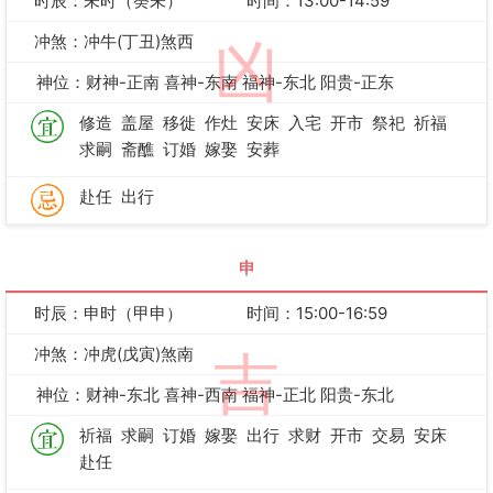
时辰：未时（癸未）
时间：13:00-14:59
冲煞：冲牛(丁丑)煞西
凶
神位：财神-正南 喜神-东南 福神-东北 阳贵-正东
修造
盖屋
移徙
作灶
安床
入宅
开市
祭祀
祈福
求嗣
斋醮
订婚
嫁娶
安葬
赴任
出行
申
时辰：申时（甲申）
时间：15:00-16:59
冲煞：冲虎(戊寅)煞南
吉
神位：财神-东北 喜神-西南 福神-正北 阳贵-东北
祈福
求嗣
订婚
嫁娶
出行
求财
开市
交易
安床
赴任