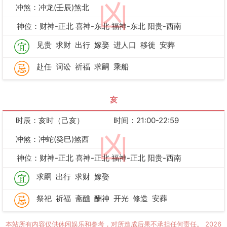
凶
冲煞：冲龙(壬辰)煞北
神位：财神-正北 喜神-东北 福神-东北 阳贵-西南
见贵
求财
出行
嫁娶
进人口
移徙
安葬
赴任
词讼
祈福
求嗣
乘船
亥
时辰：亥时（己亥）
时间：21:00-22:59
凶
冲煞：冲蛇(癸巳)煞西
神位：财神-正北 喜神-正北 福神-正北 阳贵-西南
求嗣
出行
求财
嫁娶
祭祀
祈福
斋醮
酬神
开光
修造
安葬
本站所有内容仅供休闲娱乐和参考，对所造成后果不承担任何责任。
2026