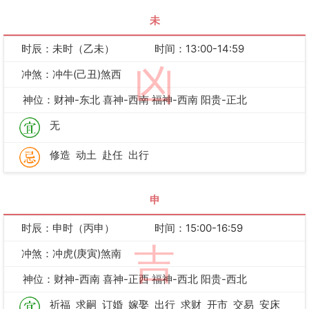
未
时辰：未时（乙未）
时间：13:00-14:59
凶
冲煞：冲牛(己丑)煞西
神位：财神-东北 喜神-西南 福神-西南 阳贵-正北
无
修造
动土
赴任
出行
申
时辰：申时（丙申）
时间：15:00-16:59
吉
冲煞：冲虎(庚寅)煞南
神位：财神-西南 喜神-正西 福神-西北 阳贵-西北
祈福
求嗣
订婚
嫁娶
出行
求财
开市
交易
安床