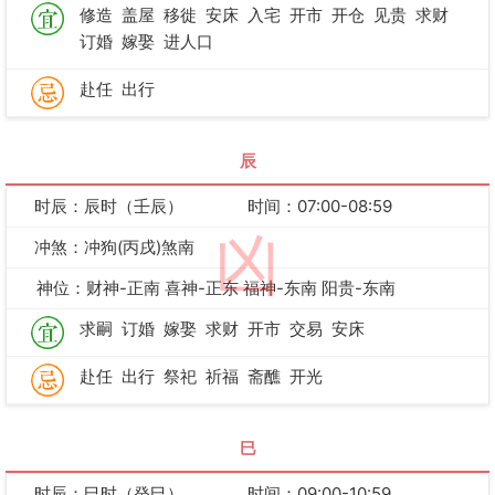
修造
盖屋
移徙
安床
入宅
开市
开仓
见贵
求财
订婚
嫁娶
进人口
赴任
出行
辰
时辰：辰时（壬辰）
时间：07:00-08:59
凶
冲煞：冲狗(丙戌)煞南
神位：财神-正南 喜神-正东 福神-东南 阳贵-东南
求嗣
订婚
嫁娶
求财
开市
交易
安床
赴任
出行
祭祀
祈福
斋醮
开光
巳
时辰：巳时（癸巳）
时间：09:00-10:59