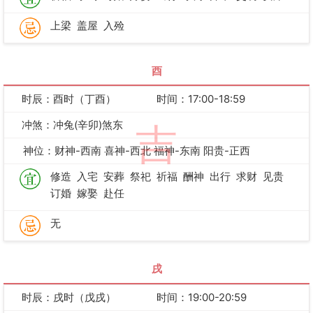
上梁
盖屋
入殓
酉
时辰：酉时（丁酉）
时间：17:00-18:59
冲煞：冲兔(辛卯)煞东
吉
神位：财神-西南 喜神-西北 福神-东南 阳贵-正西
修造
入宅
安葬
祭祀
祈福
酬神
出行
求财
见贵
订婚
嫁娶
赴任
无
戌
时辰：戌时（戊戌）
时间：19:00-20:59