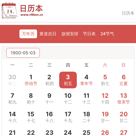
日历本
万年历
黄道吉日
放假安排
节日表
24节气
1900-05-03
一
二
三
四
五
六
日
30
1
2
3
4
5
6
初二
劳动节
初四
初五
青年节
初七
立夏
7
8
9
10
11
12
13
初九
初十
十一
十二
十三
十四
母亲节
14
15
16
17
18
19
20
十六
十七
十八
十九
二十
廿一
廿二
21
22
23
24
25
26
27