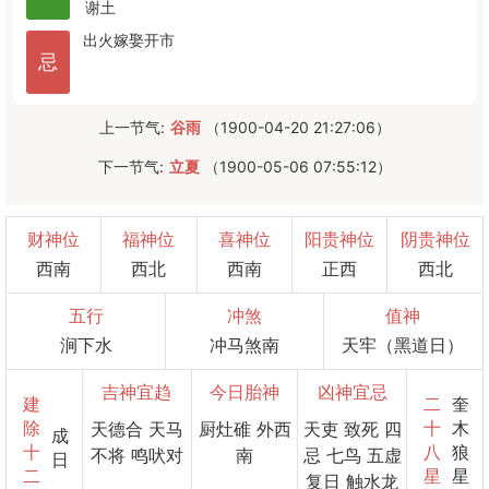
谢土
出火
嫁娶
开市
忌
上一节气:
谷雨
（1900-04-20 21:27:06）
下一节气:
立夏
（1900-05-06 07:55:12）
财神位
福神位
喜神位
阳贵神位
阴贵神位
西南
西北
西南
正西
西北
五行
冲煞
值神
涧下水
冲马煞南
天牢（黑道日）
吉神宜趋
今日胎神
凶神宜忌
建
二
奎
除
十
木
天德合 天马
厨灶碓 外西
天吏 致死 四
成
十
八
狼
不将 鸣吠对
南
忌 七鸟 五虚
日
二
星
星
复日 触水龙