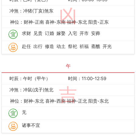
凶
冲煞：冲猪(丁亥)煞东
神位：财神-正南 喜神-东南 福神-东北 阳贵-正东
求财
见贵
订婚
嫁娶
入宅
开市
安葬
赴任
出行
修造
动土
祭祀
祈福
斋醮
开光
午
时辰：午时（甲午）
时间：11:00-12:59
吉
冲煞：冲鼠(戊子)煞北
神位：财神-东北 喜神-西南 福神-正北 阳贵-东北
无
诸事不宜