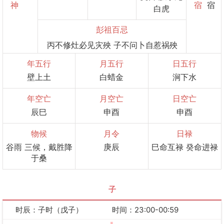
神
宿
宿
白虎
彭祖百忌
丙不修灶必见灾殃 子不问卜自惹祸殃
年五行
月五行
日五行
壁上土
白蜡金
涧下水
年空亡
月空亡
日空亡
辰巳
申酉
申酉
物候
月令
日禄
谷雨 三候，戴胜降
庚辰
巳命互禄 癸命进禄
于桑
子
时辰：子时（戊子）
时间：23:00-00:59