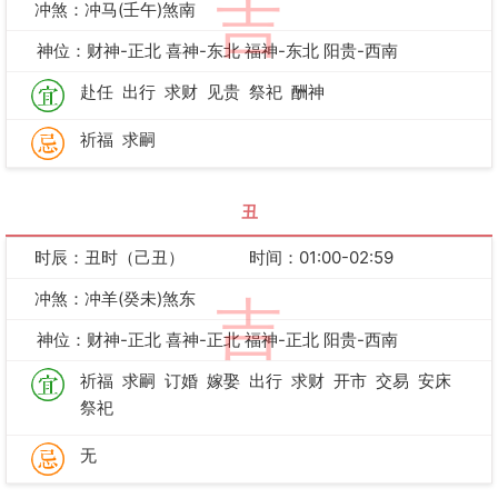
吉
冲煞：冲马(壬午)煞南
神位：财神-正北 喜神-东北 福神-东北 阳贵-西南
赴任
出行
求财
见贵
祭祀
酬神
祈福
求嗣
丑
时辰：丑时（己丑）
时间：01:00-02:59
冲煞：冲羊(癸未)煞东
吉
神位：财神-正北 喜神-正北 福神-正北 阳贵-西南
祈福
求嗣
订婚
嫁娶
出行
求财
开市
交易
安床
祭祀
无