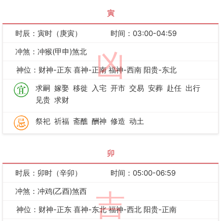
寅
时辰：寅时（庚寅）
时间：03:00-04:59
冲煞：冲猴(甲申)煞北
凶
神位：财神-正东 喜神-正南 福神-西南 阳贵-东北
求嗣
嫁娶
移徙
入宅
开市
交易
安葬
赴任
出行
见贵
求财
祭祀
祈福
斋醮
酬神
修造
动土
卯
时辰：卯时（辛卯）
时间：05:00-06:59
冲煞：冲鸡(乙酉)煞西
吉
神位：财神-正东 喜神-东北 福神-西北 阳贵-正南