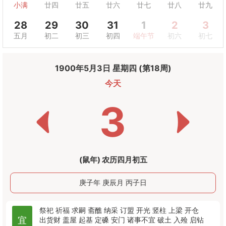
小满
廿四
廿五
廿六
廿七
廿八
廿九
28
29
30
31
1
2
3
五月
初二
初三
初四
端午节
初六
初七
1900年5月3日 星期四 (第18周)
今天
3
(鼠年) 农历四月初五
庚子年 庚辰月 丙子日
祭祀
祈福
求嗣
斋醮
纳采
订盟
开光
竖柱
上梁
开仓
宜
出货财
盖屋
起基
定磉
安门
诸事不宜
破土
入殓
启钻