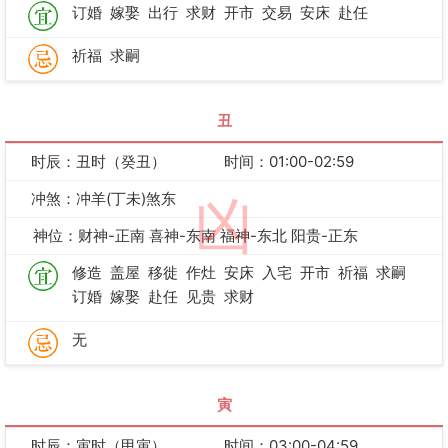
订婚
嫁娶
出行
求财
开市
交易
安床
赴任
祈福
求嗣
丑
时辰：丑时（癸丑）
时间：01:00-02:59
冲煞：冲羊(丁未)煞东
凶
神位：财神-正南 喜神-东南 福神-东北 阳贵-正东
修造
盖屋
移徙
作灶
安床
入宅
开市
祈福
求嗣
订婚
嫁娶
赴任
见贵
求财
无
寅
时辰：寅时（甲寅）
时间：03:00-04:59