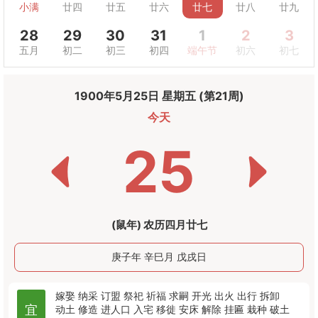
小满
廿四
廿五
廿六
廿七
廿八
廿九
28
29
30
31
1
2
3
五月
初二
初三
初四
端午节
初六
初七
1900年5月25日 星期五 (第21周)
今天
25
(鼠年) 农历四月廿七
庚子年 辛巳月 戊戌日
嫁娶
纳采
订盟
祭祀
祈福
求嗣
开光
出火
出行
拆卸
宜
动土
修造
进人口
入宅
移徙
安床
解除
挂匾
栽种
破土