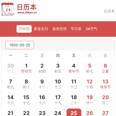
日历本
万年历
黄道吉日
放假安排
节日表
24节气
1900-05-25
一
二
三
四
五
六
日
30
1
2
3
4
5
6
初二
劳动节
初四
初五
青年节
初七
立夏
7
8
9
10
11
12
13
初九
初十
十一
十二
十三
十四
母亲节
14
15
16
17
18
19
20
十六
十七
十八
十九
二十
廿一
廿二
21
22
23
24
25
26
27