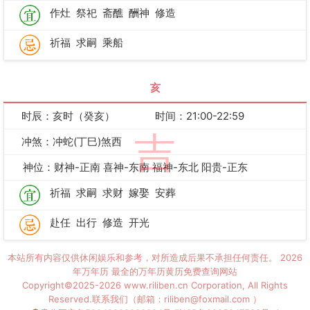
作灶
祭祀
斋醮
酬神
修造
祈福
求嗣
乘船
亥
时辰：亥时（癸亥）
时间：21:00-22:59
吉
冲煞：冲蛇(丁巳)煞西
神位：财神-正南 喜神-东南 福神-东北 阳贵-正东
祈福
求嗣
求财
嫁娶
安葬
赴任
出行
修造
开光
本站所有内容仅供休闲娱乐和参考，对所造成后果不承担任何责任。
2026
年万年历
最全的万年历黄历免费查询网站
Copyright©2025-2026 www.riliben.cn Corporation, All Rights
Reserved.联系我们（邮箱：riliben@foxmail.com ）