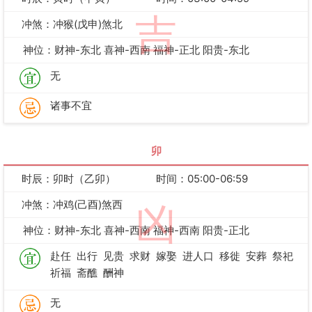
吉
冲煞：冲猴(戊申)煞北
神位：财神-东北 喜神-西南 福神-正北 阳贵-东北
无
诸事不宜
卯
时辰：卯时（乙卯）
时间：05:00-06:59
冲煞：冲鸡(己酉)煞西
凶
神位：财神-东北 喜神-西南 福神-西南 阳贵-正北
赴任
出行
见贵
求财
嫁娶
进人口
移徙
安葬
祭祀
祈福
斋醮
酬神
无