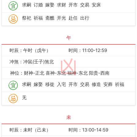
求嗣
订婚
嫁娶
求财
开市
交易
安床
祭祀
祈福
斋醮
开光
赴任
出行
午
时辰：午时（戊午）
时间：11:00-12:59
凶
冲煞：冲鼠(壬子)煞北
神位：财神-正北 喜神-东北 福神-东北 阳贵-西南
求嗣
嫁娶
移徙
入宅
开市
交易
修造
安葬
祈福
无
未
时辰：未时（己未）
时间：13:00-14:59