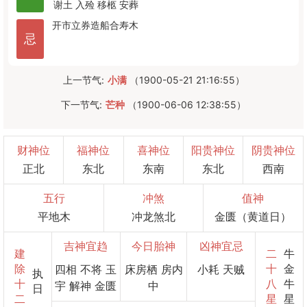
谢土
入殓
移柩
安葬
开市
立券
造船
合寿木
忌
上一节气:
小满
（1900-05-21 21:16:55）
下一节气:
芒种
（1900-06-06 12:38:55）
财神位
福神位
喜神位
阳贵神位
阴贵神位
正北
东北
东南
东北
西南
五行
冲煞
值神
平地木
冲龙煞北
金匮（黄道日）
吉神宜趋
今日胎神
凶神宜忌
建
二
牛
除
十
金
四相 不将 玉
床房栖 房内
小耗 天贼
执
十
八
牛
宇 解神 金匮
中
日
二
星
星