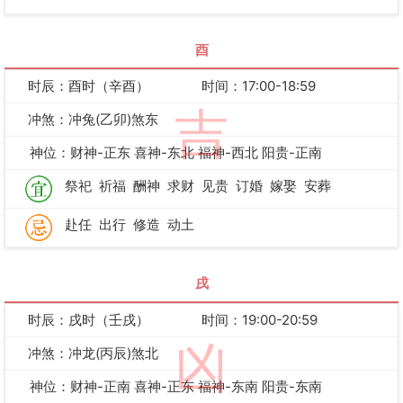
酉
时辰：酉时（辛酉）
时间：17:00-18:59
吉
冲煞：冲兔(乙卯)煞东
神位：财神-正东 喜神-东北 福神-西北 阳贵-正南
祭祀
祈福
酬神
求财
见贵
订婚
嫁娶
安葬
赴任
出行
修造
动土
戌
时辰：戌时（壬戌）
时间：19:00-20:59
凶
冲煞：冲龙(丙辰)煞北
神位：财神-正南 喜神-正东 福神-东南 阳贵-东南