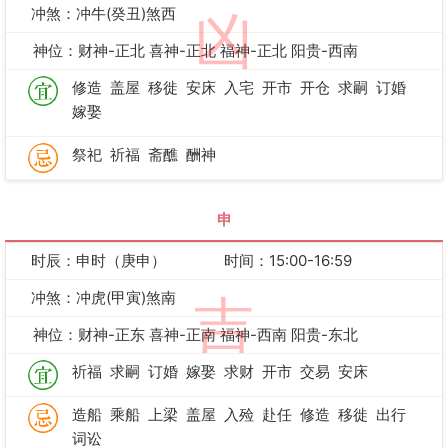
冲煞：冲牛(癸丑)煞西
凶
神位：财神-正北 喜神-正北 福神-正北 阳贵-西南
修造
盖屋
移徙
安床
入宅
开市
开仓
求嗣
订婚
嫁娶
祭祀
祈福
斋醮
酬神
申
时辰：申时（庚申）
时间：15:00-16:59
冲煞：冲虎(甲寅)煞南
吉
神位：财神-正东 喜神-正南 福神-西南 阳贵-东北
祈福
求嗣
订婚
嫁娶
求财
开市
交易
安床
造船
乘船
上梁
盖屋
入殓
赴任
修造
移徙
出行
词讼