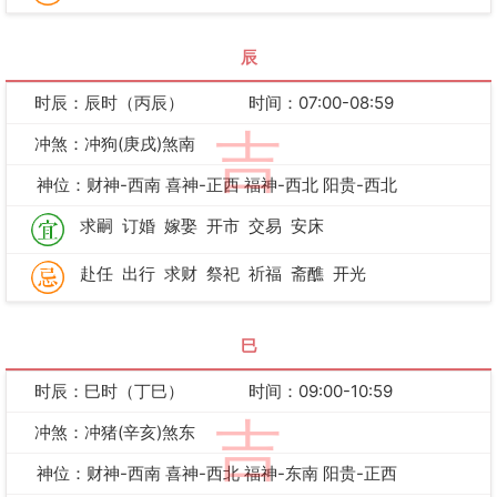
辰
时辰：辰时（丙辰）
时间：07:00-08:59
吉
冲煞：冲狗(庚戌)煞南
神位：财神-西南 喜神-正西 福神-西北 阳贵-西北
求嗣
订婚
嫁娶
开市
交易
安床
赴任
出行
求财
祭祀
祈福
斋醮
开光
巳
时辰：巳时（丁巳）
时间：09:00-10:59
吉
冲煞：冲猪(辛亥)煞东
神位：财神-西南 喜神-西北 福神-东南 阳贵-正西