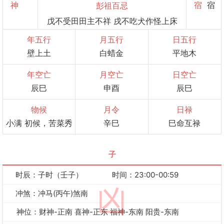
神
宿
宿
彭祖百忌
戊不受田田主不祥 戌不吃犬作怪上床
年五行
月五行
日五行
壁上土
白蜡金
平地木
年空亡
月空亡
日空亡
辰巳
申酉
辰巳
物候
月令
日禄
小满 初候，苦菜秀
辛巳
巳命互禄
子
时辰：子时（壬子）
时间：23:00-00:59
凶
冲煞：冲马(丙午)煞南
神位：财神-正南 喜神-正东 福神-东南 阳贵-东南