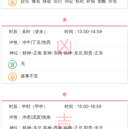
赴任
修造
移徙
出行
词讼
祭祀
祈福
斋醮
开光
未
时辰：未时（癸未）
时间：13:00-14:59
凶
冲煞：冲牛(丁丑)煞西
神位：财神-正南 喜神-东南 福神-东北 阳贵-正东
无
诸事不宜
申
时辰：申时（甲申）
时间：15:00-16:59
吉
冲煞：冲虎(戊寅)煞南
神位：财神-东北 喜神-西南 福神-正北 阳贵-东北