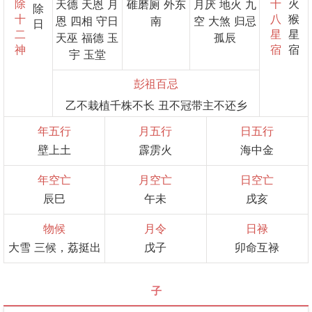
除
十
火
天德 天恩 月
碓磨厕 外东
月厌 地火 九
除
十
八
猴
恩 四相 守日
南
空 大煞 归忌
日
二
星
星
天巫 福德 玉
孤辰
神
宿
宿
宇 玉堂
彭祖百忌
乙不栽植千株不长 丑不冠带主不还乡
年五行
月五行
日五行
壁上土
霹雳火
海中金
年空亡
月空亡
日空亡
辰巳
午未
戌亥
物候
月令
日禄
大雪 三候，荔挺出
戊子
卯命互禄
子