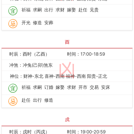
祈福
求嗣
出行
求财
嫁娶
赴任
见贵
开光
修造
安葬
酉
时辰：酉时（乙酉）
时间：17:00-18:59
凶
冲煞：冲兔(己卯)煞东
神位：财神-东北 喜神-西南 福神-西南 阳贵-正北
祈福
求嗣
订婚
嫁娶
求财
开市
交易
安床
赴任
出行
修造
戌
时辰：戌时（丙戌）
时间：19:00-20:59