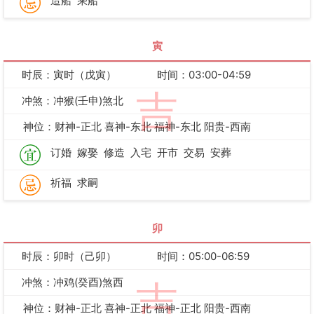
造船
乘船
寅
时辰：寅时（戊寅）
时间：03:00-04:59
吉
冲煞：冲猴(壬申)煞北
神位：财神-正北 喜神-东北 福神-东北 阳贵-西南
订婚
嫁娶
修造
入宅
开市
交易
安葬
祈福
求嗣
卯
时辰：卯时（己卯）
时间：05:00-06:59
冲煞：冲鸡(癸酉)煞西
吉
神位：财神-正北 喜神-正北 福神-正北 阳贵-西南