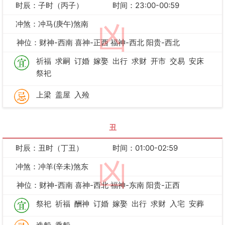
时辰：子时（丙子）
时间：23:00-00:59
冲煞：冲马(庚午)煞南
凶
神位：财神-西南 喜神-正西 福神-西北 阳贵-西北
祈福
求嗣
订婚
嫁娶
出行
求财
开市
交易
安床
祭祀
上梁
盖屋
入殓
丑
时辰：丑时（丁丑）
时间：01:00-02:59
凶
冲煞：冲羊(辛未)煞东
神位：财神-西南 喜神-西北 福神-东南 阳贵-正西
祭祀
祈福
酬神
订婚
嫁娶
出行
求财
入宅
安葬