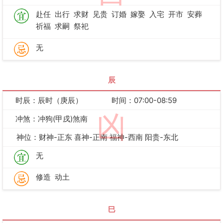
赴任
出行
求财
见贵
订婚
嫁娶
入宅
开市
安葬
祈福
求嗣
祭祀
无
辰
时辰：辰时（庚辰）
时间：07:00-08:59
凶
冲煞：冲狗(甲戌)煞南
神位：财神-正东 喜神-正南 福神-西南 阳贵-东北
无
修造
动土
巳