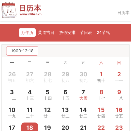
日历本
万年历
黄道吉日
放假安排
节日表
24节气
1900-12-18
一
二
三
四
五
六
日
26
27
28
29
30
1
2
初五
初六
初七
初八
初九
初十
十一
3
4
5
6
7
8
9
十二
十三
十四
十五
大雪
十七
十八
10
11
12
13
14
15
16
十九
二十
廿一
廿二
廿三
廿四
廿五
17
18
19
20
21
22
23