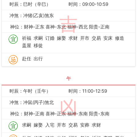
时辰：巳时（辛巳）
时间：09:00-10:59
冲煞：冲猪(乙亥)煞东
吉
神位：财神-正东 喜神-东北 福神-西北 阳贵-正南
祈福
求嗣
订婚
嫁娶
求财
开市
交易
安床
修造
盖屋
移徙
赴任
出行
午
时辰：午时（壬午）
时间：11:00-12:59
凶
冲煞：冲鼠(丙子)煞北
神位：财神-正南 喜神-正东 福神-东南 阳贵-东南
求嗣
嫁娶
入宅
开市
交易
安葬
求财