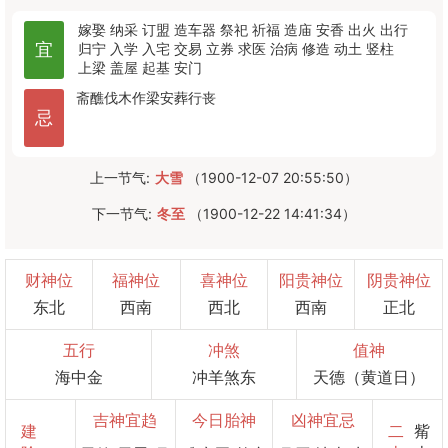
嫁娶
纳采
订盟
造车器
祭祀
祈福
造庙
安香
出火
出行
宜
归宁
入学
入宅
交易
立券
求医
治病
修造
动土
竖柱
上梁
盖屋
起基
安门
斋醮
伐木
作梁
安葬
行丧
忌
上一节气:
大雪
（1900-12-07 20:55:50）
下一节气:
冬至
（1900-12-22 14:41:34）
财神位
福神位
喜神位
阳贵神位
阴贵神位
东北
西南
西北
西南
正北
五行
冲煞
值神
海中金
冲羊煞东
天德（黄道日）
吉神宜趋
今日胎神
凶神宜忌
建
二
觜