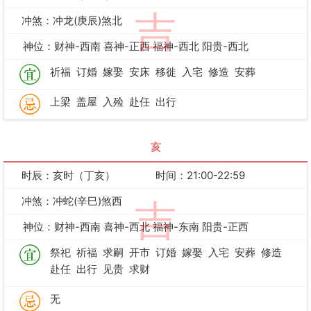
吉
冲煞：冲龙(庚辰)煞北
神位：财神-西南 喜神-正西 福神-西北 阳贵-西北
祈福
订婚
嫁娶
安床
移徙
入宅
修造
安葬
上梁
盖屋
入殓
赴任
出行
亥
时辰：亥时（丁亥）
时间：21:00-22:59
冲煞：冲蛇(辛巳)煞西
吉
神位：财神-西南 喜神-西北 福神-东南 阳贵-正西
祭祀
祈福
求嗣
开市
订婚
嫁娶
入宅
安葬
修造
赴任
出行
见贵
求财
无