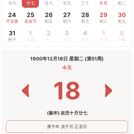
廿六
廿七
廿八
廿九
三十
冬至
初二
24
25
26
27
28
29
30
平安夜
圣诞节
初五
初六
初七
初八
初九
31
1
2
3
4
5
6
初十
元旦
十二
十三
十四
十五
小寒
1900年12月18日 星期二 (第51周)
今天
18
(鼠年) 农历十月廿七
庚子年 戊子月 乙丑日