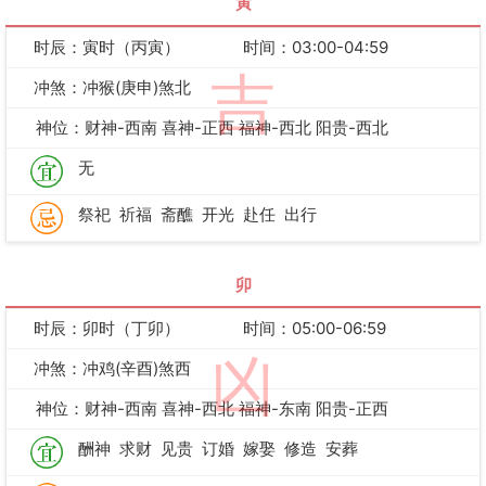
寅
时辰：寅时（丙寅）
时间：03:00-04:59
吉
冲煞：冲猴(庚申)煞北
神位：财神-西南 喜神-正西 福神-西北 阳贵-西北
无
祭祀
祈福
斋醮
开光
赴任
出行
卯
时辰：卯时（丁卯）
时间：05:00-06:59
凶
冲煞：冲鸡(辛酉)煞西
神位：财神-西南 喜神-西北 福神-东南 阳贵-正西
酬神
求财
见贵
订婚
嫁娶
修造
安葬