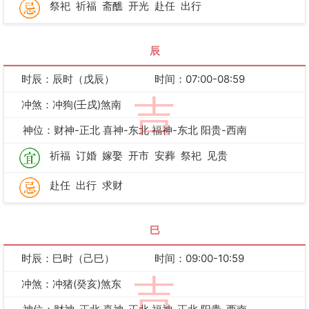
祭祀
祈福
斋醮
开光
赴任
出行
辰
时辰：辰时（戊辰）
时间：07:00-08:59
吉
冲煞：冲狗(壬戌)煞南
神位：财神-正北 喜神-东北 福神-东北 阳贵-西南
祈福
订婚
嫁娶
开市
安葬
祭祀
见贵
赴任
出行
求财
巳
时辰：巳时（己巳）
时间：09:00-10:59
吉
冲煞：冲猪(癸亥)煞东