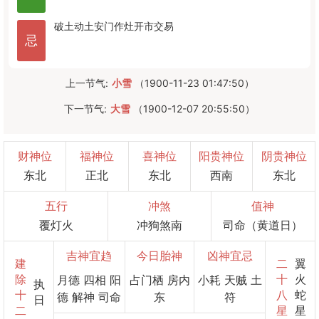
破土
动土
安门
作灶
开市
交易
忌
上一节气:
小雪
（1900-11-23 01:47:50）
下一节气:
大雪
（1900-12-07 20:55:50）
财神位
福神位
喜神位
阳贵神位
阴贵神位
东北
正北
东北
西南
东北
五行
冲煞
值神
覆灯火
冲狗煞南
司命（黄道日）
吉神宜趋
今日胎神
凶神宜忌
建
二
翼
除
十
火
月德 四相 阳
占门栖 房内
小耗 天贼 土
执
十
八
蛇
德 解神 司命
东
符
日
二
星
星