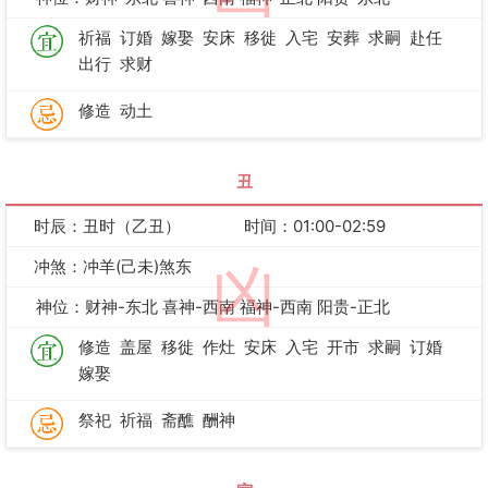
祈福
订婚
嫁娶
安床
移徙
入宅
安葬
求嗣
赴任
出行
求财
修造
动土
丑
时辰：丑时（乙丑）
时间：01:00-02:59
冲煞：冲羊(己未)煞东
凶
神位：财神-东北 喜神-西南 福神-西南 阳贵-正北
修造
盖屋
移徙
作灶
安床
入宅
开市
求嗣
订婚
嫁娶
祭祀
祈福
斋醮
酬神