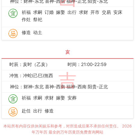
神位：财神-东北 喜神-西南 福神-正北 阳贵-东北
祈福
求嗣
订婚
嫁娶
出行
求财
开市
交易
安床
作灶
祭祀
修造
动土
亥
时辰：亥时（乙亥）
时间：21:00-22:59
吉
冲煞：冲蛇(己巳)煞西
神位：财神-东北 喜神-西南 福神-西南 阳贵-正北
祈福
求嗣
求财
嫁娶
安葬
赴任
出行
修造
本站所有内容仅供休闲娱乐和参考，对所造成后果不承担任何责任。
2026
年万年历
最全的万年历黄历免费查询网站