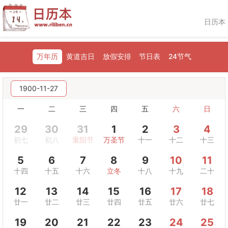
日历本
万年历
黄道吉日
放假安排
节日表
24节气
1900-11-27
一
二
三
四
五
六
日
29
30
31
1
2
3
4
初七
初八
重阳节
万圣节
十一
十二
十三
5
6
7
8
9
10
11
十四
十五
十六
立冬
十八
十九
二十
12
13
14
15
16
17
18
廿一
廿二
廿三
廿四
廿五
廿六
廿七
19
20
21
22
23
24
25