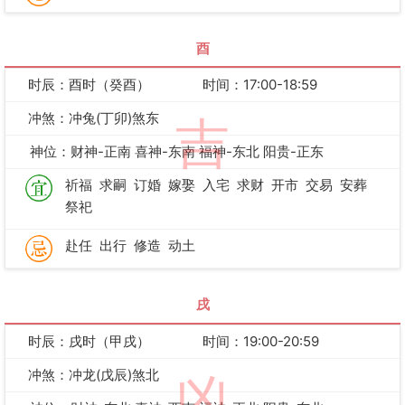
酉
时辰：酉时（癸酉）
时间：17:00-18:59
冲煞：冲兔(丁卯)煞东
吉
神位：财神-正南 喜神-东南 福神-东北 阳贵-正东
祈福
求嗣
订婚
嫁娶
入宅
求财
开市
交易
安葬
祭祀
赴任
出行
修造
动土
戌
时辰：戌时（甲戌）
时间：19:00-20:59
冲煞：冲龙(戊辰)煞北
凶