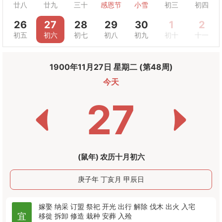
廿八
廿九
三十
感恩节
小雪
初三
初四
26
27
28
29
30
1
2
初五
初六
初七
初八
初九
初十
十一
1900年11月27日 星期二 (第48周)
今天
27
(鼠年) 农历十月初六
庚子年 丁亥月 甲辰日
嫁娶
纳采
订盟
祭祀
开光
出行
解除
伐木
出火
入宅
宜
移徙
拆卸
修造
栽种
安葬
入殓