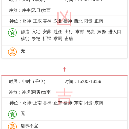
冲煞：冲牛(乙丑)煞西
凶
神位：财神-正东 喜神-东北 福神-西北 阳贵-正南
修造
入宅
安葬
赴任
出行
求财
见贵
嫁娶
进人口
移徙
祭祀
祈福
求嗣
斋醮
无
申
时辰：申时（壬申）
时间：15:00-16:59
吉
冲煞：冲虎(丙寅)煞南
神位：财神-正南 喜神-正东 福神-东南 阳贵-东南
无
诸事不宜