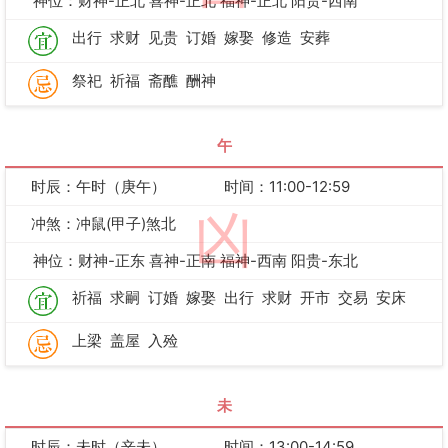
神位：财神-正北 喜神-正北 福神-正北 阳贵-西南
出行
求财
见贵
订婚
嫁娶
修造
安葬
祭祀
祈福
斋醮
酬神
午
时辰：午时（庚午）
时间：11:00-12:59
凶
冲煞：冲鼠(甲子)煞北
神位：财神-正东 喜神-正南 福神-西南 阳贵-东北
祈福
求嗣
订婚
嫁娶
出行
求财
开市
交易
安床
上梁
盖屋
入殓
未
时辰：未时（辛未）
时间：13:00-14:59