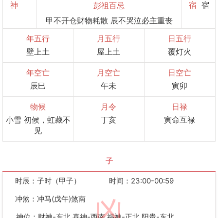
神
宿
宿
彭祖百忌
甲不开仓财物耗散 辰不哭泣必主重丧
年五行
月五行
日五行
壁上土
屋上土
覆灯火
年空亡
月空亡
日空亡
辰巳
午未
寅卯
物候
月令
日禄
小雪 初候，虹藏不
丁亥
寅命互禄
见
子
时辰：子时（甲子）
时间：23:00-00:59
冲煞：冲马(戊午)煞南
凶
神位：财神-东北 喜神-西南 福神-正北 阳贵-东北