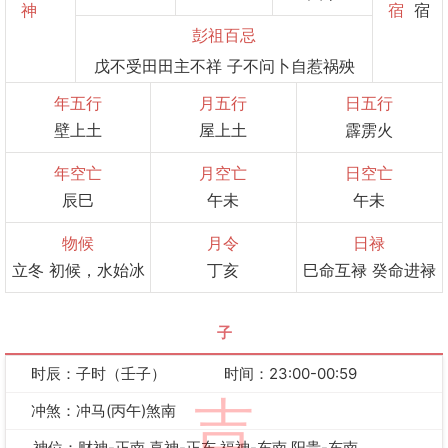
神
宿
宿
彭祖百忌
戊不受田田主不祥 子不问卜自惹祸殃
年五行
月五行
日五行
壁上土
屋上土
霹雳火
年空亡
月空亡
日空亡
辰巳
午未
午未
物候
月令
日禄
立冬 初候，水始冰
丁亥
巳命互禄 癸命进禄
子
时辰：子时（壬子）
时间：23:00-00:59
吉
冲煞：冲马(丙午)煞南
神位：财神-正南 喜神-正东 福神-东南 阳贵-东南