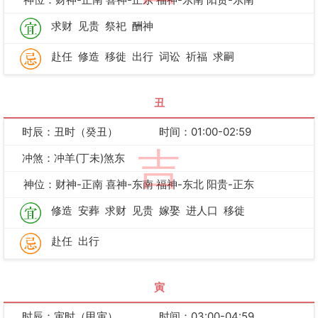
求财
见贵
祭祀
酬神
赴任
修造
移徙
出行
词讼
祈福
求嗣
丑
时辰：丑时（癸丑）
时间：01:00-02:59
吉
冲煞：冲羊(丁未)煞东
神位：财神-正南 喜神-东南 福神-东北 阳贵-正东
修造
安葬
求财
见贵
嫁娶
进人口
移徙
赴任
出行
寅
时辰：寅时（甲寅）
时间：03:00-04:59