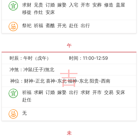
求财
见贵
订婚
嫁娶
入宅
开市
安葬
修造
盖屋
移徙
作灶
安床
祭祀
祈福
斋醮
开光
赴任
出行
午
时辰：午时（戊午）
时间：11:00-12:59
冲煞：冲鼠(壬子)煞北
吉
神位：财神-正北 喜神-东北 福神-东北 阳贵-西南
祈福
求嗣
订婚
嫁娶
出行
求财
开市
交易
安床
赴任
无
未