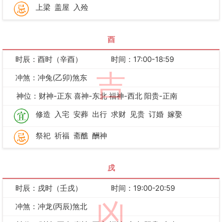
上梁
盖屋
入殓
酉
时辰：酉时（辛酉）
时间：17:00-18:59
吉
冲煞：冲兔(乙卯)煞东
神位：财神-正东 喜神-东北 福神-西北 阳贵-正南
修造
入宅
安葬
出行
求财
见贵
订婚
嫁娶
祭祀
祈福
斋醮
酬神
戌
时辰：戌时（壬戌）
时间：19:00-20:59
凶
冲煞：冲龙(丙辰)煞北