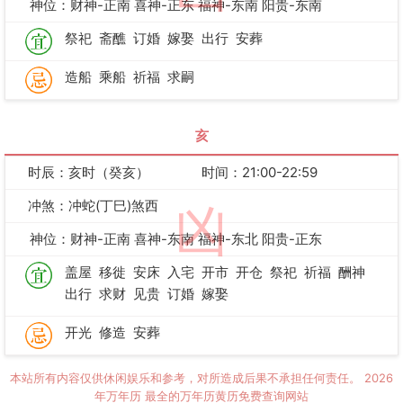
神位：财神-正南 喜神-正东 福神-东南 阳贵-东南
祭祀
斋醮
订婚
嫁娶
出行
安葬
造船
乘船
祈福
求嗣
亥
时辰：亥时（癸亥）
时间：21:00-22:59
冲煞：冲蛇(丁巳)煞西
凶
神位：财神-正南 喜神-东南 福神-东北 阳贵-正东
盖屋
移徙
安床
入宅
开市
开仓
祭祀
祈福
酬神
出行
求财
见贵
订婚
嫁娶
开光
修造
安葬
本站所有内容仅供休闲娱乐和参考，对所造成后果不承担任何责任。
2026
年万年历
最全的万年历黄历免费查询网站