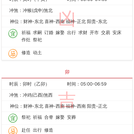
冲煞：冲猴(戊申)煞北
凶
神位：财神-东北 喜神-西南 福神-正北 阳贵-东北
祈福
求嗣
订婚
嫁娶
出行
求财
开市
交易
安床
作灶
祭祀
修造
动土
卯
时辰：卯时（乙卯）
时间：05:00-06:59
吉
冲煞：冲鸡(己酉)煞西
神位：财神-东北 喜神-西南 福神-西南 阳贵-正北
祭祀
祈福
合脊
嫁娶
安葬
赴任
出行
修造