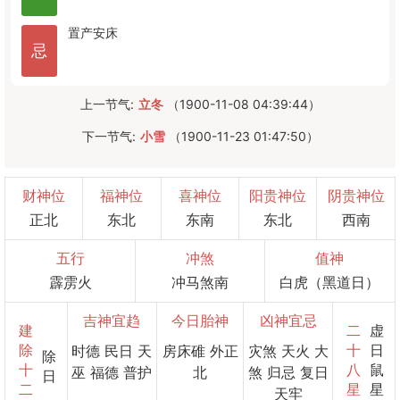
置产
安床
忌
上一节气:
立冬
（1900-11-08 04:39:44）
下一节气:
小雪
（1900-11-23 01:47:50）
财神位
福神位
喜神位
阳贵神位
阴贵神位
正北
东北
东南
东北
西南
五行
冲煞
值神
霹雳火
冲马煞南
白虎（黑道日）
吉神宜趋
今日胎神
凶神宜忌
建
二
虚
除
十
日
时德 民日 天
房床碓 外正
灾煞 天火 大
除
十
八
鼠
巫 福德 普护
北
煞 归忌 复日
日
二
星
星
天牢