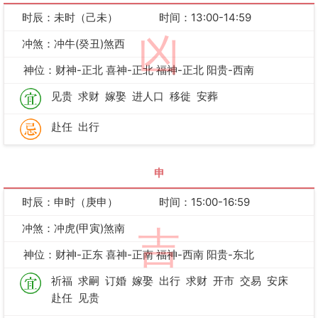
时辰：未时（己未）
时间：13:00-14:59
凶
冲煞：冲牛(癸丑)煞西
神位：财神-正北 喜神-正北 福神-正北 阳贵-西南
见贵
求财
嫁娶
进人口
移徙
安葬
赴任
出行
申
时辰：申时（庚申）
时间：15:00-16:59
冲煞：冲虎(甲寅)煞南
吉
神位：财神-正东 喜神-正南 福神-西南 阳贵-东北
祈福
求嗣
订婚
嫁娶
出行
求财
开市
交易
安床
赴任
见贵