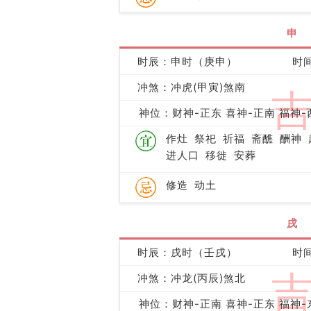
申
时辰：申时（庚申）
时间
冲煞：冲虎(甲寅)煞南
神位：财神-正东 喜神-正南 福神-
作灶
祭祀
祈福
斋醮
酬神
进人口
移徙
安葬
修造
动土
戌
时辰：戌时（壬戌）
时间
冲煞：冲龙(丙辰)煞北
神位：财神-正南 喜神-正东 福神-