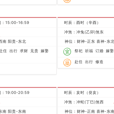
：15:00-16:59
时辰：酉时（辛酉）
冲煞：冲兔(乙卯)煞东
吉
西南 阳贵-东北
神位：财神-正东 喜神-东北
赴任
出行
求财
见贵
嫁娶
祭祀
祈福
订婚
嫁娶
赴任
出行
修造
：19:00-20:59
时辰：亥时（癸亥）
吉
冲煞：冲蛇(丁巳)煞西
东南 阳贵-东南
神位：财神-正南 喜神-东南