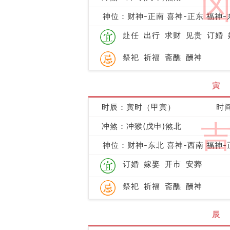
神位：财神-正南 喜神-正东 福神-
赴任
出行
求财
见贵
订婚
祭祀
祈福
斋醮
酬神
寅
时辰：寅时（甲寅）
时间
冲煞：冲猴(戊申)煞北
神位：财神-东北 喜神-西南 福神-
订婚
嫁娶
开市
安葬
祭祀
祈福
斋醮
酬神
辰