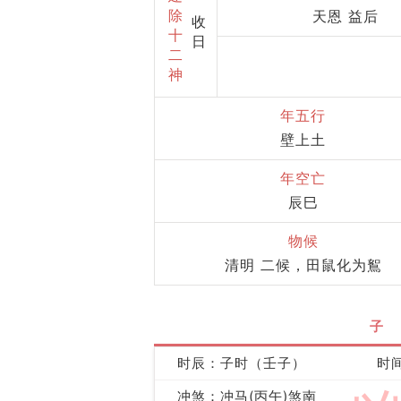
除
天恩 益后
收
十
日
二
神
年五行
壁上土
年空亡
辰巳
物候
清明 二候，田鼠化为鴽
子
时辰：子时（壬子）
时间
冲煞：冲马(丙午)煞南