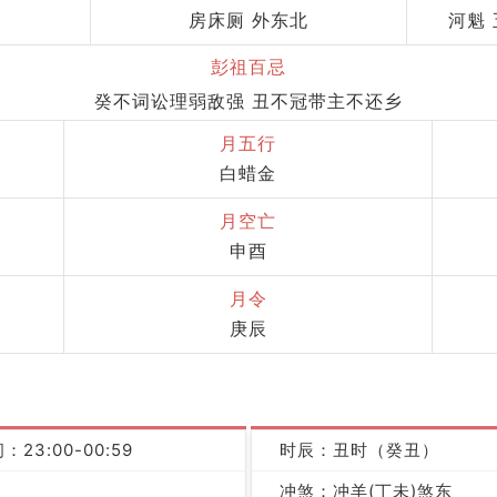
房床厕 外东北
河魁 
彭祖百忌
癸不词讼理弱敌强 丑不冠带主不还乡
月五行
白蜡金
月空亡
申酉
月令
庚辰
：23:00-00:59
时辰：丑时（癸丑）
冲煞：冲羊(丁未)煞东