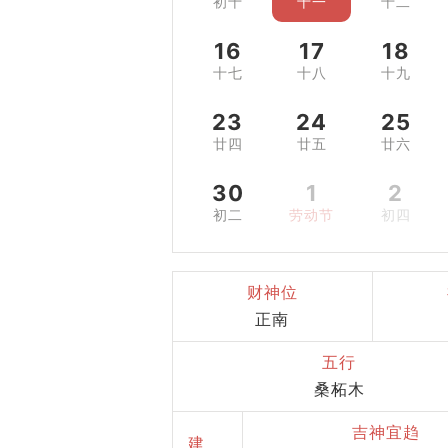
初十
十一
十二
16
17
18
十七
十八
十九
23
24
25
廿四
廿五
廿六
30
1
2
初二
劳动节
初四
财神位
正南
五行
桑柘木
吉神宜趋
建