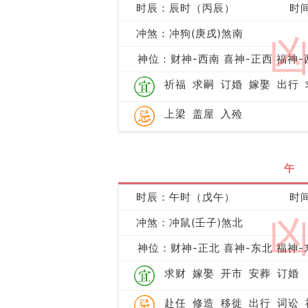
时辰：辰时（丙辰）
时间
冲煞：冲狗(庚戌)煞南
神位：财神-西南 喜神-正西 福神-
祈福
求嗣
订婚
嫁娶
出行
上梁
盖屋
入殓
午
时辰：午时（戊午）
时间
冲煞：冲鼠(壬子)煞北
神位：财神-正北 喜神-东北 福神-
求财
嫁娶
开市
安葬
订婚
赴任
修造
移徙
出行
词讼