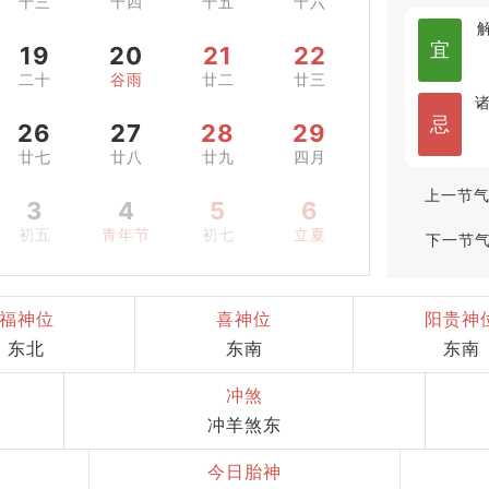
十三
十四
十五
十六
宜
19
20
21
22
二十
谷雨
廿二
廿三
忌
26
27
28
29
廿七
廿八
廿九
四月
上一节气
3
4
5
6
初五
青年节
初七
立夏
下一节气
福神位
喜神位
阳贵神
东北
东南
东南
冲煞
冲羊煞东
今日胎神