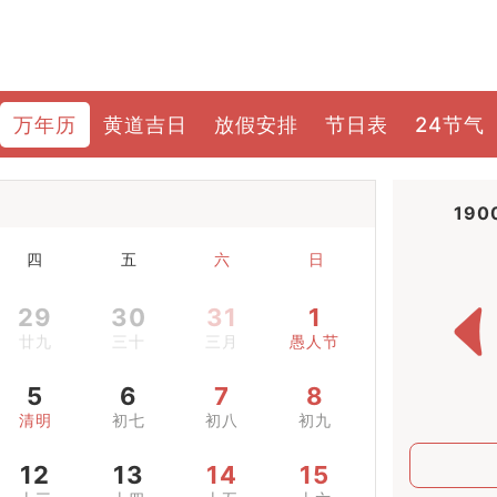
万年历
黄道吉日
放假安排
节日表
24节气
190
四
五
六
日
29
30
31
1
廿九
三十
三月
愚人节
5
6
7
8
清明
初七
初八
初九
12
13
14
15