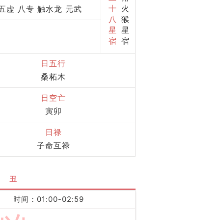
十
火
五虚 八专 触水龙 元武
八
猴
星
星
宿
宿
日五行
桑柘木
日空亡
寅卯
日禄
子命互禄
丑
时间：01:00-02:59