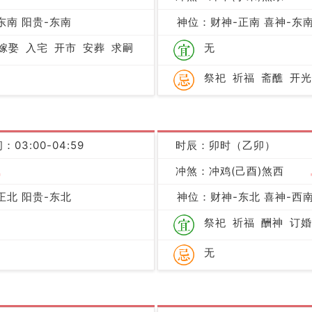
凶
东南 阳贵-东南
神位：财神-正南 喜神-东南
嫁娶
入宅
开市
安葬
求嗣
无
祭祀
祈福
斋醮
开光
：03:00-04:59
时辰：卯时（乙卯）
吉
冲煞：冲鸡(己酉)煞西
正北 阳贵-东北
神位：财神-东北 喜神-西南
祭祀
祈福
酬神
订婚
无