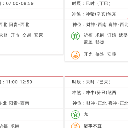
：07:00-08:59
时辰：巳时（丁巳）
冲煞：冲猪(辛亥)煞东
凶
西北 阳贵-西北
神位：财神-西南 喜神-西北
求财
开市
交易
安床
祈福
求嗣
订婚
嫁娶
盖屋
移徙
开光
修造
安葬
：11:00-12:59
时辰：未时（己未）
凶
冲煞：冲牛(癸丑)煞西
东北 阳贵-西南
神位：财神-正北 喜神-正北
无
祈福
求嗣
诸事不宜