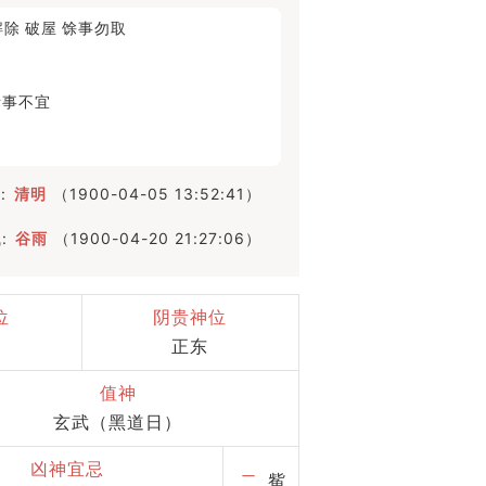
解除
破屋
馀事勿取
诸事不宜
:
清明
（1900-04-05 13:52:41）
:
谷雨
（1900-04-20 21:27:06）
位
阴贵神位
正东
值神
玄武（黑道日）
凶神宜忌
二
觜