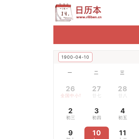
1900-04-10
一
二
三
26
27
28
全国中小学生安全教育日
廿七
廿八
2
3
4
初三
初四
初五
9
10
11