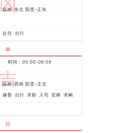
凶
 福神-东北 阳贵-正东
赴任
出行
卯
时间：05:00-06:59
吉
 福神-西南 阳贵-正北
嫁娶
出行
求财
入宅
安葬
求嗣
巳