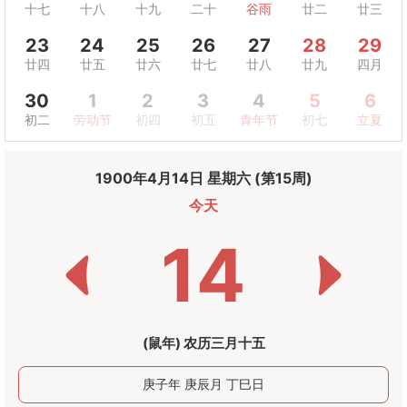
十七
十八
十九
二十
谷雨
廿二
廿三
23
24
25
26
27
28
29
廿四
廿五
廿六
廿七
廿八
廿九
四月
30
1
2
3
4
5
6
初二
劳动节
初四
初五
青年节
初七
立夏
1900年4月14日 星期六 (第15周)
今天
14
(鼠年) 农历三月十五
庚子年 庚辰月 丁巳日