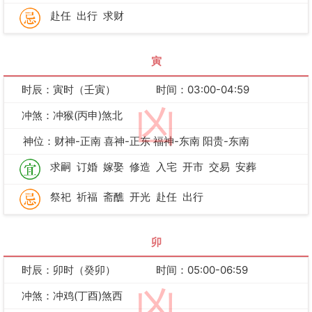
赴任
出行
求财
寅
时辰：寅时（壬寅）
时间：03:00-04:59
凶
冲煞：冲猴(丙申)煞北
神位：财神-正南 喜神-正东 福神-东南 阳贵-东南
求嗣
订婚
嫁娶
修造
入宅
开市
交易
安葬
祭祀
祈福
斋醮
开光
赴任
出行
卯
时辰：卯时（癸卯）
时间：05:00-06:59
凶
冲煞：冲鸡(丁酉)煞西