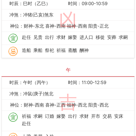
时辰：巳时（乙巳）
时间：09:00-10:59
凶
冲煞：冲猪(己亥)煞东
神位：财神-东北 喜神-西南 福神-西南 阳贵-正北
赴任
见贵
出行
求财
嫁娶
进人口
移徙
安葬
求嗣
造船
乘船
祭祀
祈福
斋醮
酬神
午
时辰：午时（丙午）
时间：11:00-12:59
冲煞：冲鼠(庚子)煞北
吉
神位：财神-西南 喜神-正西 福神-西北 阳贵-西北
祈福
求嗣
订婚
嫁娶
出行
求财
开市
交易
安床
赴任