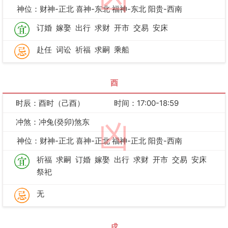
神位：财神-正北 喜神-东北 福神-东北 阳贵-西南
订婚
嫁娶
出行
求财
开市
交易
安床
赴任
词讼
祈福
求嗣
乘船
酉
时辰：酉时（己酉）
时间：17:00-18:59
冲煞：冲兔(癸卯)煞东
凶
神位：财神-正北 喜神-正北 福神-正北 阳贵-西南
祈福
求嗣
订婚
嫁娶
出行
求财
开市
交易
安床
祭祀
无
戌