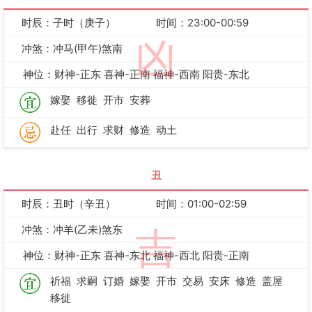
时辰：子时（庚子）
时间：23:00-00:59
凶
冲煞：冲马(甲午)煞南
神位：财神-正东 喜神-正南 福神-西南 阳贵-东北
嫁娶
移徙
开市
安葬
赴任
出行
求财
修造
动土
丑
时辰：丑时（辛丑）
时间：01:00-02:59
冲煞：冲羊(乙未)煞东
吉
神位：财神-正东 喜神-东北 福神-西北 阳贵-正南
祈福
求嗣
订婚
嫁娶
开市
交易
安床
修造
盖屋
移徙