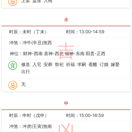
上梁
盖屋
入殓
未
时辰：未时（丁未）
时间：13:00-14:59
冲煞：冲牛(辛丑)煞西
吉
神位：财神-西南 喜神-西北 福神-东南 阳贵-正西
修造
入宅
安葬
祭祀
祈福
求嗣
斋醮
订婚
嫁娶
出行
无
申
时辰：申时（戊申）
时间：15:00-16:59
凶
冲煞：冲虎(壬寅)煞南