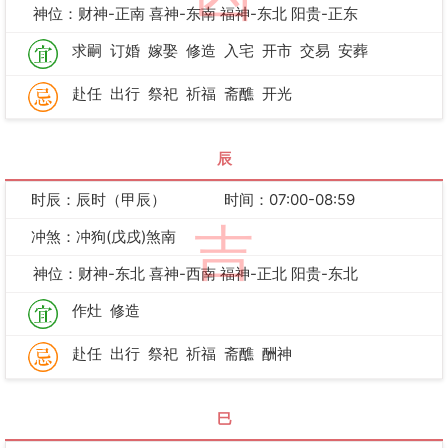
神位：财神-正南 喜神-东南 福神-东北 阳贵-正东
求嗣
订婚
嫁娶
修造
入宅
开市
交易
安葬
赴任
出行
祭祀
祈福
斋醮
开光
辰
时辰：辰时（甲辰）
时间：07:00-08:59
吉
冲煞：冲狗(戊戌)煞南
神位：财神-东北 喜神-西南 福神-正北 阳贵-东北
作灶
修造
赴任
出行
祭祀
祈福
斋醮
酬神
巳