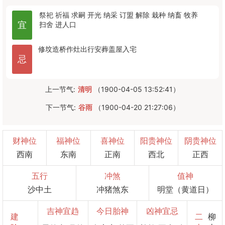
祭祀
祈福
求嗣
开光
纳采
订盟
解除
栽种
纳畜
牧养
宜
扫舍
进人口
修坟
造桥
作灶
出行
安葬
盖屋
入宅
忌
上一节气:
清明
（1900-04-05 13:52:41）
下一节气:
谷雨
（1900-04-20 21:27:06）
财神位
福神位
喜神位
阳贵神位
阴贵神位
西南
东南
正南
西北
正西
五行
冲煞
值神
沙中土
冲猪煞东
明堂（黄道日）
吉神宜趋
今日胎神
凶神宜忌
建
二
柳