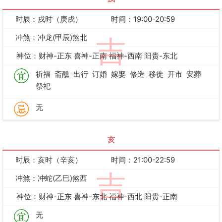
时辰：戌时（庚戌）
时间：19:00-20:59
冲煞：冲龙(甲辰)煞北
吉
神位：财神-正东 喜神-正南 福神-西南 阳贵-东北
祈福
斋醮
出行
订婚
嫁娶
修造
移徙
开市
安葬
祭祀
无
亥
时辰：亥时（辛亥）
时间：21:00-22:59
吉
冲煞：冲蛇(乙巳)煞西
神位：财神-正东 喜神-东北 福神-西北 阳贵-正南
无