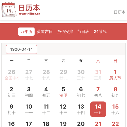
日历本
万年历
黄道吉日
放假安排
节日表
24节气
1900-04-14
一
二
三
四
五
六
日
26
27
28
29
30
31
1
全国中小学生安全教育日
廿七
廿八
廿九
三十
三月
愚人节
2
3
4
5
6
7
8
初三
初四
初五
清明
初七
初八
初九
9
10
11
12
13
14
15
初十
十一
十二
十三
十四
十五
十六
16
17
18
19
20
21
22