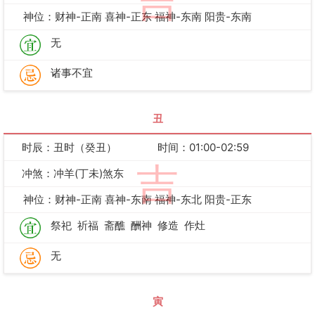
吉
神位：财神-正南 喜神-正东 福神-东南 阳贵-东南
无
诸事不宜
丑
时辰：丑时（癸丑）
时间：01:00-02:59
吉
冲煞：冲羊(丁未)煞东
神位：财神-正南 喜神-东南 福神-东北 阳贵-正东
祭祀
祈福
斋醮
酬神
修造
作灶
无
寅