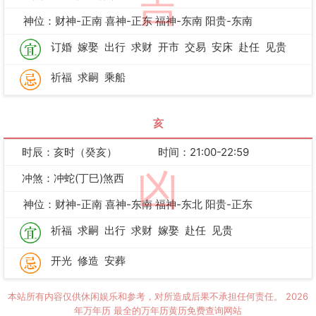
吉
神位：财神-正南 喜神-正东 福神-东南 阳贵-东南
订婚
嫁娶
出行
求财
开市
交易
安床
赴任
见贵
祈福
求嗣
乘船
亥
时辰：亥时（癸亥）
时间：21:00-22:59
凶
冲煞：冲蛇(丁巳)煞西
神位：财神-正南 喜神-东南 福神-东北 阳贵-正东
祈福
求嗣
出行
求财
嫁娶
赴任
见贵
开光
修造
安葬
本站所有内容仅供休闲娱乐和参考，对所造成后果不承担任何责任。
2026
年万年历
最全的万年历黄历免费查询网站