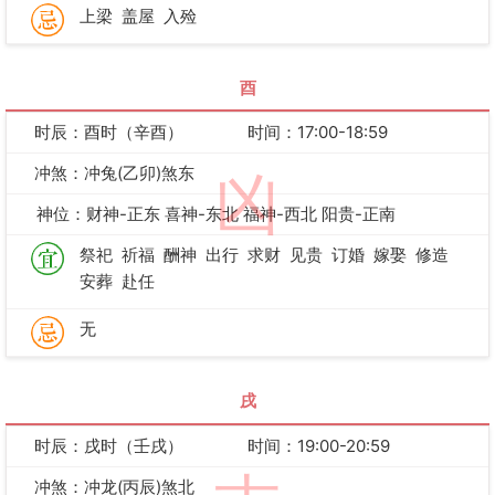
上梁
盖屋
入殓
酉
时辰：酉时（辛酉）
时间：17:00-18:59
冲煞：冲兔(乙卯)煞东
凶
神位：财神-正东 喜神-东北 福神-西北 阳贵-正南
祭祀
祈福
酬神
出行
求财
见贵
订婚
嫁娶
修造
安葬
赴任
无
戌
时辰：戌时（壬戌）
时间：19:00-20:59
冲煞：冲龙(丙辰)煞北