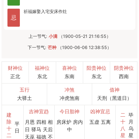
祈福
嫁娶
入宅
安床
作灶
忌
上一节气:
小满
（1900-05-21 21:16:55）
下一节气:
芒种
（1900-06-06 12:38:55）
财神位
福神位
喜神位
阳贵神位
阴贵神位
正北
东北
东南
东北
西南
五行
冲煞
值神
大驿土
冲虎煞南
天刑（黑道日）
吉神宜趋
今日胎神
凶神宜忌
建
二
毕
除
十
月
月恩 四相 相
房床炉 房内
五虚 五离
平
十
八
乌
日 驿马 天后
中
日
二
星
星
天巫 福德 不