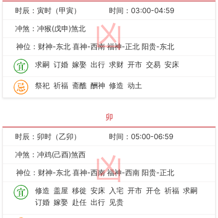
时辰：寅时（甲寅）
时间：03:00-04:59
凶
冲煞：冲猴(戊申)煞北
神位：财神-东北 喜神-西南 福神-正北 阳贵-东北
求嗣
订婚
嫁娶
出行
求财
开市
交易
安床
祭祀
祈福
斋醮
酬神
修造
动土
卯
时辰：卯时（乙卯）
时间：05:00-06:59
冲煞：冲鸡(己酉)煞西
凶
神位：财神-东北 喜神-西南 福神-西南 阳贵-正北
修造
盖屋
移徙
安床
入宅
开市
开仓
祈福
求嗣
订婚
嫁娶
赴任
出行
见贵