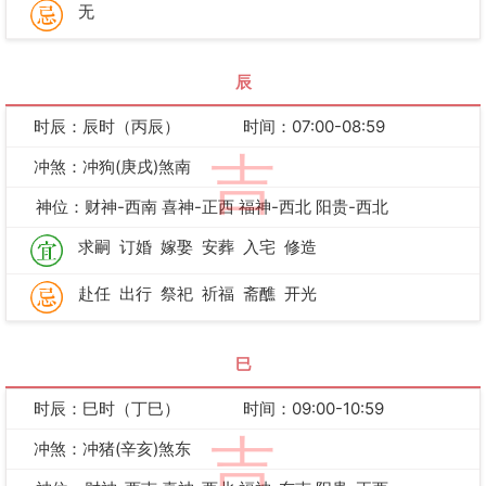
无
辰
时辰：辰时（丙辰）
时间：07:00-08:59
吉
冲煞：冲狗(庚戌)煞南
神位：财神-西南 喜神-正西 福神-西北 阳贵-西北
求嗣
订婚
嫁娶
安葬
入宅
修造
赴任
出行
祭祀
祈福
斋醮
开光
巳
时辰：巳时（丁巳）
时间：09:00-10:59
吉
冲煞：冲猪(辛亥)煞东