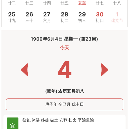
廿二
廿三
廿四
廿五
夏至
廿七
廿八
25
26
27
28
29
30
1
廿九
三十
六月
初二
初三
初四
建党节
1900年6月4日 星期一 (第23周)
今天
4
(鼠年) 农历五月初八
庚子年 辛巳月 戊申日
祭祀
沐浴
移徙
破土
安葬
扫舍
平治道涂
宜