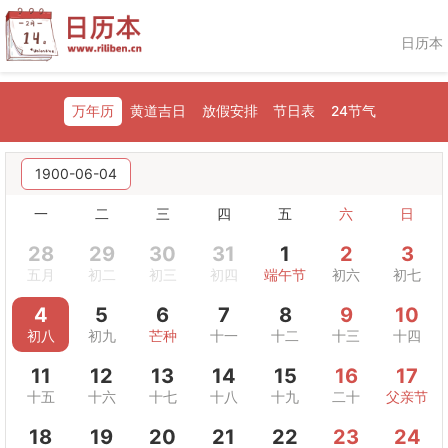
日历本
万年历
黄道吉日
放假安排
节日表
24节气
1900-06-04
一
二
三
四
五
六
日
28
29
30
31
1
2
3
五月
初二
初三
初四
端午节
初六
初七
4
5
6
7
8
9
10
初八
初九
芒种
十一
十二
十三
十四
11
12
13
14
15
16
17
十五
十六
十七
十八
十九
二十
父亲节
18
19
20
21
22
23
24