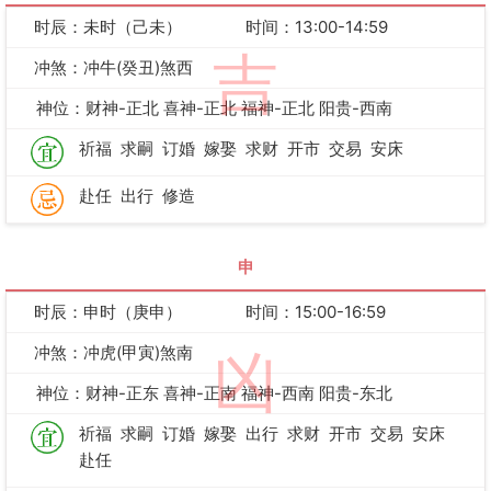
时辰：未时（己未）
时间：13:00-14:59
吉
冲煞：冲牛(癸丑)煞西
神位：财神-正北 喜神-正北 福神-正北 阳贵-西南
祈福
求嗣
订婚
嫁娶
求财
开市
交易
安床
赴任
出行
修造
申
时辰：申时（庚申）
时间：15:00-16:59
冲煞：冲虎(甲寅)煞南
凶
神位：财神-正东 喜神-正南 福神-西南 阳贵-东北
祈福
求嗣
订婚
嫁娶
出行
求财
开市
交易
安床
赴任