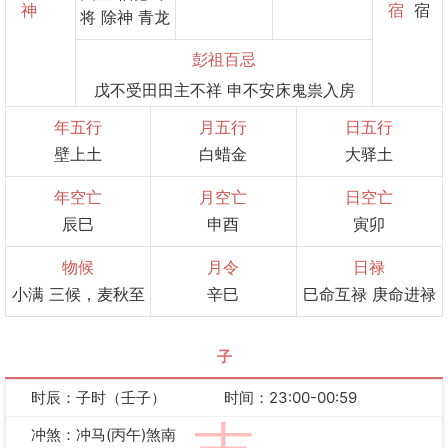
神
宿
宿
将 除神 青龙
彭祖百忌
戊不受田田主不祥 申不安床鬼祟入房
年五行
月五行
日五行
壁上土
白蜡金
大驿土
年空亡
月空亡
日空亡
辰巳
申酉
寅卯
物候
月令
日禄
小满 三候，麦秋至
辛巳
巳命互禄 庚命进禄
子
时辰：子时（壬子）
时间：23:00-00:59
冲煞：冲马(丙午)煞南