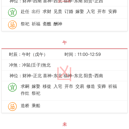
神位：财神-西南 喜神-西北 福神-东南 阳贵-正西
赴任
出行
求财
见贵
订婚
嫁娶
入宅
开市
安葬
祭祀
祈福
斋醮
酬神
午
时辰：午时（戊午）
时间：11:00-12:59
冲煞：冲鼠(壬子)煞北
凶
神位：财神-正北 喜神-东北 福神-东北 阳贵-西南
求嗣
嫁娶
移徙
入宅
开市
交易
修造
安葬
祈福
作灶
祭祀
造桥
乘船
未