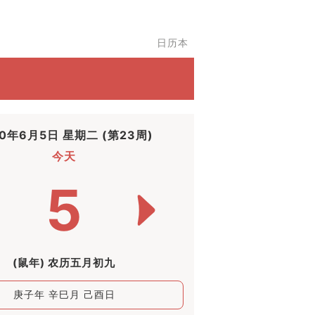
日历本
00年6月5日 星期二 (第23周)
今天
5
(鼠年) 农历五月初九
庚子年 辛巳月 己酉日