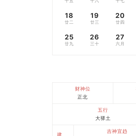
十五
十六
十七
18
19
20
廿二
廿三
廿四
25
26
27
廿九
三十
六月
财神位
正北
五行
大驿土
吉神宜趋
建