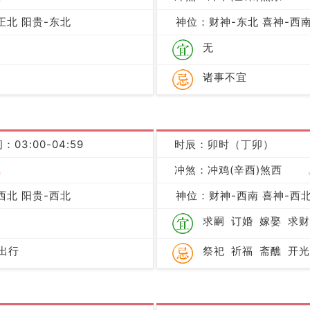
吉
正北 阳贵-东北
神位：财神-东北 喜神-西南
无
诸事不宜
：03:00-04:59
时辰：卯时（丁卯）
吉
冲煞：冲鸡(辛酉)煞西
西北 阳贵-西北
神位：财神-西南 喜神-西北
求嗣
订婚
嫁娶
求财
出行
祭祀
祈福
斋醮
开光