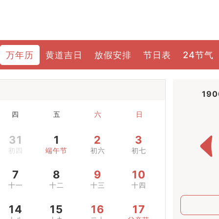
万年历
黄道吉日
放假安排
节日表
24节气
19
四
五
六
日
31
1
2
3
初四
端午节
初六
初七
7
8
9
10
十一
十二
十三
十四
14
15
16
17