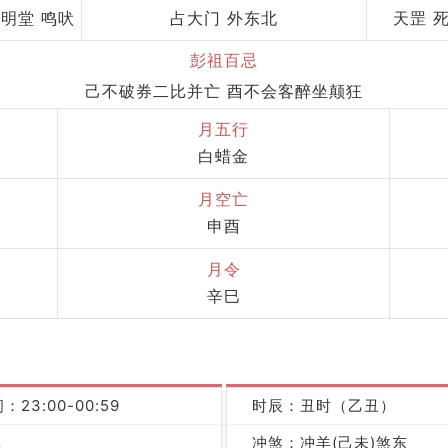
 明堂 鸣吠
占大门 外东北
天罡 
彭祖百忌
己不破券二比并亡 酉不会客醉坐颠狂
月五行
白蜡金
月空亡
申酉
月令
辛巳
：23:00-00:59
时辰：丑时（乙丑）
冲煞：冲羊(己未)煞东