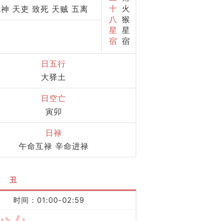
十
火
死神 天吏 致死 天贼 五离
八
猴
星
星
宿
宿
日五行
大驿土
日空亡
寅卯
日禄
午命互禄 辛命进禄
丑
时间：01:00-02:59