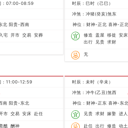
：07:00-08:59
时辰：巳时（己巳）
冲煞：冲猪(癸亥)煞东
凶
东北 阳贵-西南
神位：财神-正北 喜神-正北
入宅
开市
交易
安葬
修造
盖屋
移徙
安床
出行
见贵
求财
无
：11:00-12:59
时辰：未时（辛未）
吉
冲煞：冲牛(乙丑)煞西
西南 阳贵-东北
神位：财神-正东 喜神-东北
开市
交易
安床
赴任
见贵
求财
嫁娶
进人
斋醮
酬神
赴任
出行
修造
动土