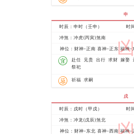
申
时辰：申时（壬申）
时间
冲煞：冲虎(丙寅)煞南
神位：财神-正南 喜神-正东 福神-
赴任
见贵
出行
求财
嫁娶
祭祀
祈福
求嗣
戌
时辰：戌时（甲戌）
时间
冲煞：冲龙(戊辰)煞北
神位：财神-东北 喜神-西南 福神-