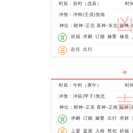
时辰：辰时（戊辰）
时间
冲煞：冲狗(壬戌)煞南
神位：财神-正北 喜神-东北 福神-
祈福
求嗣
订婚
嫁娶
修造
赴任
出行
午
时辰：午时（庚午）
时间
冲煞：冲鼠(甲子)煞北
神位：财神-正东 喜神-正南 福神-
求嗣
订婚
嫁娶
出行
求财
上梁
盖屋
入殓
祭祀
祈福