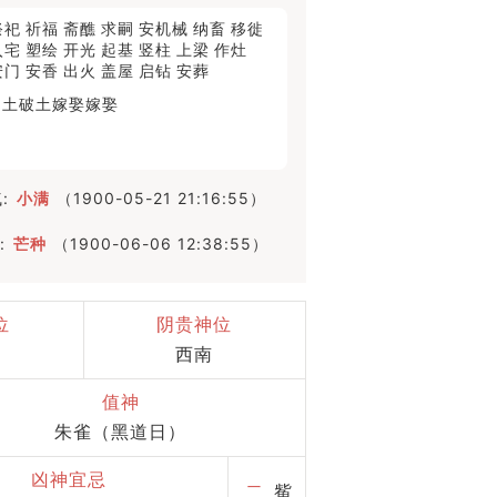
祭祀
祈福
斋醮
求嗣
安机械
纳畜
移徙
入宅
塑绘
开光
起基
竖柱
上梁
作灶
安门
安香
出火
盖屋
启钻
安葬
动土
破土
嫁娶
嫁娶
:
小满
（1900-05-21 21:16:55）
:
芒种
（1900-06-06 12:38:55）
位
阴贵神位
西南
值神
朱雀（黑道日）
凶神宜忌
二
觜