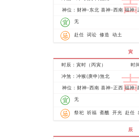
神位：财神-东北 喜神-西南 福神-
无
赴任
词讼
修造
动土
寅
时辰：寅时（丙寅）
时间
冲煞：冲猴(庚申)煞北
神位：财神-西南 喜神-正西 福神-
无
祭祀
祈福
斋醮
开光
赴任
辰