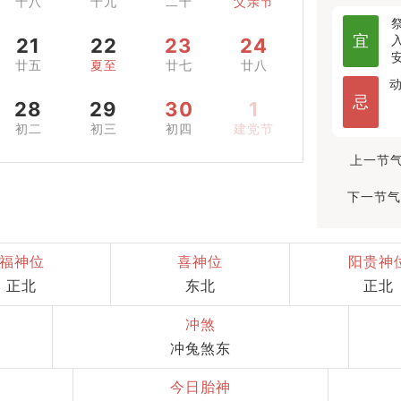
十八
十九
二十
父亲节
宜
21
22
23
24
廿五
夏至
廿七
廿八
忌
28
29
30
1
初二
初三
初四
建党节
上一节气
下一节气
福神位
喜神位
阳贵神
正北
东北
正北
冲煞
冲兔煞东
今日胎神