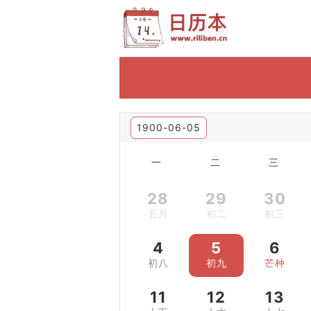
1900-06-05
一
二
三
28
29
30
五月
初二
初三
4
5
6
初八
初九
芒种
11
12
13