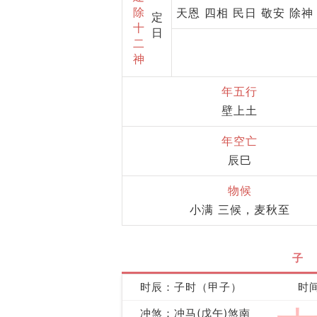
除
天恩 四相 民日 敬安 除神
定
十
日
二
神
年五行
壁上土
年空亡
辰巳
物候
小满 三候，麦秋至
子
时辰：子时（甲子）
时间
冲煞：冲马(戊午)煞南