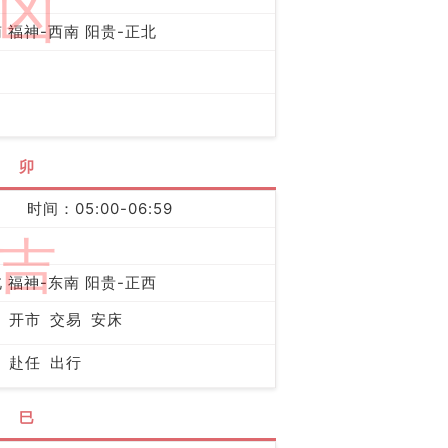
凶
 福神-西南 阳贵-正北
卯
时间：05:00-06:59
吉
 福神-东南 阳贵-正西
开市
交易
安床
赴任
出行
巳