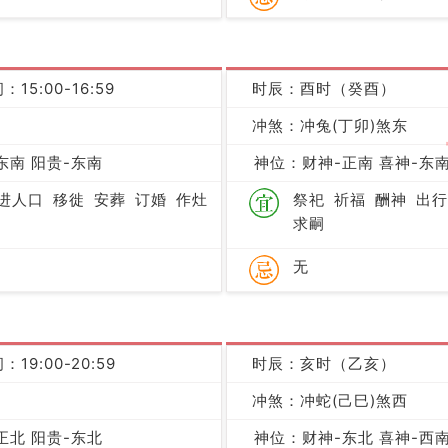
：15:00-16:59
时辰：酉时（癸酉）
冲煞：冲兔(丁卯)煞东
凶
东南 阳贵-东南
神位：财神-正南 喜神-东南
进人口
移徙
安葬
订婚
作灶
祭祀
祈福
酬神
出行
求嗣
无
：19:00-20:59
时辰：亥时（乙亥）
冲煞：冲蛇(己巳)煞西
凶
正北 阳贵-东北
神位：财神-东北 喜神-西南