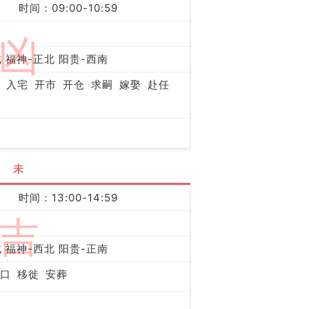
时间：09:00-10:59
凶
 福神-正北 阳贵-西南
入宅
开市
开仓
求嗣
嫁娶
赴任
未
时间：13:00-14:59
吉
 福神-西北 阳贵-正南
口
移徙
安葬