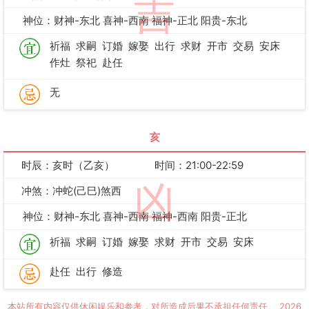
吉
神位：财神-东北 喜神-西南 福神-正北 阳贵-东北
祈福
求嗣
订婚
嫁娶
出行
求财
开市
交易
安床
作灶
祭祀
赴任
无
亥
时辰：亥时（乙亥）
时间：21:00-22:59
凶
冲煞：冲蛇(己巳)煞西
神位：财神-东北 喜神-西南 福神-西南 阳贵-正北
祈福
求嗣
订婚
嫁娶
求财
开市
交易
安床
赴任
出行
修造
本站所有内容仅供休闲娱乐和参考，对所造成后果不承担任何责任。
2026