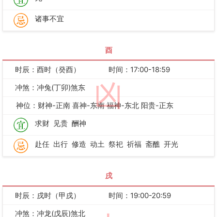
诸事不宜
酉
时辰：酉时（癸酉）
时间：17:00-18:59
凶
冲煞：冲兔(丁卯)煞东
神位：财神-正南 喜神-东南 福神-东北 阳贵-正东
求财
见贵
酬神
赴任
出行
修造
动土
祭祀
祈福
斋醮
开光
戌
时辰：戌时（甲戌）
时间：19:00-20:59
冲煞：冲龙(戊辰)煞北