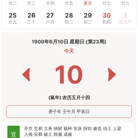
廿二
廿三
廿四
廿五
夏至
廿七
廿八
25
26
27
28
29
30
1
廿九
三十
六月
初二
初三
初四
建党节
1900年6月10日 星期日 (第23周)
今天
10
(鼠年) 农历五月十四
庚子年 壬午月 甲寅日
开市
交易
立券
纳财
栽种
安床
拆卸
修造
动土
上梁
宜
入殓
安葬
破土
除服
成服