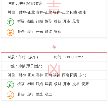
吉
冲煞：冲猪(癸亥)煞东
神位：财神-正北 喜神-正北 福神-正北 阳贵-西南
祈福
斋醮
订婚
嫁娶
移徙
开市
见贵
赴任
出行
开光
修造
安葬
午
时辰：午时（庚午）
时间：11:00-12:59
凶
冲煞：冲鼠(甲子)煞北
神位：财神-正东 喜神-正南 福神-西南 阳贵-东北
祈福
求嗣
订婚
嫁娶
求财
开市
交易
安床
赴任
出行
修造
动土