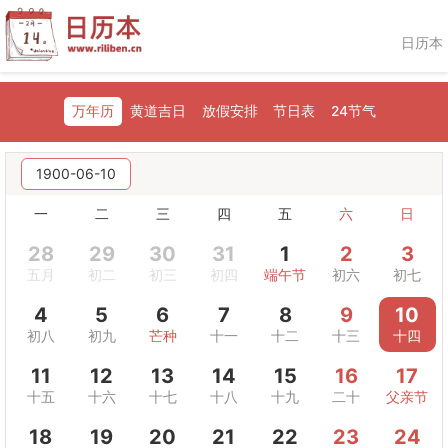
日历本
万年历
黄道吉日
放假安排
节日表
24节气
1900-06-10
一
二
三
四
五
六
日
28
29
30
31
1
2
3
五月
初二
初三
初四
端午节
初六
初七
4
5
6
7
8
9
10
初八
初九
芒种
十一
十二
十三
十四
11
12
13
14
15
16
17
十五
十六
十七
十八
十九
二十
父亲节
18
19
20
21
22
23
24