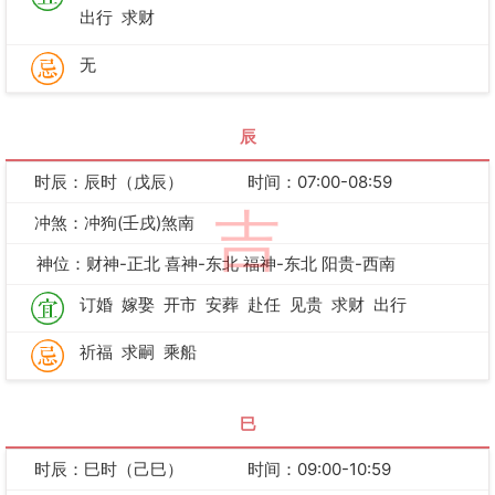
出行
求财
无
辰
时辰：辰时（戊辰）
时间：07:00-08:59
吉
冲煞：冲狗(壬戌)煞南
神位：财神-正北 喜神-东北 福神-东北 阳贵-西南
订婚
嫁娶
开市
安葬
赴任
见贵
求财
出行
祈福
求嗣
乘船
巳
时辰：巳时（己巳）
时间：09:00-10:59