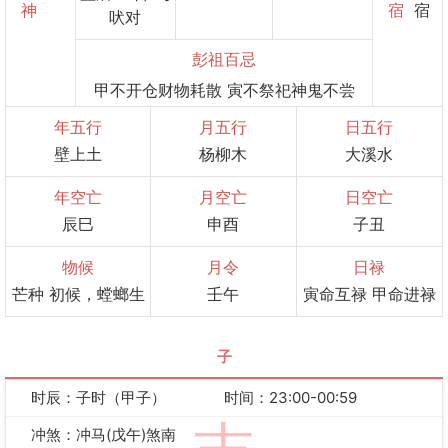
神
宿
宿
吠对
彭祖百忌
甲不开仓财物耗散 寅不祭祀神鬼不尝
年五行
月五行
日五行
壁上土
杨柳木
大溪水
年空亡
月空亡
日空亡
辰巳
申酉
子丑
物候
月令
日禄
芒种 初候，螳螂生
壬午
寅命互禄 甲命进禄
子
时辰：子时（甲子）
时间：23:00-00:59
冲煞：冲马(戊午)煞南