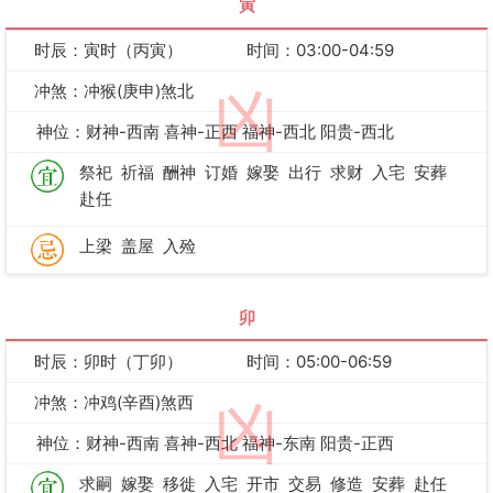
寅
时辰：寅时（丙寅）
时间：03:00-04:59
冲煞：冲猴(庚申)煞北
凶
神位：财神-西南 喜神-正西 福神-西北 阳贵-西北
祭祀
祈福
酬神
订婚
嫁娶
出行
求财
入宅
安葬
赴任
上梁
盖屋
入殓
卯
时辰：卯时（丁卯）
时间：05:00-06:59
冲煞：冲鸡(辛酉)煞西
凶
神位：财神-西南 喜神-西北 福神-东南 阳贵-正西
求嗣
嫁娶
移徙
入宅
开市
交易
修造
安葬
赴任