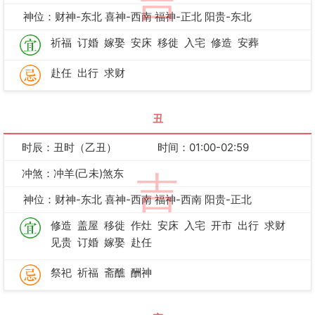
吉
神位：财神-东北 喜神-西南 福神-正北 阳贵-东北
祈福
订婚
嫁娶
安床
移徙
入宅
修造
安葬
赴任
出行
求财
丑
时辰：丑时（乙丑）
时间：01:00-02:59
冲煞：冲羊(己未)煞东
吉
神位：财神-东北 喜神-西南 福神-西南 阳贵-正北
修造
盖屋
移徙
作灶
安床
入宅
开市
出行
求财
见贵
订婚
嫁娶
赴任
祭祀
祈福
斋醮
酬神