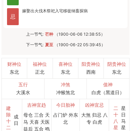
嫁娶
出火
伐木
祭祀
入宅
移徙
纳畜
探病
忌
上一节气:
芒种
（1900-06-06 12:38:55）
下一节气:
夏至
（1900-06-22 05:39:45）
财神位
福神位
喜神位
阳贵神位
阴贵神位
东北
正北
东北
西南
东北
五行
冲煞
值神
大溪水
冲猴煞北
白虎（黑道日）
吉神宜趋
今日胎神
凶神宜忌
建
二
星
除
十
日
母仓 三合 天
占门炉 外东
大煞 归忌 八
成
十
八
马
马 天喜 天医
北
专 白虎
日
二
星
星
益后 五合 鸣