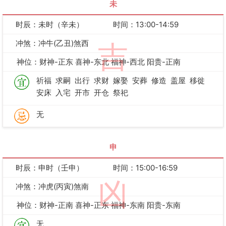
未
时辰：未时（辛未）
时间：13:00-14:59
冲煞：冲牛(乙丑)煞西
吉
神位：财神-正东 喜神-东北 福神-西北 阳贵-正南
祈福
求嗣
出行
求财
嫁娶
安葬
修造
盖屋
移徙
安床
入宅
开市
开仓
祭祀
无
申
时辰：申时（壬申）
时间：15:00-16:59
凶
冲煞：冲虎(丙寅)煞南
神位：财神-正南 喜神-正东 福神-东南 阳贵-东南
无