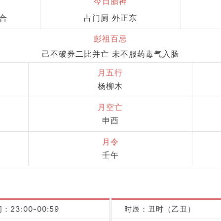
今日胎神
六合
占门厕 外正东
彭祖百忌
己不破券二比并亡 未不服药毒气入肠
月五行
杨柳木
月空亡
申酉
月令
壬午
：23:00-00:59
时辰：丑时（乙丑）