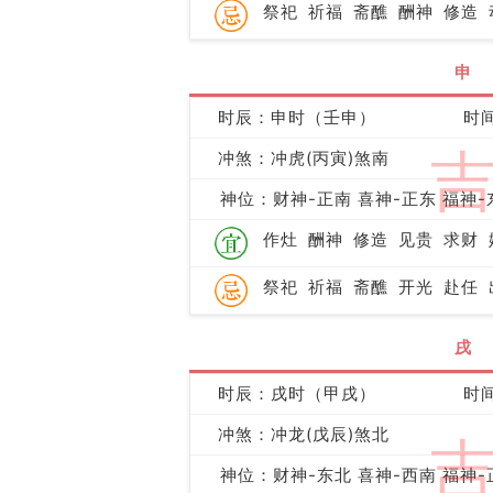
祭祀
祈福
斋醮
酬神
修造
申
时辰：申时（壬申）
时间
冲煞：冲虎(丙寅)煞南
神位：财神-正南 喜神-正东 福神-
作灶
酬神
修造
见贵
求财
祭祀
祈福
斋醮
开光
赴任
戌
时辰：戌时（甲戌）
时间
冲煞：冲龙(戊辰)煞北
神位：财神-东北 喜神-西南 福神-