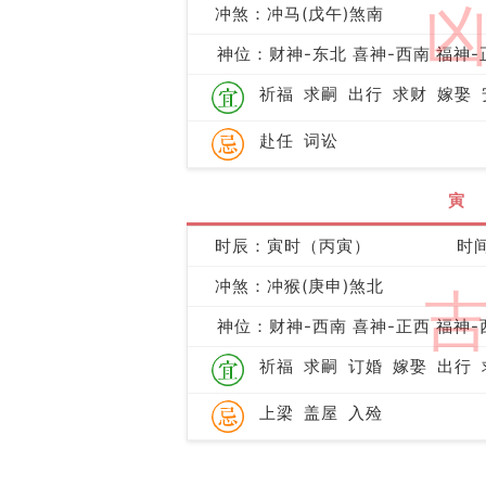
冲煞：冲马(戊午)煞南
神位：财神-东北 喜神-西南 福神-
祈福
求嗣
出行
求财
嫁娶
赴任
词讼
寅
时辰：寅时（丙寅）
时间
冲煞：冲猴(庚申)煞北
神位：财神-西南 喜神-正西 福神-
祈福
求嗣
订婚
嫁娶
出行
上梁
盖屋
入殓