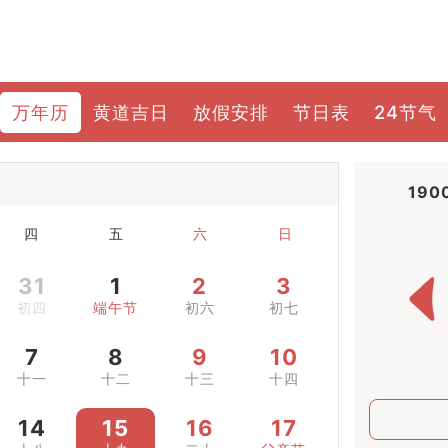
万年历
黄道吉日
放假安排
节日表
24节气
190
四
五
六
日
31
1
2
3
初四
端午节
初六
初七
7
8
9
10
十一
十二
十三
十四
14
15
16
17