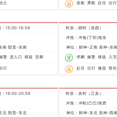
动土
造船
乘船
赴任
出行
：15:00-16:59
时辰：酉时（癸酉）
吉
冲煞：冲兔(丁卯)煞东
东南 阳贵-东南
神位：财神-正南 喜神-东南
嫁娶
进人口
移徙
安葬
求嗣
嫁娶
移徙
入宅
出行
赴任
出行
修造
祭祀
：19:00-20:59
时辰：亥时（乙亥）
冲煞：冲蛇(己巳)煞西
吉
正北 阳贵-东北
神位：财神-东北 喜神-西南