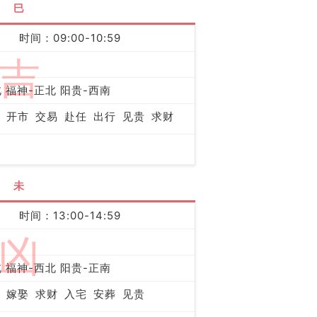
巳
时间：09:00-10:59
吉
 福神-正北 阳贵-西南
开市
交易
赴任
出行
见贵
求财
未
时间：13:00-14:59
凶
 福神-西北 阳贵-正南
嫁娶
求财
入宅
安葬
见贵