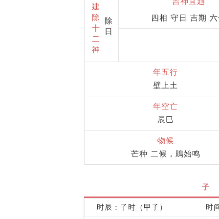
吉神宜趋
建
除
四相 守日 吉期 
除
十
日
二
神
年五行
壁上土
年空亡
辰巳
物候
芒种 二候，鵙始鸣
子
时辰：子时（甲子）
时间