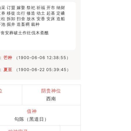
纳采
订盟
嫁娶
祭祀
祈福
开市
纳财
立券
移徙
出行
修造
动土
起基
定磉
竖柱
拆卸
扫舍
放水
安香
安床
造船
开池
掘井
造畜稠
栽种
行丧
安葬
破土
作灶
伐木
斋醮
:
芒种
（1900-06-06 12:38:55）
:
夏至
（1900-06-22 05:39:45）
位
阴贵神位
西南
值神
勾陈（黑道日）