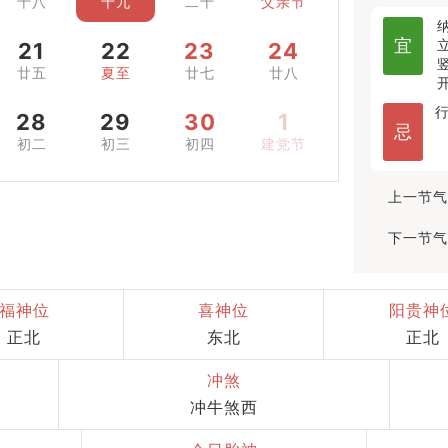
十八
十九
二十
父亲节
宜
21
22
23
24
廿五
夏至
廿七
廿八
28
29
30
1
忌
初二
初三
初四
建党节
上一节气
下一节气
福神位
喜神位
阳贵神
正北
东北
正北
冲煞
冲牛煞西