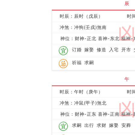
辰
时辰：辰时（戊辰）
时间
冲煞：冲狗(壬戌)煞南
神位：财神-正北 喜神-东北 福神-
订婚
嫁娶
修造
入宅
开市
祈福
求嗣
午
时辰：午时（庚午）
时间
冲煞：冲鼠(甲子)煞北
神位：财神-正东 喜神-正南 福神-
求嗣
出行
求财
嫁娶
安葬