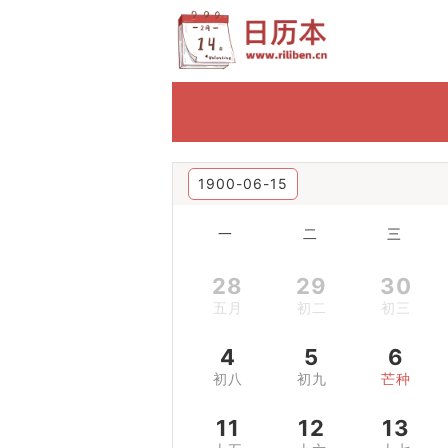
1900-06-15
一
二
三
28
29
30
五月
初二
初三
4
5
6
初八
初九
芒种
11
12
13