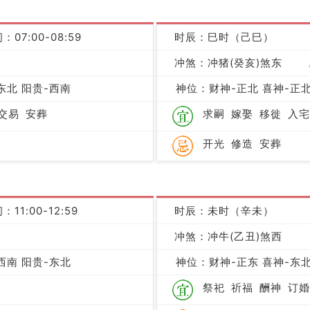
：07:00-08:59
时辰：巳时（己巳）
凶
冲煞：冲猪(癸亥)煞东
东北 阳贵-西南
神位：财神-正北 喜神-正北
交易
安葬
求嗣
嫁娶
移徙
入宅
开光
修造
安葬
：11:00-12:59
时辰：未时（辛未）
凶
冲煞：冲牛(乙丑)煞西
西南 阳贵-东北
神位：财神-正东 喜神-东北
祭祀
祈福
酬神
订婚