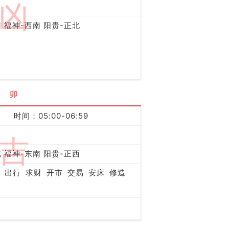
凶
 福神-西南 阳贵-正北
卯
时间：05:00-06:59
吉
 福神-东南 阳贵-正西
出行
求财
开市
交易
安床
修造