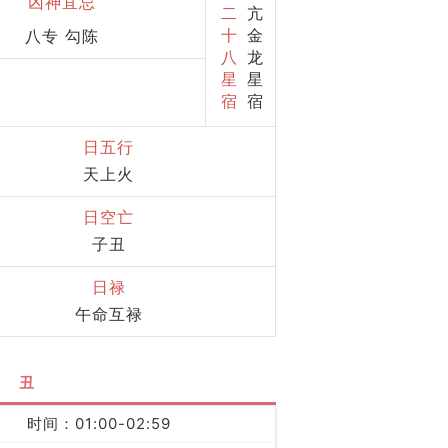
凶神宜忌
二
亢
十
金
八专 勾陈
八
龙
星
星
宿
宿
日五行
天上火
日空亡
子丑
日禄
午命互禄
丑
时间：01:00-02:59