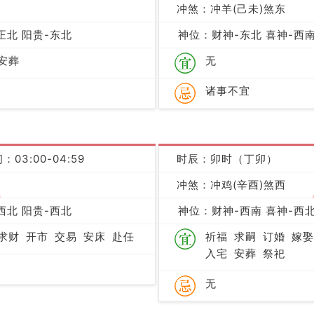
凶
冲煞：冲羊(己未)煞东
正北 阳贵-东北
神位：财神-东北 喜神-西南
安葬
无
诸事不宜
：03:00-04:59
时辰：卯时（丁卯）
冲煞：冲鸡(辛酉)煞西
吉
西北 阳贵-西北
神位：财神-西南 喜神-西北
求财
开市
交易
安床
赴任
祈福
求嗣
订婚
嫁娶
入宅
安葬
祭祀
无