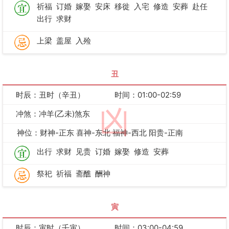
祈福
订婚
嫁娶
安床
移徙
入宅
修造
安葬
赴任
出行
求财
上梁
盖屋
入殓
丑
时辰：丑时（辛丑）
时间：01:00-02:59
凶
冲煞：冲羊(乙未)煞东
神位：财神-正东 喜神-东北 福神-西北 阳贵-正南
出行
求财
见贵
订婚
嫁娶
修造
安葬
祭祀
祈福
斋醮
酬神
寅
时辰：寅时（壬寅）
时间：03:00-04:59