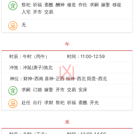
祭祀
祈福
斋醮
酬神
修造
作灶
求嗣
嫁娶
移徙
入宅
开市
交易
无
午
时辰：午时（丙午）
时间：11:00-12:59
凶
冲煞：冲鼠(庚子)煞北
神位：财神-西南 喜神-正西 福神-西北 阳贵-西北
求嗣
订婚
嫁娶
开市
交易
安床
赴任
出行
求财
祭祀
祈福
斋醮
开光
未