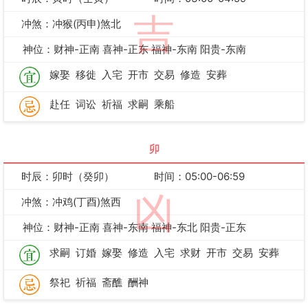
吉
冲煞：冲猴(丙申)煞北
神位：财神-正南 喜神-正东 福神-东南 阳贵-东南
嫁娶
移徙
入宅
开市
交易
修造
安葬
赴任
词讼
祈福
求嗣
乘船
卯
时辰：卯时（癸卯）
时间：05:00-06:59
凶
冲煞：冲鸡(丁酉)煞西
神位：财神-正南 喜神-东南 福神-东北 阳贵-正东
求嗣
订婚
嫁娶
修造
入宅
求财
开市
交易
安葬
祭祀
祈福
斋醮
酬神