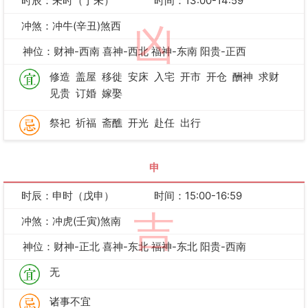
时辰：未时（丁未）
时间：13:00-14:59
冲煞：冲牛(辛丑)煞西
凶
神位：财神-西南 喜神-西北 福神-东南 阳贵-正西
修造
盖屋
移徙
安床
入宅
开市
开仓
酬神
求财
见贵
订婚
嫁娶
祭祀
祈福
斋醮
开光
赴任
出行
申
时辰：申时（戊申）
时间：15:00-16:59
吉
冲煞：冲虎(壬寅)煞南
神位：财神-正北 喜神-东北 福神-东北 阳贵-西南
无
诸事不宜