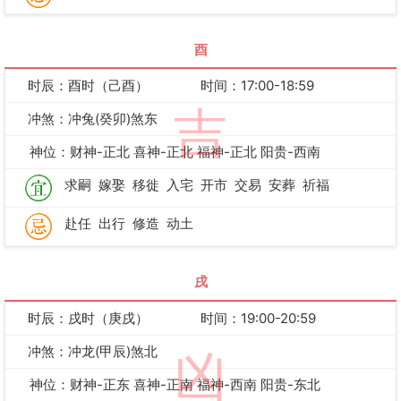
酉
时辰：酉时（己酉）
时间：17:00-18:59
吉
冲煞：冲兔(癸卯)煞东
神位：财神-正北 喜神-正北 福神-正北 阳贵-西南
求嗣
嫁娶
移徙
入宅
开市
交易
安葬
祈福
赴任
出行
修造
动土
戌
时辰：戌时（庚戌）
时间：19:00-20:59
冲煞：冲龙(甲辰)煞北
凶
神位：财神-正东 喜神-正南 福神-西南 阳贵-东北