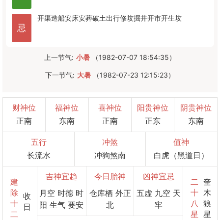
开渠
造船
安床
安葬
破土
出行
修坟
掘井
开市
开生坟
忌
上一节气:
小暑
（1982-07-07 18:54:35）
下一节气:
大暑
（1982-07-23 12:15:23）
财神位
福神位
喜神位
阳贵神位
阴贵神位
正南
东南
正南
正东
东南
五行
冲煞
值神
长流水
冲狗煞南
白虎（黑道日）
吉神宜趋
今日胎神
凶神宜忌
建
二
奎
除
十
木
月空 时德 时
仓库栖 外正
五虚 九空 天
收
十
八
狼
阳 生气 要安
北
牢
日
二
星
星