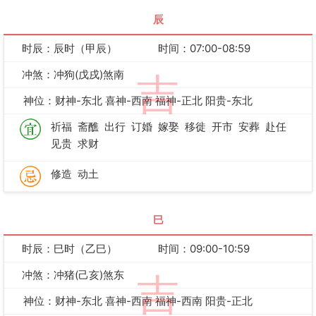
辰
时辰：辰时（甲辰）
时间：07:00-08:59
冲煞：冲狗(戊戌)煞南
吉
神位：财神-东北 喜神-西南 福神-正北 阳贵-东北
祈福
斋醮
出行
订婚
嫁娶
移徙
开市
安葬
赴任
见贵
求财
修造
动土
巳
时辰：巳时（乙巳）
时间：09:00-10:59
冲煞：冲猪(己亥)煞东
吉
神位：财神-东北 喜神-西南 福神-西南 阳贵-正北