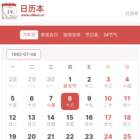
日历本
万年历
黄道吉日
放假安排
节日表
24节气
1982-07-08
一
二
三
四
五
六
日
28
29
30
1
2
3
4
初八
初九
初十
建党节
十二
十三
十四
5
6
7
8
9
10
11
十五
十六
小暑
十八
十九
二十
廿一
12
13
14
15
16
17
18
廿二
廿三
廿四
廿五
廿六
廿七
廿八
19
20
21
22
23
24
25