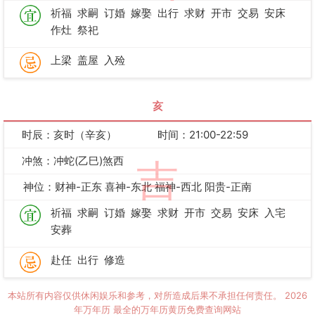
祈福
求嗣
订婚
嫁娶
出行
求财
开市
交易
安床
作灶
祭祀
上梁
盖屋
入殓
亥
时辰：亥时（辛亥）
时间：21:00-22:59
冲煞：冲蛇(乙巳)煞西
吉
神位：财神-正东 喜神-东北 福神-西北 阳贵-正南
祈福
求嗣
订婚
嫁娶
求财
开市
交易
安床
入宅
安葬
赴任
出行
修造
本站所有内容仅供休闲娱乐和参考，对所造成后果不承担任何责任。
2026
年万年历
最全的万年历黄历免费查询网站