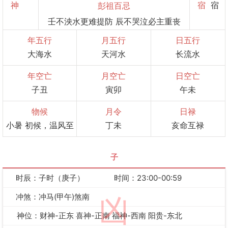
神
宿
宿
彭祖百忌
壬不泱水更难提防 辰不哭泣必主重丧
年五行
月五行
日五行
大海水
天河水
长流水
年空亡
月空亡
日空亡
子丑
寅卯
午未
物候
月令
日禄
小暑 初候，温风至
丁未
亥命互禄
子
时辰：子时（庚子）
时间：23:00-00:59
冲煞：冲马(甲午)煞南
凶
神位：财神-正东 喜神-正南 福神-西南 阳贵-东北