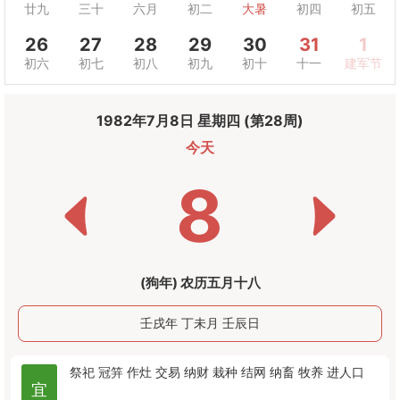
廿九
三十
六月
初二
大暑
初四
初五
26
27
28
29
30
31
1
初六
初七
初八
初九
初十
十一
建军节
1982年7月8日 星期四 (第28周)
今天
8
(狗年) 农历五月十八
壬戌年 丁未月 壬辰日
祭祀
冠笄
作灶
交易
纳财
栽种
结网
纳畜
牧养
进人口
宜