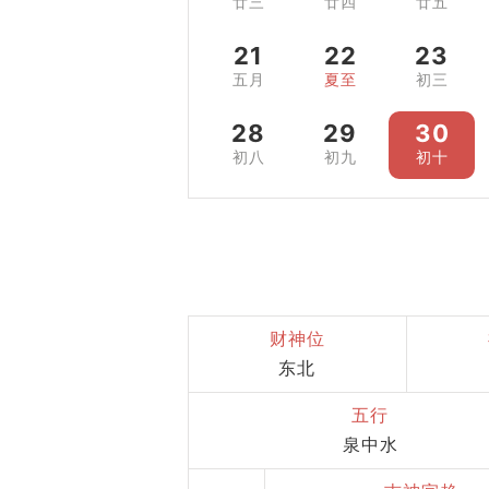
廿三
廿四
廿五
21
22
23
五月
夏至
初三
28
29
30
初八
初九
初十
财神位
东北
五行
泉中水