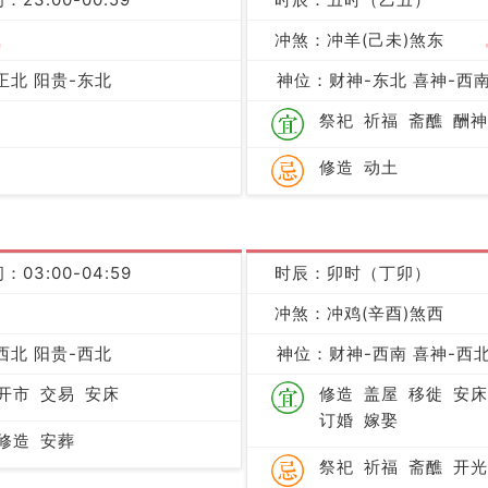
吉
冲煞：冲羊(己未)煞东
正北 阳贵-东北
神位：财神-东北 喜神-西南
祭祀
祈福
斋醮
酬神
修造
动土
：03:00-04:59
时辰：卯时（丁卯）
冲煞：冲鸡(辛酉)煞西
凶
西北 阳贵-西北
神位：财神-西南 喜神-西北
开市
交易
安床
修造
盖屋
移徙
安床
订婚
嫁娶
修造
安葬
祭祀
祈福
斋醮
开光