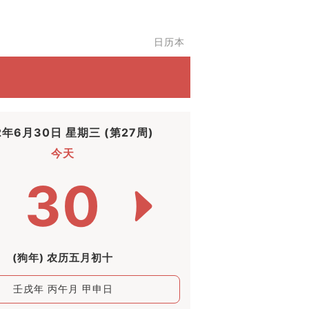
日历本
2年6月30日 星期三 (第27周)
今天
30
(狗年) 农历五月初十
壬戌年 丙午月 甲申日