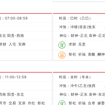
：07:00-08:59
时辰：巳时（己巳）
吉
冲煞：冲猪(癸亥)煞东
东北 阳贵-西南
神位：财神-正北 喜神-正北
求财
入宅
安葬
求财
见贵
祭祀
祈福
斋醮
酬神
：11:00-12:59
时辰：未时（辛未）
凶
冲煞：冲牛(乙丑)煞西
西南 阳贵-东北
神位：财神-正东 喜神-东北
开市
交易
安床
作灶
祭祀
祭祀
祈福
合脊
嫁娶