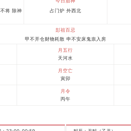
今日胎神
 不将 除神
占门炉 外西北
彭祖百忌
甲不开仓财物耗散 申不安床鬼祟入房
月五行
天河水
月空亡
寅卯
月令
丙午
：23:00-00:59
时辰：丑时（乙丑）