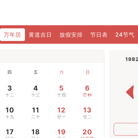
万年历
黄道吉日
放假安排
节日表
24节气
198
四
五
六
日
3
4
5
6
十二
十三
十四
芒种
10
11
12
13
十九
二十
廿一
廿二
17
18
19
20