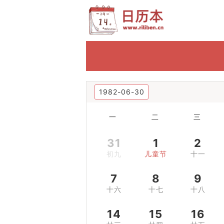
1982-06-30
一
二
三
31
1
2
初九
儿童节
十一
7
8
9
十六
十七
十八
14
15
16