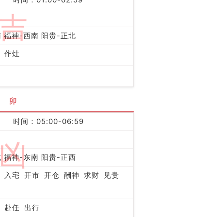
吉
 福神-西南 阳贵-正北
作灶
卯
时间：05:00-06:59
凶
 福神-东南 阳贵-正西
入宅
开市
开仓
酬神
求财
见贵
赴任
出行