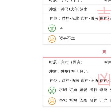
冲煞：冲马(戊午)煞南
神位：财神-东北 喜神-西南 福神-
无
诸事不宜
寅
时辰：寅时（丙寅）
时间
冲煞：冲猴(庚申)煞北
神位：财神-西南 喜神-正西 福神-
求嗣
订婚
嫁娶
出行
求财
祭祀
祈福
斋醮
酬神
开光