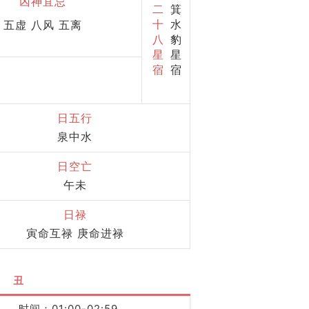
凶神宜忌
二
箕
十
水
五虚 八风 五离
八
豹
星
星
宿
宿
日五行
泉中水
日空亡
午未
日禄
寅命互禄 庚命进禄
丑
时间：01:00-02:59