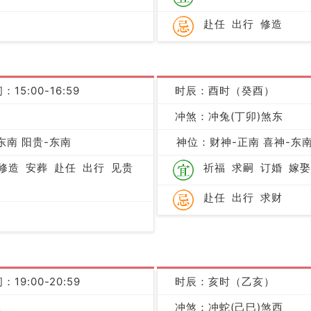
赴任
出行
修造
：15:00-16:59
时辰：酉时（癸酉）
冲煞：冲兔(丁卯)煞东
凶
东南 阳贵-东南
神位：财神-正南 喜神-东南
修造
安葬
赴任
出行
见贵
祈福
求嗣
订婚
嫁娶
赴任
出行
求财
：19:00-20:59
时辰：亥时（乙亥）
冲煞：冲蛇(己巳)煞西