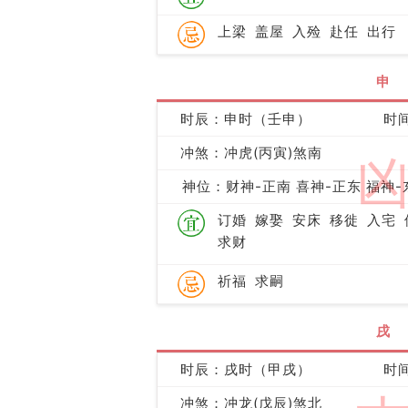
上梁
盖屋
入殓
赴任
出行
申
时辰：申时（壬申）
时间
冲煞：冲虎(丙寅)煞南
神位：财神-正南 喜神-正东 福神-
订婚
嫁娶
安床
移徙
入宅
求财
祈福
求嗣
戌
时辰：戌时（甲戌）
时间
冲煞：冲龙(戊辰)煞北