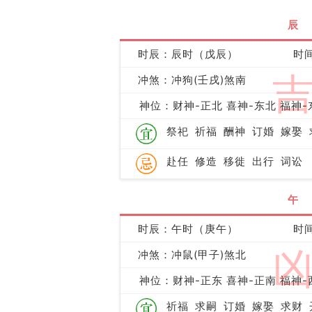
辰
时辰：辰时（戊辰）
时间
冲煞：冲狗(壬戌)煞南
神位：财神-正北 喜神-东北 福神-
祭祀
祈福
酬神
订婚
嫁娶
赴任
修造
移徙
出行
词讼
午
时辰：午时（庚午）
时间
冲煞：冲鼠(甲子)煞北
神位：财神-正东 喜神-正南 福神-
祈福
求嗣
订婚
嫁娶
求财