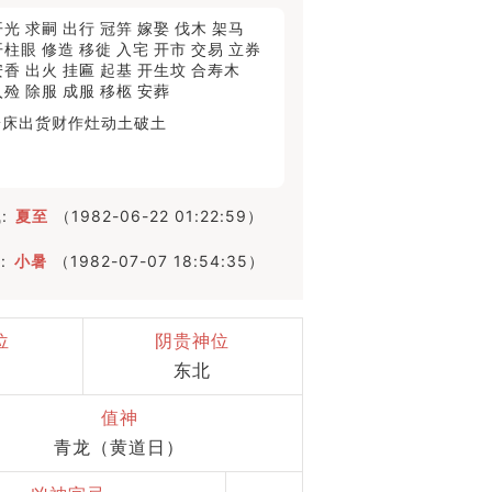
开光
求嗣
出行
冠笄
嫁娶
伐木
架马
开柱眼
修造
移徙
入宅
开市
交易
立券
安香
出火
挂匾
起基
开生坟
合寿木
入殓
除服
成服
移柩
安葬
安床
出货财
作灶
动土
破土
:
夏至
（1982-06-22 01:22:59）
:
小暑
（1982-07-07 18:54:35）
位
阴贵神位
东北
值神
青龙（黄道日）