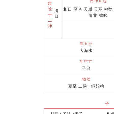
吉神宜趋
建
除
相日 驿马 天后 天巫 福德
满
十
青龙 鸣吠
日
二
神
年五行
大海水
年空亡
子丑
物候
夏至 二候，蜩始鸣
子
时辰：子时（甲子）
时间