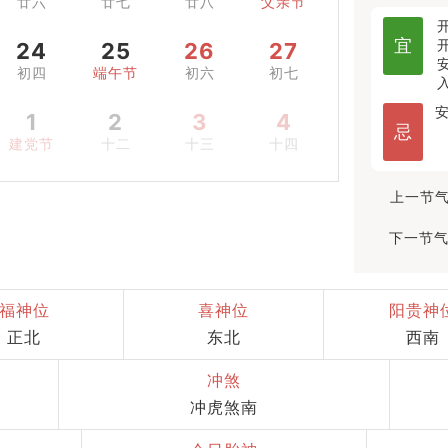
廿六
廿七
廿八
父亲节
宜
24
25
26
27
初四
端午节
初六
初七
1
2
3
4
忌
建党节
十二
十三
十四
上一节气
下一节气
福神位
喜神位
阳贵神
正北
东北
西南
冲煞
冲虎煞南