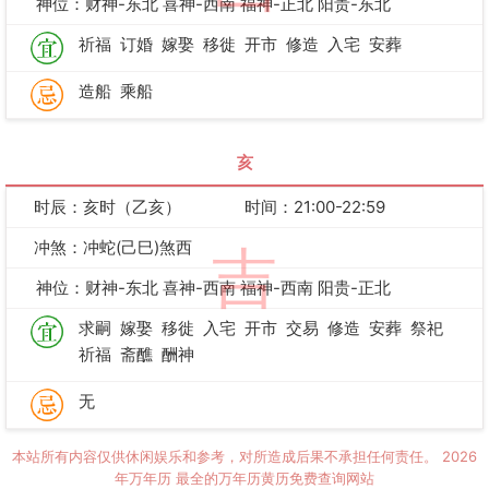
神位：财神-东北 喜神-西南 福神-正北 阳贵-东北
祈福
订婚
嫁娶
移徙
开市
修造
入宅
安葬
造船
乘船
亥
时辰：亥时（乙亥）
时间：21:00-22:59
冲煞：冲蛇(己巳)煞西
吉
神位：财神-东北 喜神-西南 福神-西南 阳贵-正北
求嗣
嫁娶
移徙
入宅
开市
交易
修造
安葬
祭祀
祈福
斋醮
酬神
无
本站所有内容仅供休闲娱乐和参考，对所造成后果不承担任何责任。
2026
年万年历
最全的万年历黄历免费查询网站