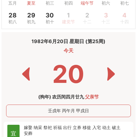
五月
夏至
初三
初四
端午节
初六
初七
28
29
30
1
2
3
4
初八
初九
初十
建党节
十二
十三
十四
1982年6月20日 星期日 (第25周)
今天
20
(狗年) 农历闰四月廿九
父亲节
壬戌年 丙午月 甲戌日
嫁娶
纳采
祭祀
祈福
出行
立券
移徙
入宅
动土
破土
宜
安葬