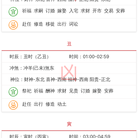
祈福
求嗣
订婚
嫁娶
入宅
求财
开市
交易
安葬
赴任
修造
移徙
出行
词讼
丑
时辰：丑时（乙丑）
时间：01:00-02:59
凶
冲煞：冲羊(己未)煞东
神位：财神-东北 喜神-西南 福神-西南 阳贵-正北
祭祀
祈福
酬神
求财
见贵
订婚
嫁娶
安葬
赴任
出行
修造
动土
寅
时辰：寅时（丙寅）
时间：03:00-04:59