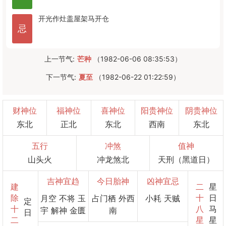
开光
作灶
盖屋
架马
开仓
忌
上一节气:
芒种
（1982-06-06 08:35:53）
下一节气:
夏至
（1982-06-22 01:22:59）
财神位
福神位
喜神位
阳贵神位
阴贵神位
东北
正北
东北
西南
东北
五行
冲煞
值神
山头火
冲龙煞北
天刑（黑道日）
吉神宜趋
今日胎神
凶神宜忌
建
二
星
除
十
日
月空 不将 玉
占门栖 外西
小耗 天贼
定
十
八
马
宇 解神 金匮
南
日
二
星
星