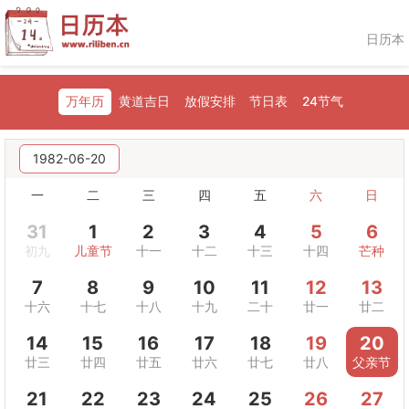
日历本
万年历
黄道吉日
放假安排
节日表
24节气
1982-06-20
一
二
三
四
五
六
日
31
1
2
3
4
5
6
初九
儿童节
十一
十二
十三
十四
芒种
7
8
9
10
11
12
13
十六
十七
十八
十九
二十
廿一
廿二
14
15
16
17
18
19
20
廿三
廿四
廿五
廿六
廿七
廿八
父亲节
21
22
23
24
25
26
27