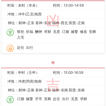
时辰：未时（辛未）
时间：13:00-14:59
冲煞：冲牛(乙丑)煞西
凶
神位：财神-正东 喜神-东北 福神-西北 阳贵-正南
祭祀
祈福
酬神
求财
见贵
订婚
嫁娶
修造
安葬
入宅
赴任
出行
申
时辰：申时（壬申）
时间：15:00-16:59
吉
冲煞：冲虎(丙寅)煞南
神位：财神-正南 喜神-正东 福神-东南 阳贵-东南
订婚
嫁娶
开市
安葬
赴任
出行
见贵
求财