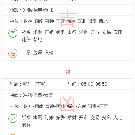
冲煞：冲猴(庚申)煞北
吉
神位：财神-西南 喜神-正西 福神-西北 阳贵-西北
祈福
求嗣
订婚
嫁娶
出行
求财
开市
交易
安床
赴任
祭祀
上梁
盖屋
入殓
卯
时辰：卯时（丁卯）
时间：05:00-06:59
冲煞：冲鸡(辛酉)煞西
凶
神位：财神-西南 喜神-西北 福神-东南 阳贵-正西
祈福
求嗣
订婚
嫁娶
求财
开市
交易
安床
入宅
安葬