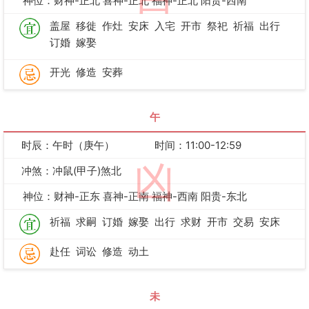
神位：财神-正北 喜神-正北 福神-正北 阳贵-西南
盖屋
移徙
作灶
安床
入宅
开市
祭祀
祈福
出行
订婚
嫁娶
开光
修造
安葬
午
时辰：午时（庚午）
时间：11:00-12:59
凶
冲煞：冲鼠(甲子)煞北
神位：财神-正东 喜神-正南 福神-西南 阳贵-东北
祈福
求嗣
订婚
嫁娶
出行
求财
开市
交易
安床
赴任
词讼
修造
动土
未