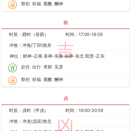
祭祀
祈福
斋醮
酬神
酉
时辰：酉时（癸酉）
时间：17:00-18:59
吉
冲煞：冲兔(丁卯)煞东
神位：财神-正南 喜神-东南 福神-东北 阳贵-正东
赴任
出行
求财
见贵
祭祀
祈福
斋醮
酬神
戌
时辰：戌时（甲戌）
时间：19:00-20:59
凶
冲煞：冲龙(戊辰)煞北