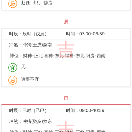
赴任
出行
修造
辰
时辰：辰时（戊辰）
时间：07:00-08:59
吉
冲煞：冲狗(壬戌)煞南
神位：财神-正北 喜神-东北 福神-东北 阳贵-西南
无
诸事不宜
巳
时辰：巳时（己巳）
时间：09:00-10:59
冲煞：冲猪(癸亥)煞东
吉