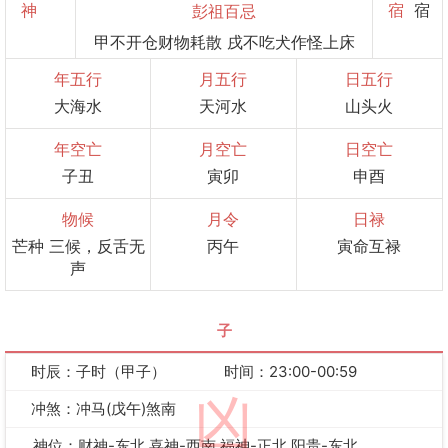
神
宿
宿
彭祖百忌
甲不开仓财物耗散 戌不吃犬作怪上床
年五行
月五行
日五行
大海水
天河水
山头火
年空亡
月空亡
日空亡
子丑
寅卯
申酉
物候
月令
日禄
芒种 三候，反舌无
丙午
寅命互禄
声
子
时辰：子时（甲子）
时间：23:00-00:59
凶
冲煞：冲马(戊午)煞南
神位：财神-东北 喜神-西南 福神-正北 阳贵-东北