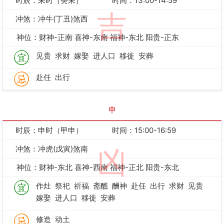
时辰：未时（癸未）
时间：13:00-14:59
吉
冲煞：冲牛(丁丑)煞西
神位：财神-正南 喜神-东南 福神-东北 阳贵-正东
见贵
求财
嫁娶
进人口
移徙
安葬
赴任
出行
申
时辰：申时（甲申）
时间：15:00-16:59
冲煞：冲虎(戊寅)煞南
凶
神位：财神-东北 喜神-西南 福神-正北 阳贵-东北
作灶
祭祀
祈福
斋醮
酬神
赴任
出行
求财
见贵
嫁娶
进人口
移徙
安葬
修造
动土