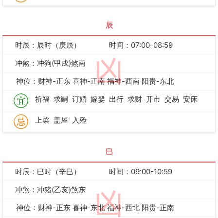
辰
时辰：辰时（庚辰）
时间：07:00-08:59
凶
冲煞：冲狗(甲戌)煞南
神位：财神-正东 喜神-正南 福神-西南 阳贵-东北
祈福
求嗣
订婚
嫁娶
出行
求财
开市
交易
安床
上梁
盖屋
入殓
巳
时辰：巳时（辛巳）
时间：09:00-10:59
冲煞：冲猪(乙亥)煞东
凶
神位：财神-正东 喜神-东北 福神-西北 阳贵-正南