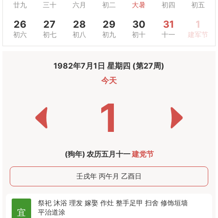
廿九
三十
六月
初二
大暑
初四
初五
26
27
28
29
30
31
1
初六
初七
初八
初九
初十
十一
建军节
1982年7月1日 星期四 (第27周)
今天
1
(狗年) 农历五月十一
建党节
壬戌年 丙午月 乙酉日
祭祀
沐浴
理发
嫁娶
作灶
整手足甲
扫舍
修饰垣墙
宜
平治道涂