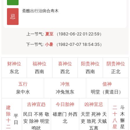
斋醮
出行
治病
合寿木
忌
上一节气:
夏至
（1982-06-22 01:22:59）
下一节气:
小暑
（1982-07-07 18:54:35）
财神位
福神位
喜神位
阳贵神位
阴贵神位
东北
西南
西北
西南
正北
五行
冲煞
值神
泉中水
冲兔煞东
明堂（黄道日）
吉神宜趋
今日胎神
凶神宜忌
建
二
斗
除
十
木
民日 不将 敬
碓磨门 外西
天罡 死神 天
平
十
八
獬
安 除神 明堂
北
吏 致死 天贼
日
二
星
星
鸣吠
五离