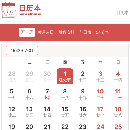
日历本
万年历
黄道吉日
放假安排
节日表
24节气
1982-07-01
一
二
三
四
五
六
日
28
29
30
1
2
3
4
初八
初九
初十
建党节
十二
十三
十四
5
6
7
8
9
10
11
十五
十六
小暑
十八
十九
二十
廿一
12
13
14
15
16
17
18
廿二
廿三
廿四
廿五
廿六
廿七
廿八
19
20
21
22
23
24
25