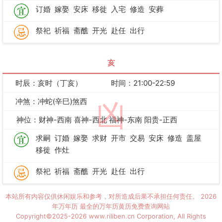
订婚
嫁娶
安床
移徙
入宅
修造
安葬
祭祀
祈福
斋醮
开光
赴任
出行
亥
时辰：亥时（丁亥）
时间：21:00-22:59
冲煞：冲蛇(辛巳)煞西
凶
神位：财神-西南 喜神-西北 福神-东南 阳贵-正西
求嗣
订婚
嫁娶
求财
开市
交易
安床
修造
盖屋
移徙
作灶
祭祀
祈福
斋醮
开光
赴任
出行
本站所有内容仅供休闲娱乐和参考，对所造成后果不承担任何责任。
2026
年万年历
最全的万年历黄历免费查询网站
Copyright©2025-2026 www.riliben.cn Corporation, All Rights