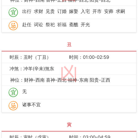
出行
求财
见贵
订婚
嫁娶
入宅
开市
安葬
求嗣
赴任
词讼
祭祀
祈福
斋醮
开光
丑
时辰：丑时（丁丑）
时间：01:00-02:59
凶
冲煞：冲羊(辛未)煞东
神位：财神-西南 喜神-西北 福神-东南 阳贵-正西
无
诸事不宜
寅
时辰：寅时（戊寅）
时间：03:00-04:59