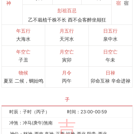
神
宿
宿
彭祖百忌
乙不栽植千株不长 酉不会客醉坐颠狂
年五行
月五行
日五行
大海水
天河水
泉中水
年空亡
月空亡
日空亡
子丑
寅卯
午未
物候
月令
日禄
夏至 二候，蜩始鸣
丙午
卯命互禄 辛命进禄
子
时辰：子时（丙子）
时间：23:00-00:59
吉
冲煞：冲马(庚午)煞南
神位：财神-西南 喜神-正西 福神-西北 阳贵-西北