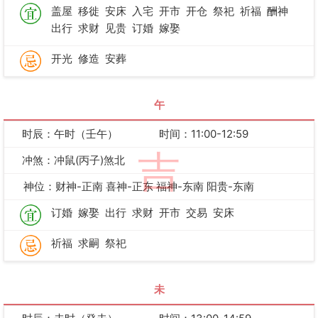
盖屋
移徙
安床
入宅
开市
开仓
祭祀
祈福
酬神
出行
求财
见贵
订婚
嫁娶
开光
修造
安葬
午
时辰：午时（壬午）
时间：11:00-12:59
吉
冲煞：冲鼠(丙子)煞北
神位：财神-正南 喜神-正东 福神-东南 阳贵-东南
订婚
嫁娶
出行
求财
开市
交易
安床
祈福
求嗣
祭祀
未