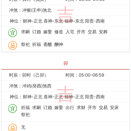
吉
冲煞：冲猴(壬申)煞北
神位：财神-正北 喜神-东北 福神-东北 阳贵-西南
求嗣
订婚
嫁娶
修造
入宅
开市
交易
安葬
祭祀
祈福
斋醮
酬神
卯
时辰：卯时（己卯）
时间：05:00-06:59
冲煞：冲鸡(癸酉)煞西
吉
神位：财神-正北 喜神-正北 福神-正北 阳贵-西南
祈福
求嗣
订婚
嫁娶
出行
求财
开市
交易
安床
祭祀
无