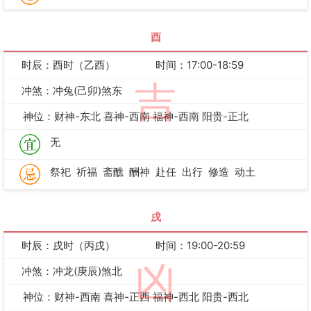
酉
时辰：酉时（乙酉）
时间：17:00-18:59
吉
冲煞：冲兔(己卯)煞东
神位：财神-东北 喜神-西南 福神-西南 阳贵-正北
无
祭祀
祈福
斋醮
酬神
赴任
出行
修造
动土
戌
时辰：戌时（丙戌）
时间：19:00-20:59
凶
冲煞：冲龙(庚辰)煞北
神位：财神-西南 喜神-正西 福神-西北 阳贵-西北