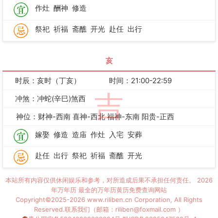
作灶
酬神
修造
祭祀
祈福
斋醮
开光
赴任
出行
亥
时辰：亥时（丁亥）
时间：21:00-22:59
吉
冲煞：冲蛇(辛巳)煞西
神位：财神-西南 喜神-西北 福神-东南 阳贵-正西
嫁娶
修造
造庙
作灶
入宅
安葬
赴任
出行
祭祀
祈福
斋醮
开光
本站所有内容仅供休闲娱乐和参考，对所造成后果不承担任何责任。
2026
年万年历
最全的万年历黄历免费查询网站
Copyright©2025-2026 www.riliben.cn Corporation, All Rights
Reserved.联系我们（邮箱：riliben@foxmail.com ）