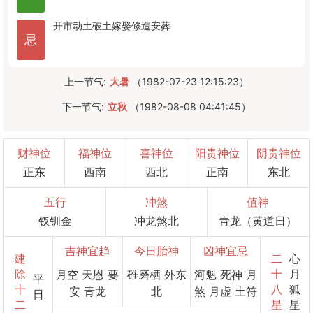
开市
动土
破土
嫁娶
修造
安葬
忌
上一节气:
大暑
（1982-07-23 12:15:23）
下一节气:
立秋
（1982-08-08 04:41:45）
财神位
福神位
喜神位
阳贵神位
阴贵神位
正东
西南
西北
正南
东北
五行
冲煞
值神
钗钏金
冲龙煞北
青龙（黄道日）
吉神宜趋
今日胎神
凶神宜忌
建
二
心
除
十
月
月空 天恩 要
碓磨栖 外东
河魁 死神 月
平
十
八
狐
安 青龙
北
煞 月虚 土符
日
二
星
星