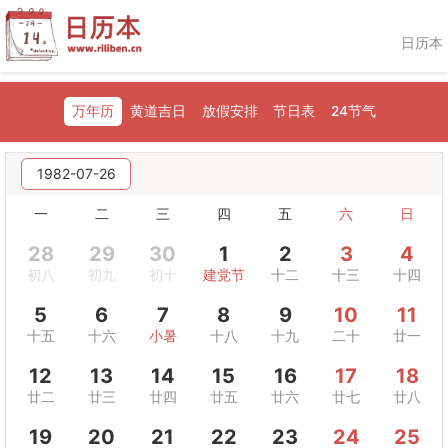
日历本
万年历
黄道吉日
放假安排
节日表
24节气
1982-07-26
一
二
三
四
五
六
日
28
29
30
1
2
3
4
初八
初九
初十
建党节
十二
十三
十四
5
6
7
8
9
10
11
十五
十六
小暑
十八
十九
二十
廿一
12
13
14
15
16
17
18
廿二
廿三
廿四
廿五
廿六
廿七
廿八
19
20
21
22
23
24
25