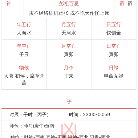
神
宿
宿
彭祖百忌
庚不经络织机虚张 戌不吃犬作怪上床
年五行
月五行
日五行
大海水
天河水
钗钏金
年空亡
月空亡
日空亡
子丑
寅卯
寅卯
物候
月令
日禄
大暑 初候，腐草为
丁未
申命互禄
萤
子
时辰：子时（丙子）
时间：23:00-00:59
凶
冲煞：冲马(庚午)煞南
神位：财神-西南 喜神-正西 福神-西北 阳贵-西北