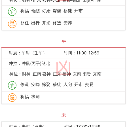
神位：财神-正东 喜神-东北 福神-西北 阳贵-正南
祈福
斋醮
订婚
嫁娶
移徙
开市
赴任
出行
开光
修造
安葬
午
时辰：午时（壬午）
时间：11:00-12:59
凶
冲煞：冲鼠(丙子)煞北
神位：财神-正南 喜神-正东 福神-东南 阳贵-东南
修造
安葬
嫁娶
移徙
入宅
开市
交易
祈福
求嗣
未
时辰：未时（癸未）
时间：13:00-14:59