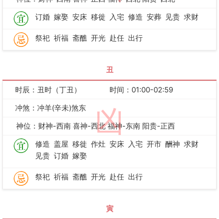
订婚
嫁娶
安床
移徙
入宅
修造
安葬
见贵
求财
祭祀
祈福
斋醮
开光
赴任
出行
丑
时辰：丑时（丁丑）
时间：01:00-02:59
冲煞：冲羊(辛未)煞东
凶
神位：财神-西南 喜神-西北 福神-东南 阳贵-正西
修造
盖屋
移徙
作灶
安床
入宅
开市
酬神
求财
见贵
订婚
嫁娶
祭祀
祈福
斋醮
开光
赴任
出行
寅