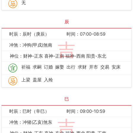
无
辰
时辰：辰时（庚辰）
时间：07:00-08:59
吉
冲煞：冲狗(甲戌)煞南
神位：财神-正东 喜神-正南 福神-西南 阳贵-东北
祈福
求嗣
订婚
嫁娶
出行
求财
开市
交易
安床
上梁
盖屋
入殓
巳
时辰：巳时（辛巳）
时间：09:00-10:59
吉
冲煞：冲猪(乙亥)煞东