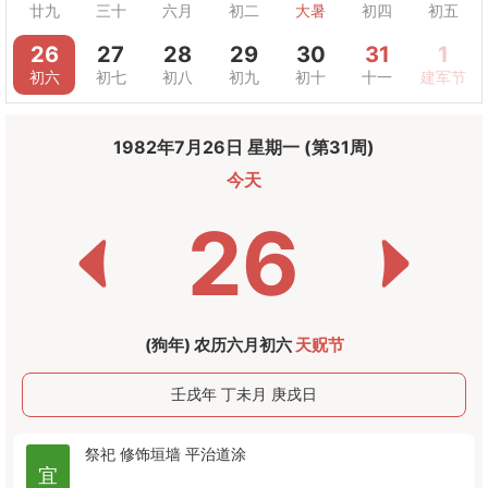
廿九
三十
六月
初二
大暑
初四
初五
26
27
28
29
30
31
1
初六
初七
初八
初九
初十
十一
建军节
1982年7月26日 星期一 (第31周)
今天
26
(狗年) 农历六月初六
天贶节
壬戌年 丁未月 庚戌日
祭祀
修饰垣墙
平治道涂
宜