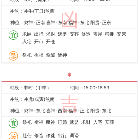
冲煞：冲牛(丁丑)煞西
凶
神位：财神-正南 喜神-东南 福神-东北 阳贵-正东
求嗣
出行
求财
嫁娶
安葬
修造
盖屋
移徙
安床
入宅
开市
开仓
祭祀
祈福
斋醮
酬神
申
时辰：申时（甲申）
时间：15:00-16:59
吉
冲煞：冲虎(戊寅)煞南
神位：财神-东北 喜神-西南 福神-正北 阳贵-东北
祭祀
祈福
酬神
订婚
嫁娶
求财
入宅
安葬
赴任
修造
移徙
出行
词讼