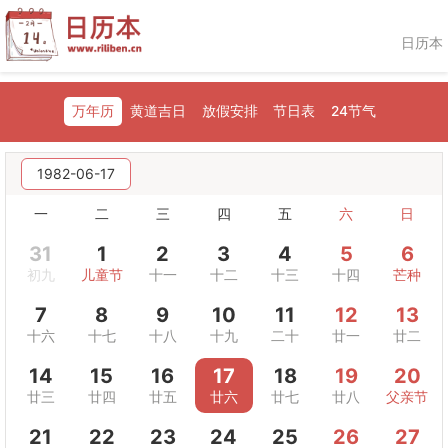
日历本
万年历
黄道吉日
放假安排
节日表
24节气
1982-06-17
一
二
三
四
五
六
日
31
1
2
3
4
5
6
初九
儿童节
十一
十二
十三
十四
芒种
7
8
9
10
11
12
13
十六
十七
十八
十九
二十
廿一
廿二
14
15
16
17
18
19
20
廿三
廿四
廿五
廿六
廿七
廿八
父亲节
21
22
23
24
25
26
27