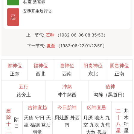
挂匾
造畜稠
安葬
开生坟
行丧
忌
上一节气:
芒种
（1982-06-06 08:35:53）
下一节气:
夏至
（1982-06-22 01:22:59）
财神位
福神位
喜神位
阳贵神位
阴贵神位
正东
西北
西南
东北
正南
五行
冲煞
值神
路旁土
冲牛煞西
勾陈（黑道日）
吉神宜趋
今日胎神
凶神宜忌
建
二
井
除
十
木
天德 守日 天
厨灶厕 外西
月厌 地火 九
除
十
八
犴
巫 福德 益后
南
空 九坎 九焦
日
二
星
星
明堂
大煞 孤辰