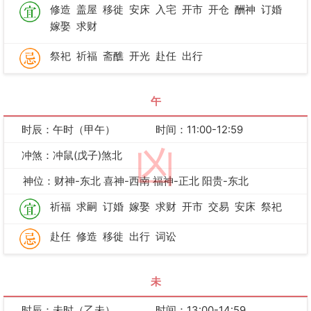
修造
盖屋
移徙
安床
入宅
开市
开仓
酬神
订婚
嫁娶
求财
祭祀
祈福
斋醮
开光
赴任
出行
午
时辰：午时（甲午）
时间：11:00-12:59
凶
冲煞：冲鼠(戊子)煞北
神位：财神-东北 喜神-西南 福神-正北 阳贵-东北
祈福
求嗣
订婚
嫁娶
求财
开市
交易
安床
祭祀
赴任
修造
移徙
出行
词讼
未
时辰：未时（乙未）
时间：13:00-14:59