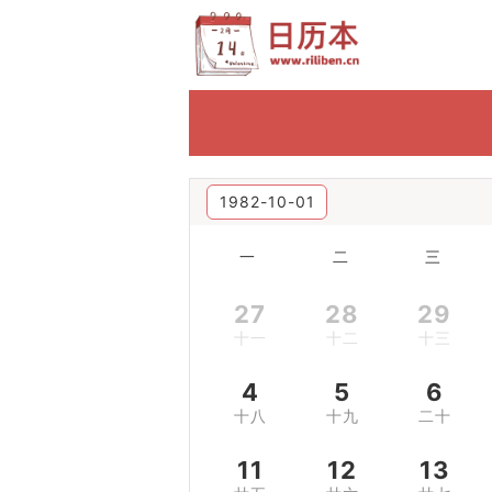
1982-10-01
一
二
三
27
28
29
十一
十二
十三
4
5
6
十八
十九
二十
11
12
13