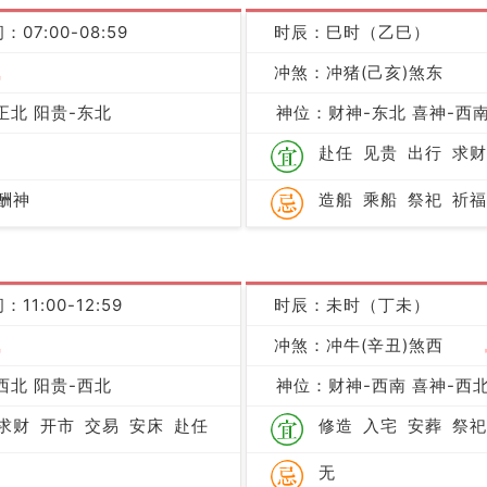
：07:00-08:59
时辰：巳时（乙巳）
吉
冲煞：冲猪(己亥)煞东
正北 阳贵-东北
神位：财神-东北 喜神-西南
赴任
见贵
出行
求财
酬神
造船
乘船
祭祀
祈福
：11:00-12:59
时辰：未时（丁未）
吉
冲煞：冲牛(辛丑)煞西
西北 阳贵-西北
神位：财神-西南 喜神-西北
求财
开市
交易
安床
赴任
修造
入宅
安葬
祭祀
无