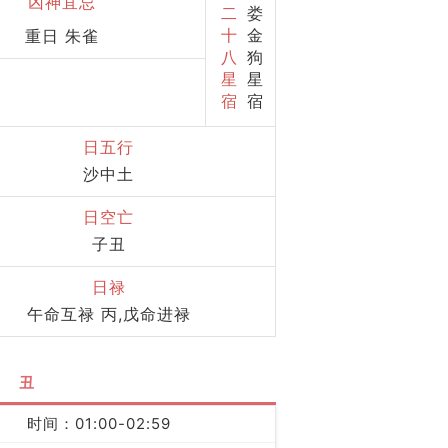
凶神宜忌
二
娄
十
金
重日 朱雀
八
狗
星
星
宿
宿
日五行
沙中土
日空亡
子丑
日禄
午命互禄 丙,戊命进禄
丑
时间：01:00-02:59