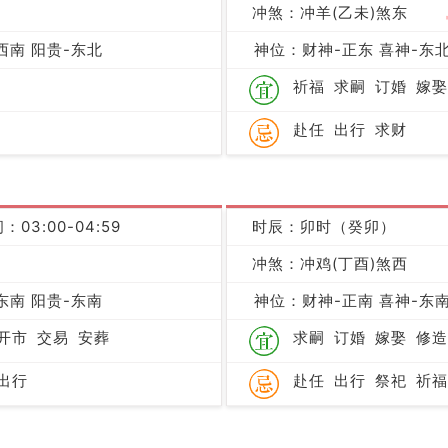
凶
冲煞：冲羊(乙未)煞东
西南 阳贵-东北
神位：财神-正东 喜神-东北
祈福
求嗣
订婚
嫁娶
赴任
出行
求财
：03:00-04:59
时辰：卯时（癸卯）
凶
冲煞：冲鸡(丁酉)煞西
东南 阳贵-东南
神位：财神-正南 喜神-东南
开市
交易
安葬
求嗣
订婚
嫁娶
修造
出行
赴任
出行
祭祀
祈福