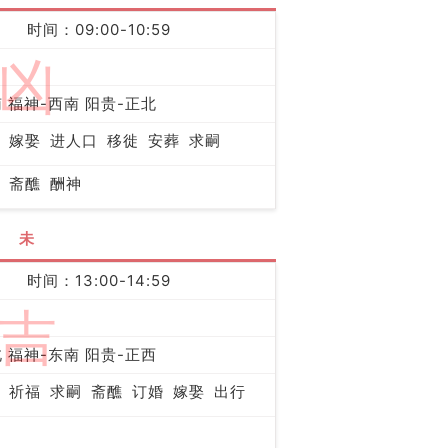
时间：09:00-10:59
凶
 福神-西南 阳贵-正北
嫁娶
进人口
移徙
安葬
求嗣
斋醮
酬神
未
时间：13:00-14:59
吉
 福神-东南 阳贵-正西
祈福
求嗣
斋醮
订婚
嫁娶
出行