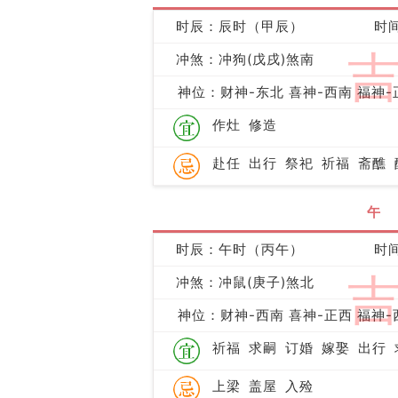
时辰：辰时（甲辰）
时间
冲煞：冲狗(戊戌)煞南
神位：财神-东北 喜神-西南 福神-
作灶
修造
赴任
出行
祭祀
祈福
斋醮
午
时辰：午时（丙午）
时间
冲煞：冲鼠(庚子)煞北
神位：财神-西南 喜神-正西 福神-
祈福
求嗣
订婚
嫁娶
出行
上梁
盖屋
入殓