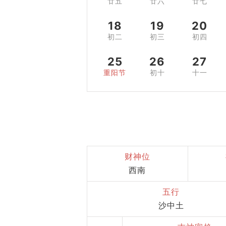
廿五
廿六
廿七
18
19
20
初二
初三
初四
25
26
27
重阳节
初十
十一
财神位
西南
五行
沙中土