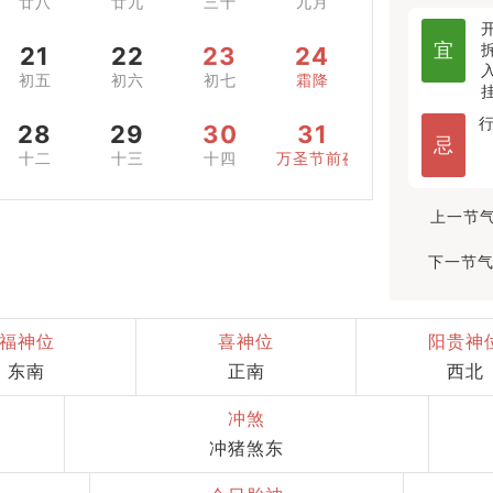
廿八
廿九
三十
九月
宜
21
22
23
24
初五
初六
初七
霜降
28
29
30
31
忌
十二
十三
十四
万圣节前夜
上一节气
下一节气
福神位
喜神位
阳贵神
东南
正南
西北
冲煞
冲猪煞东