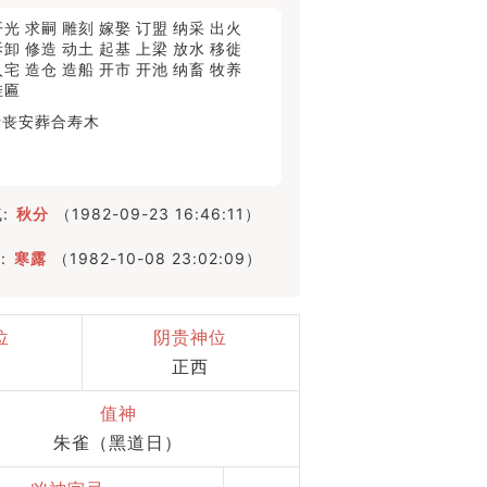
开光
求嗣
雕刻
嫁娶
订盟
纳采
出火
拆卸
修造
动土
起基
上梁
放水
移徙
入宅
造仓
造船
开市
开池
纳畜
牧养
挂匾
行丧
安葬
合寿木
:
秋分
（1982-09-23 16:46:11）
:
寒露
（1982-10-08 23:02:09）
位
阴贵神位
正西
值神
朱雀（黑道日）