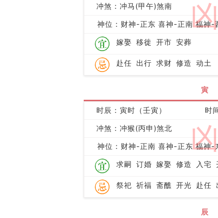
冲煞：冲马(甲午)煞南
神位：财神-正东 喜神-正南 福神-
嫁娶
移徙
开市
安葬
赴任
出行
求财
修造
动土
寅
时辰：寅时（壬寅）
时间
冲煞：冲猴(丙申)煞北
神位：财神-正南 喜神-正东 福神-
求嗣
订婚
嫁娶
修造
入宅
祭祀
祈福
斋醮
开光
赴任
辰