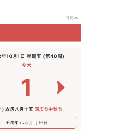
日历本
2年10月1日 星期五 (第40周)
今天
1
年) 农历八月十五
国庆节中秋节
壬戌年 己酉月 丁巳日