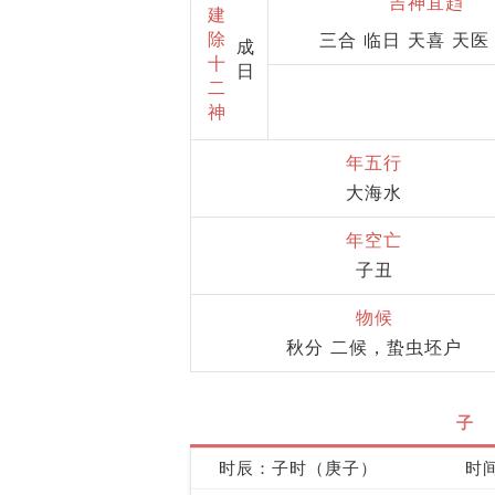
吉神宜趋
建
除
三合 临日 天喜 天医
成
十
日
二
神
年五行
大海水
年空亡
子丑
物候
秋分 二候，蛰虫坯户
子
时辰：子时（庚子）
时间