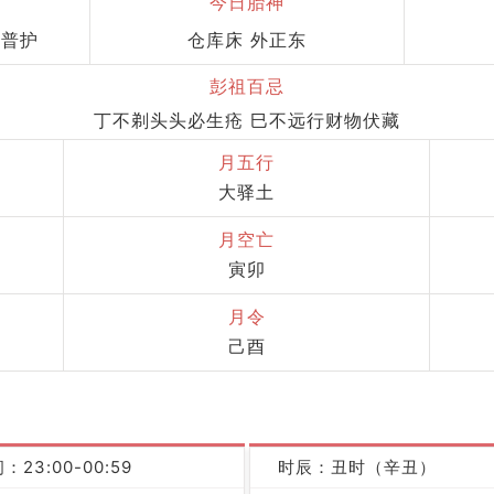
今日胎神
 普护
仓库床 外正东
彭祖百忌
丁不剃头头必生疮 巳不远行财物伏藏
月五行
大驿土
月空亡
寅卯
月令
己酉
：23:00-00:59
时辰：丑时（辛丑）