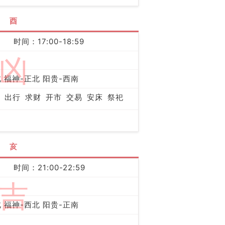
酉
时间：17:00-18:59
凶
 福神-正北 阳贵-西南
出行
求财
开市
交易
安床
祭祀
亥
时间：21:00-22:59
吉
 福神-西北 阳贵-正南