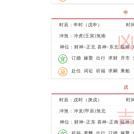
申
时辰：申时（戊申）
时间
冲煞：冲虎(壬寅)煞南
神位：财神-正北 喜神-东北 福神-
订婚
嫁娶
出行
求财
开市
赴任
词讼
祈福
求嗣
乘船
戌
时辰：戌时（庚戌）
时间
冲煞：冲龙(甲辰)煞北
神位：财神-正东 喜神-正南 福神-
祈福
斋醮
出行
订婚
嫁娶