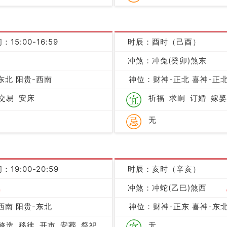
：15:00-16:59
时辰：酉时（己酉）
凶
冲煞：冲兔(癸卯)煞东
东北 阳贵-西南
神位：财神-正北 喜神-正北
交易
安床
祈福
求嗣
订婚
嫁娶
无
：19:00-20:59
时辰：亥时（辛亥）
吉
冲煞：冲蛇(乙巳)煞西
西南 阳贵-东北
神位：财神-正东 喜神-东北
修造
移徙
开市
安葬
祭祀
无