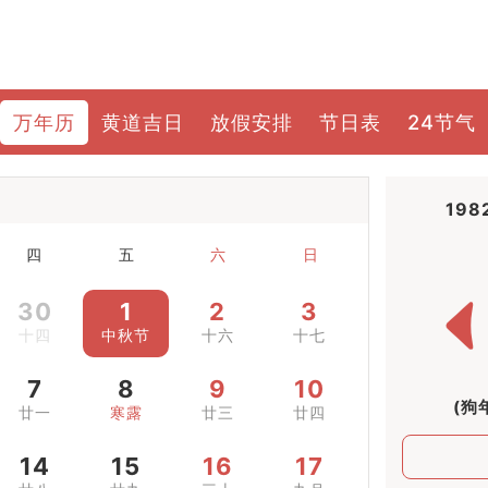
万年历
黄道吉日
放假安排
节日表
24节气
198
四
五
六
日
30
1
2
3
十四
中秋节
十六
十七
7
8
9
10
(狗
廿一
寒露
廿三
廿四
14
15
16
17