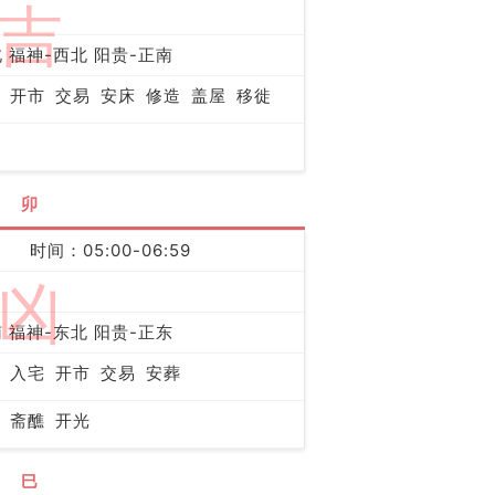
吉
 福神-西北 阳贵-正南
开市
交易
安床
修造
盖屋
移徙
卯
时间：05:00-06:59
凶
 福神-东北 阳贵-正东
入宅
开市
交易
安葬
斋醮
开光
巳