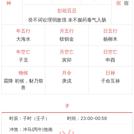
神
宿
宿
彭祖百忌
癸不词讼理弱敌强 未不服药毒气入肠
年五行
月五行
日五行
大海水
钗钏金
杨柳木
年空亡
月空亡
日空亡
子丑
寅卯
申酉
物候
月令
日禄
霜降 初候，豺乃祭
庚戌
子命互禄
兽
子
时辰：子时（壬子）
时间：23:00-00:59
冲煞：冲马(丙午)煞南