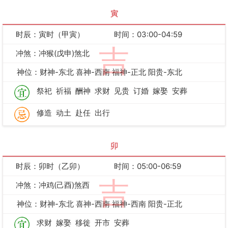
寅
时辰：寅时（甲寅）
时间：03:00-04:59
吉
冲煞：冲猴(戊申)煞北
神位：财神-东北 喜神-西南 福神-正北 阳贵-东北
祭祀
祈福
酬神
求财
见贵
订婚
嫁娶
安葬
修造
动土
赴任
出行
卯
时辰：卯时（乙卯）
时间：05:00-06:59
吉
冲煞：冲鸡(己酉)煞西
神位：财神-东北 喜神-西南 福神-西南 阳贵-正北
求财
嫁娶
移徙
开市
安葬