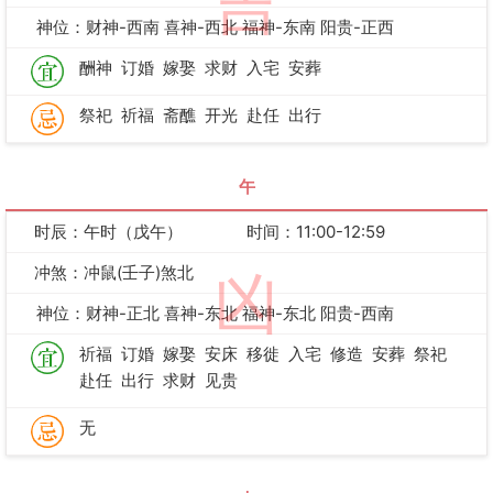
吉
神位：财神-西南 喜神-西北 福神-东南 阳贵-正西
酬神
订婚
嫁娶
求财
入宅
安葬
祭祀
祈福
斋醮
开光
赴任
出行
午
时辰：午时（戊午）
时间：11:00-12:59
冲煞：冲鼠(壬子)煞北
凶
神位：财神-正北 喜神-东北 福神-东北 阳贵-西南
祈福
订婚
嫁娶
安床
移徙
入宅
修造
安葬
祭祀
赴任
出行
求财
见贵
无