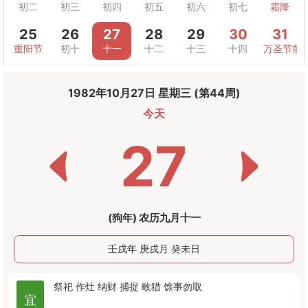
初二
初三
初四
初五
初六
初七
霜降
25
26
27
28
29
30
31
重阳节
初十
十一
十二
十三
十四
万圣节前
1982年10月27日 星期三 (第44周)
今天
27
(狗年) 农历九月十一
壬戌年 庚戌月 癸未日
祭祀
作灶
纳财
捕捉
畋猎
馀事勿取
宜