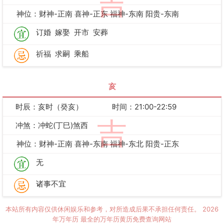
吉
神位：财神-正南 喜神-正东 福神-东南 阳贵-东南
订婚
嫁娶
开市
安葬
祈福
求嗣
乘船
亥
时辰：亥时（癸亥）
时间：21:00-22:59
吉
冲煞：冲蛇(丁巳)煞西
神位：财神-正南 喜神-东南 福神-东北 阳贵-正东
无
诸事不宜
本站所有内容仅供休闲娱乐和参考，对所造成后果不承担任何责任。
2026
年万年历
最全的万年历黄历免费查询网站