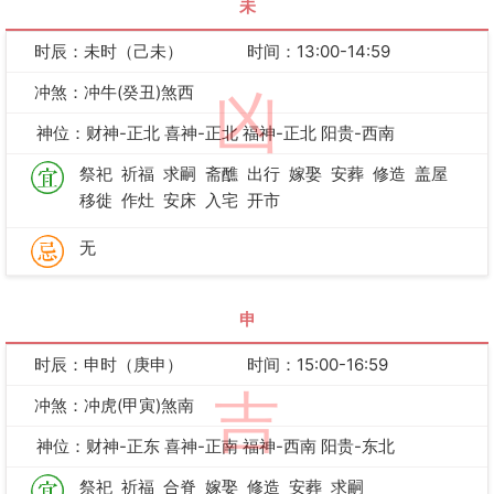
未
时辰：未时（己未）
时间：13:00-14:59
冲煞：冲牛(癸丑)煞西
凶
神位：财神-正北 喜神-正北 福神-正北 阳贵-西南
祭祀
祈福
求嗣
斋醮
出行
嫁娶
安葬
修造
盖屋
移徙
作灶
安床
入宅
开市
无
申
时辰：申时（庚申）
时间：15:00-16:59
吉
冲煞：冲虎(甲寅)煞南
神位：财神-正东 喜神-正南 福神-西南 阳贵-东北
祭祀
祈福
合脊
嫁娶
修造
安葬
求嗣