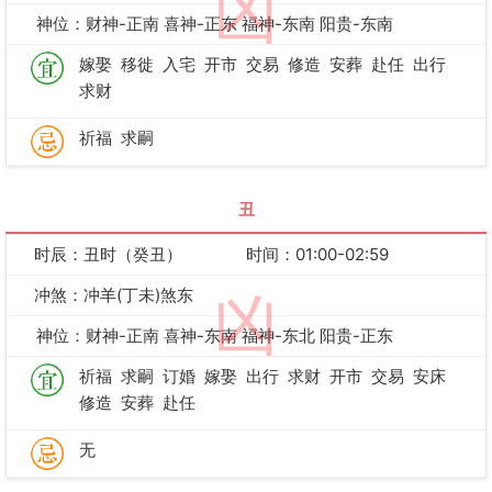
凶
神位：财神-正南 喜神-正东 福神-东南 阳贵-东南
嫁娶
移徙
入宅
开市
交易
修造
安葬
赴任
出行
求财
祈福
求嗣
丑
时辰：丑时（癸丑）
时间：01:00-02:59
冲煞：冲羊(丁未)煞东
凶
神位：财神-正南 喜神-东南 福神-东北 阳贵-正东
祈福
求嗣
订婚
嫁娶
出行
求财
开市
交易
安床
修造
安葬
赴任
无