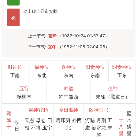
动土
破土
开市
安葬
忌
上一节气:
霜降
（1982-10-24 01:57:47）
下一节气:
立冬
（1982-11-08 02:04:06）
财神位
福神位
喜神位
阳贵神位
阴贵神位
正南
东北
东南
东南
正东
五行
冲煞
值神
杨柳木
冲牛煞西
朱雀（黑道日）
吉神宜趋
今日胎神
凶神宜忌
建
二
壁
除
十
水
天恩 母仓 四
房床厕 外西
河魁 月刑 五
收
十
八
獝
相 不将 玉宇
北
虚 触水龙 朱
日
二
星
星
雀