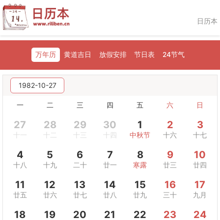
日历本
万年历
黄道吉日
放假安排
节日表
24节气
1982-10-27
一
二
三
四
五
六
日
27
28
29
30
1
2
3
十一
十二
十三
十四
中秋节
十六
十七
4
5
6
7
8
9
10
十八
十九
二十
廿一
寒露
廿三
廿四
11
12
13
14
15
16
17
廿五
廿六
廿七
廿八
廿九
三十
九月
18
19
20
21
22
23
24