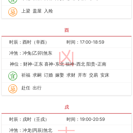
上梁
盖屋
入殓
酉
时辰：酉时（辛酉）
时间：17:00-18:59
凶
冲煞：冲兔(乙卯)煞东
神位：财神-正东 喜神-东北 福神-西北 阳贵-正南
祈福
求嗣
订婚
嫁娶
求财
开市
交易
安床
赴任
出行
戌
时辰：戌时（壬戌）
时间：19:00-20:59
冲煞：冲龙(丙辰)煞北