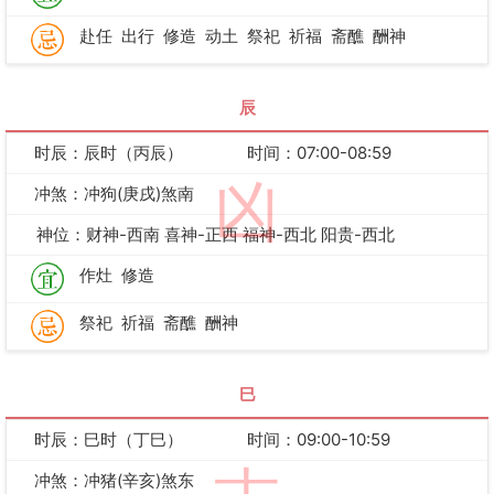
赴任
出行
修造
动土
祭祀
祈福
斋醮
酬神
辰
时辰：辰时（丙辰）
时间：07:00-08:59
凶
冲煞：冲狗(庚戌)煞南
神位：财神-西南 喜神-正西 福神-西北 阳贵-西北
作灶
修造
祭祀
祈福
斋醮
酬神
巳
时辰：巳时（丁巳）
时间：09:00-10:59
冲煞：冲猪(辛亥)煞东