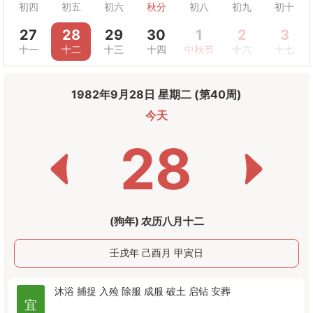
初四
初五
初六
秋分
初八
初九
初十
27
28
29
30
1
2
3
十一
十二
十三
十四
中秋节
十六
十七
1982年9月28日 星期二 (第40周)
今天
28
(狗年) 农历八月十二
壬戌年 己酉月 甲寅日
沐浴
捕捉
入殓
除服
成服
破土
启钻
安葬
宜