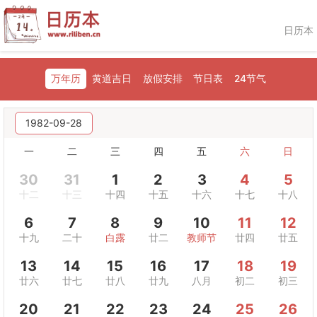
日历本
万年历
黄道吉日
放假安排
节日表
24节气
1982-09-28
一
二
三
四
五
六
日
30
31
1
2
3
4
5
十二
十三
十四
十五
十六
十七
十八
6
7
8
9
10
11
12
十九
二十
白露
廿二
教师节
廿四
廿五
13
14
15
16
17
18
19
廿六
廿七
廿八
廿九
八月
初二
初三
20
21
22
23
24
25
26