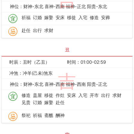
吉
神位：财神-东北 喜神-西南 福神-正北 阳贵-东北
祈福
订婚
嫁娶
安床
移徙
入宅
修造
安葬
赴任
出行
求财
丑
时辰：丑时（乙丑）
时间：01:00-02:59
冲煞：冲羊(己未)煞东
吉
神位：财神-东北 喜神-西南 福神-西南 阳贵-正北
修造
盖屋
移徙
作灶
安床
入宅
开市
出行
求财
见贵
订婚
嫁娶
赴任
祭祀
祈福
斋醮
酬神