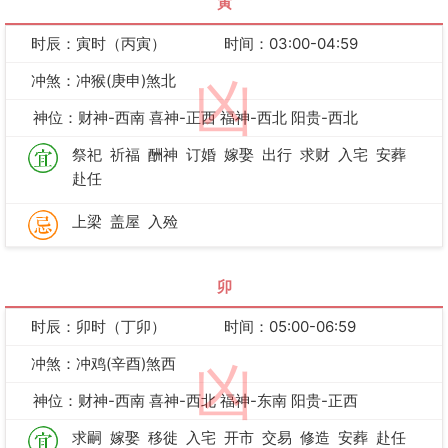
寅
时辰：寅时（丙寅）
时间：03:00-04:59
冲煞：冲猴(庚申)煞北
凶
神位：财神-西南 喜神-正西 福神-西北 阳贵-西北
祭祀
祈福
酬神
订婚
嫁娶
出行
求财
入宅
安葬
赴任
上梁
盖屋
入殓
卯
时辰：卯时（丁卯）
时间：05:00-06:59
冲煞：冲鸡(辛酉)煞西
凶
神位：财神-西南 喜神-西北 福神-东南 阳贵-正西
求嗣
嫁娶
移徙
入宅
开市
交易
修造
安葬
赴任