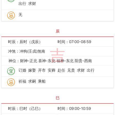
出行
求财
无
辰
时辰：辰时（戊辰）
时间：07:00-08:59
吉
冲煞：冲狗(壬戌)煞南
神位：财神-正北 喜神-东北 福神-东北 阳贵-西南
订婚
嫁娶
开市
安葬
赴任
见贵
求财
出行
祈福
求嗣
乘船
巳
时辰：巳时（己巳）
时间：09:00-10:59