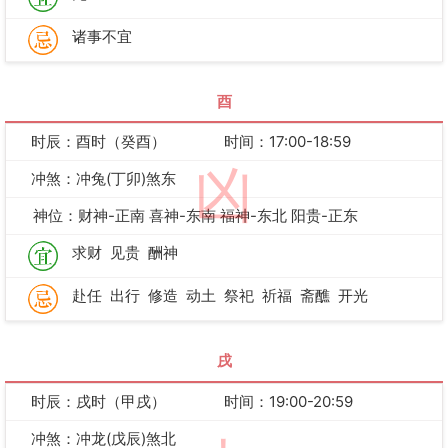
诸事不宜
酉
时辰：酉时（癸酉）
时间：17:00-18:59
凶
冲煞：冲兔(丁卯)煞东
神位：财神-正南 喜神-东南 福神-东北 阳贵-正东
求财
见贵
酬神
赴任
出行
修造
动土
祭祀
祈福
斋醮
开光
戌
时辰：戌时（甲戌）
时间：19:00-20:59
冲煞：冲龙(戊辰)煞北