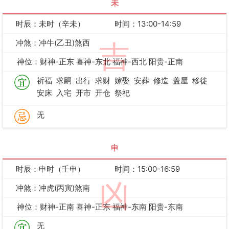
未
时辰：未时（辛未）
时间：13:00-14:59
冲煞：冲牛(乙丑)煞西
吉
神位：财神-正东 喜神-东北 福神-西北 阳贵-正南
祈福
求嗣
出行
求财
嫁娶
安葬
修造
盖屋
移徙
安床
入宅
开市
开仓
祭祀
无
申
时辰：申时（壬申）
时间：15:00-16:59
凶
冲煞：冲虎(丙寅)煞南
神位：财神-正南 喜神-正东 福神-东南 阳贵-东南
无