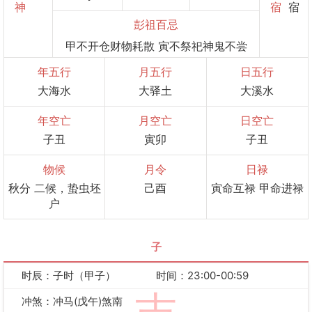
神
宿
宿
彭祖百忌
甲不开仓财物耗散 寅不祭祀神鬼不尝
年五行
月五行
日五行
大海水
大驿土
大溪水
年空亡
月空亡
日空亡
子丑
寅卯
子丑
物候
月令
日禄
秋分 二候，蛰虫坯
己酉
寅命互禄 甲命进禄
户
子
时辰：子时（甲子）
时间：23:00-00:59
冲煞：冲马(戊午)煞南