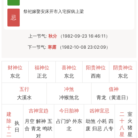
祭祀
嫁娶
安床
开市
入宅
探病
上梁
忌
上一节气:
秋分
（1982-09-23 16:46:11）
下一节气:
寒露
（1982-10-08 23:02:09）
财神位
福神位
喜神位
阳贵神位
阴贵神位
东北
正北
东北
西南
东北
五行
冲煞
值神
大溪水
冲猴煞北
青龙（黄道日）
吉神宜趋
今日胎神
凶神宜忌
建
二
室
除
十
火
月空 解神 五
占门炉 外东
劫煞 小耗 四
执
十
八
猪
合 青龙 鸣吠
北
废 归忌 八专
日
二
星
星
对