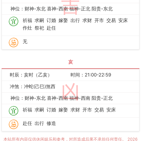
吉
神位：财神-东北 喜神-西南 福神-正北 阳贵-东北
祈福
求嗣
订婚
嫁娶
出行
求财
开市
交易
安床
作灶
祭祀
赴任
无
亥
时辰：亥时（乙亥）
时间：21:00-22:59
凶
冲煞：冲蛇(己巳)煞西
神位：财神-东北 喜神-西南 福神-西南 阳贵-正北
祈福
求嗣
订婚
嫁娶
求财
开市
交易
安床
赴任
出行
修造
本站所有内容仅供休闲娱乐和参考，对所造成后果不承担任何责任。
2026