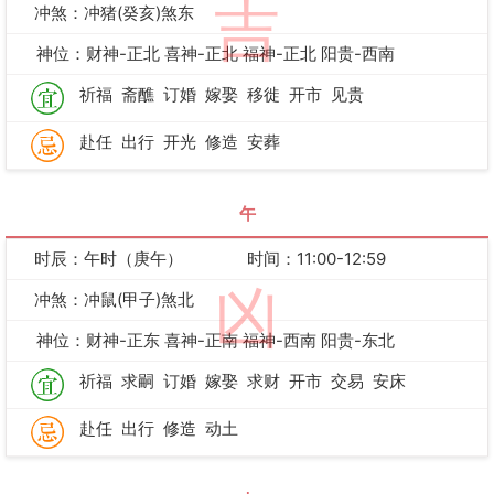
吉
冲煞：冲猪(癸亥)煞东
神位：财神-正北 喜神-正北 福神-正北 阳贵-西南
祈福
斋醮
订婚
嫁娶
移徙
开市
见贵
赴任
出行
开光
修造
安葬
午
时辰：午时（庚午）
时间：11:00-12:59
凶
冲煞：冲鼠(甲子)煞北
神位：财神-正东 喜神-正南 福神-西南 阳贵-东北
祈福
求嗣
订婚
嫁娶
求财
开市
交易
安床
赴任
出行
修造
动土