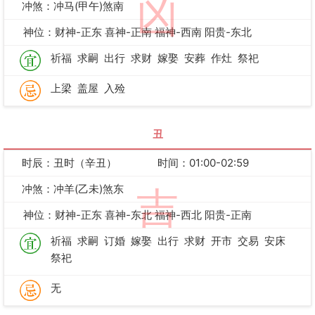
凶
冲煞：冲马(甲午)煞南
神位：财神-正东 喜神-正南 福神-西南 阳贵-东北
祈福
求嗣
出行
求财
嫁娶
安葬
作灶
祭祀
上梁
盖屋
入殓
丑
时辰：丑时（辛丑）
时间：01:00-02:59
冲煞：冲羊(乙未)煞东
吉
神位：财神-正东 喜神-东北 福神-西北 阳贵-正南
祈福
求嗣
订婚
嫁娶
出行
求财
开市
交易
安床
祭祀
无