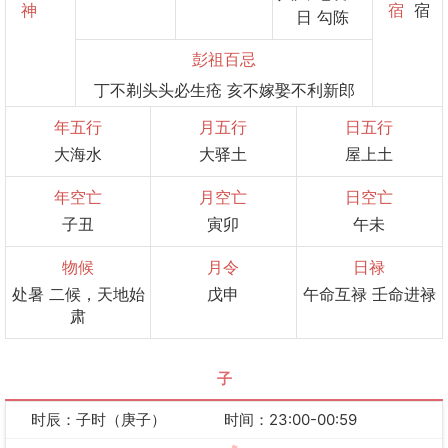
神
宿
宿
日 勾陈
彭祖百忌
丁不剃头头必生疮 亥不嫁娶不利新郎
年五行
月五行
日五行
大海水
大驿土
屋上土
年空亡
月空亡
日空亡
子丑
寅卯
午未
物候
月令
日禄
处暑 二候，天地始
戊申
午命互禄 壬命进禄
肃
子
时辰：子时（庚子）
时间：23:00-00:59