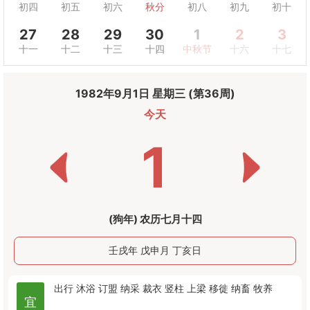
初四
初五
初六
秋分
初八
初九
初十
27
28
29
30
1
2
3
十一
十二
十三
十四
中秋节
十六
十七
1982年9月1日 星期三 (第36周)
今天
1
(狗年) 农历七月十四
壬戌年 戊申月 丁亥日
出行
沐浴
订盟
纳采
裁衣
竖柱
上梁
移徙
纳畜
牧养
宜