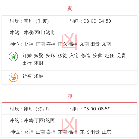
寅
时辰：寅时（壬寅）
时间：03:00-04:59
冲煞：冲猴(丙申)煞北
凶
神位：财神-正南 喜神-正东 福神-东南 阳贵-东南
订婚
嫁娶
安床
移徙
入宅
修造
安葬
赴任
见贵
出行
求财
祈福
求嗣
卯
时辰：卯时（癸卯）
时间：05:00-06:59
凶
冲煞：冲鸡(丁酉)煞西
神位：财神-正南 喜神-东南 福神-东北 阳贵-正东