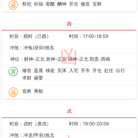
祭祀
祈福
斋醮
酬神
开光
修造
安葬
酉
时辰：酉时（己酉）
时间：17:00-18:59
冲煞：冲兔(癸卯)煞东
凶
神位：财神-正北 喜神-正北 福神-正北 阳贵-西南
修造
盖屋
移徙
安床
入宅
开市
开仓
赴任
出行
求财
嫁娶
造桥
乘船
戌
时辰：戌时（庚戌）
时间：19:00-20:59
冲煞：冲龙(甲辰)煞北