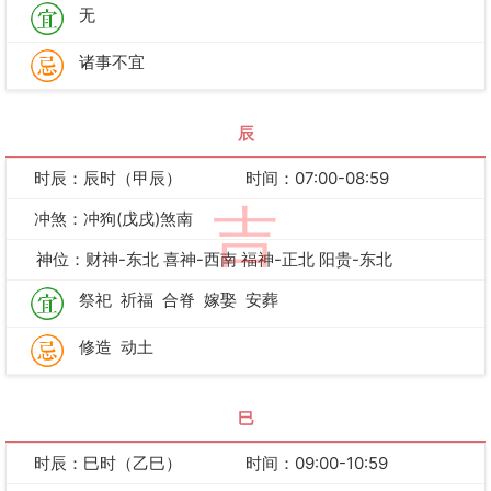
无
诸事不宜
辰
时辰：辰时（甲辰）
时间：07:00-08:59
吉
冲煞：冲狗(戊戌)煞南
神位：财神-东北 喜神-西南 福神-正北 阳贵-东北
祭祀
祈福
合脊
嫁娶
安葬
修造
动土
巳
时辰：巳时（乙巳）
时间：09:00-10:59