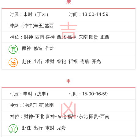
未
时辰：未时（丁未）
时间：13:00-14:59
吉
冲煞：冲牛(辛丑)煞西
神位：财神-西南 喜神-西北 福神-东南 阳贵-正西
酬神
修造
作灶
赴任
出行
求财
祭祀
祈福
斋醮
开光
申
时辰：申时（戊申）
时间：15:00-16:59
凶
冲煞：冲虎(壬寅)煞南
神位：财神-正北 喜神-东北 福神-东北 阳贵-西南
赴任
出行
求财
见贵