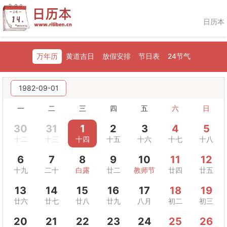
日历本
万年历
黄道吉日
放假安排
节日表
24节气
1982-09-01
一
二
三
四
五
六
日
30
31
1
2
3
4
5
十二
十三
十四
十五
十六
十七
十八
6
7
8
9
10
11
12
十九
二十
白露
廿二
教师节
廿四
廿五
13
14
15
16
17
18
19
廿六
廿七
廿八
廿九
八月
初二
初三
20
21
22
23
24
25
26