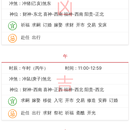
凶
冲煞：冲猪(己亥)煞东
神位：财神-东北 喜神-西南 福神-西南 阳贵-正北
祈福
求嗣
订婚
嫁娶
求财
开市
交易
安床
赴任
出行
午
时辰：午时（丙午）
时间：11:00-12:59
吉
冲煞：冲鼠(庚子)煞北
神位：财神-西南 喜神-正西 福神-西北 阳贵-西北
求嗣
嫁娶
移徙
入宅
开市
交易
修造
安葬
订婚
赴任
出行
求财
祭祀
祈福
斋醮
开光