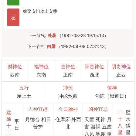
嫁娶
安门
动土
安葬
忌
上一节气:
处暑
（1982-08-23 19:15:13）
下一节气:
白露
（1982-09-08 07:31:43）
财神位
福神位
喜神位
阳贵神位
阴贵神位
西南
东南
正南
西北
正西
五行
冲煞
值神
屋上土
冲蛇煞西
勾陈（黑道日）
吉神宜趋
今日胎神
凶神宜忌
建
二
壁
除
十
水
月德合 相日
仓库床 外西
天罡 死神 月
平
十
八
獝
普护
北
害 游祸 五虚
日
二
星
星
八风 地囊 重