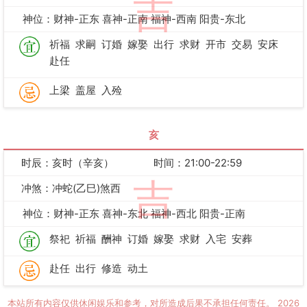
吉
神位：财神-正东 喜神-正南 福神-西南 阳贵-东北
祈福
求嗣
订婚
嫁娶
出行
求财
开市
交易
安床
赴任
上梁
盖屋
入殓
亥
时辰：亥时（辛亥）
时间：21:00-22:59
吉
冲煞：冲蛇(乙巳)煞西
神位：财神-正东 喜神-东北 福神-西北 阳贵-正南
祭祀
祈福
酬神
订婚
嫁娶
求财
入宅
安葬
赴任
出行
修造
动土
本站所有内容仅供休闲娱乐和参考，对所造成后果不承担任何责任。
2026