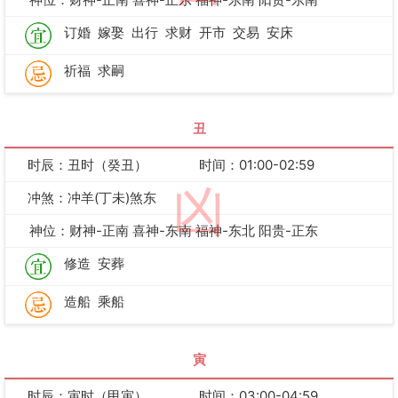
订婚
嫁娶
出行
求财
开市
交易
安床
祈福
求嗣
丑
时辰：丑时（癸丑）
时间：01:00-02:59
凶
冲煞：冲羊(丁未)煞东
神位：财神-正南 喜神-东南 福神-东北 阳贵-正东
修造
安葬
造船
乘船
寅
时辰：寅时（甲寅）
时间：03:00-04:59