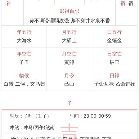
神
宿
宿
彭祖百忌
癸不词讼理弱敌强 卯不穿井水泉不香
年五行
月五行
日五行
大海水
大驿土
金箔金
年空亡
月空亡
日空亡
子丑
寅卯
辰巳
物候
月令
日禄
白露 二候，玄鸟归
己酉
子命互禄 乙命进禄
子
时辰：子时（壬子）
时间：23:00-00:59
吉
冲煞：冲马(丙午)煞南
神位：财神-正南 喜神-正东 福神-东南 阳贵-东南