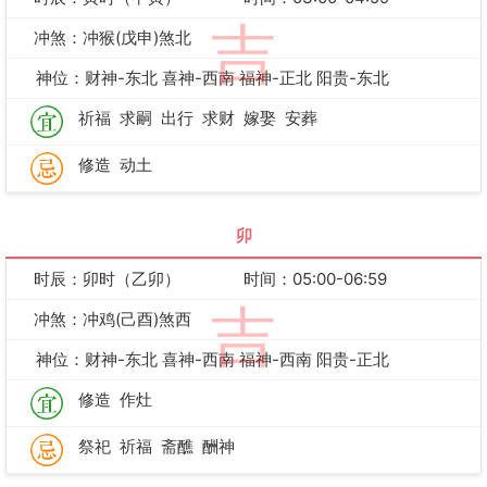
吉
冲煞：冲猴(戊申)煞北
神位：财神-东北 喜神-西南 福神-正北 阳贵-东北
祈福
求嗣
出行
求财
嫁娶
安葬
修造
动土
卯
时辰：卯时（乙卯）
时间：05:00-06:59
吉
冲煞：冲鸡(己酉)煞西
神位：财神-东北 喜神-西南 福神-西南 阳贵-正北
修造
作灶
祭祀
祈福
斋醮
酬神