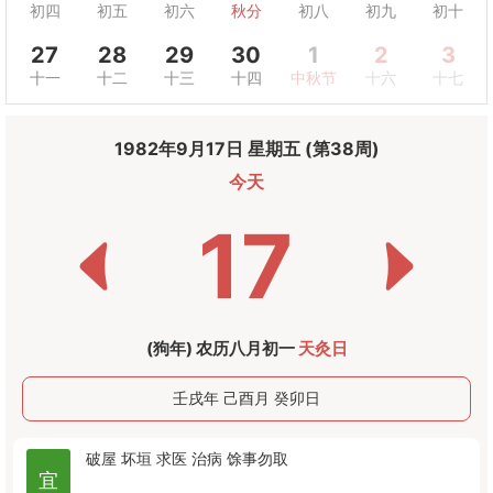
初四
初五
初六
秋分
初八
初九
初十
27
28
29
30
1
2
3
十一
十二
十三
十四
中秋节
十六
十七
1982年9月17日 星期五 (第38周)
今天
17
(狗年) 农历八月初一
天灸日
壬戌年 己酉月 癸卯日
破屋
坏垣
求医
治病
馀事勿取
宜