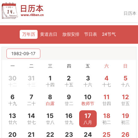
日历本
万年历
黄道吉日
放假安排
节日表
24节气
1982-09-17
一
二
三
四
五
六
日
30
31
1
2
3
4
5
十二
十三
十四
十五
十六
十七
十八
6
7
8
9
10
11
12
十九
二十
白露
廿二
教师节
廿四
廿五
13
14
15
16
17
18
19
廿六
廿七
廿八
廿九
八月
初二
初三
20
21
22
23
24
25
26