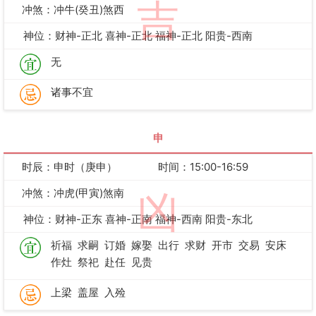
吉
冲煞：冲牛(癸丑)煞西
神位：财神-正北 喜神-正北 福神-正北 阳贵-西南
无
诸事不宜
申
时辰：申时（庚申）
时间：15:00-16:59
冲煞：冲虎(甲寅)煞南
凶
神位：财神-正东 喜神-正南 福神-西南 阳贵-东北
祈福
求嗣
订婚
嫁娶
出行
求财
开市
交易
安床
作灶
祭祀
赴任
见贵
上梁
盖屋
入殓