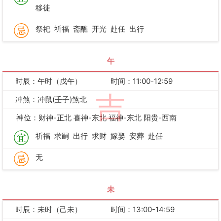
移徙
祭祀
祈福
斋醮
开光
赴任
出行
午
时辰：午时（戊午）
时间：11:00-12:59
吉
冲煞：冲鼠(壬子)煞北
神位：财神-正北 喜神-东北 福神-东北 阳贵-西南
祈福
求嗣
出行
求财
嫁娶
安葬
赴任
无
未
时辰：未时（己未）
时间：13:00-14:59