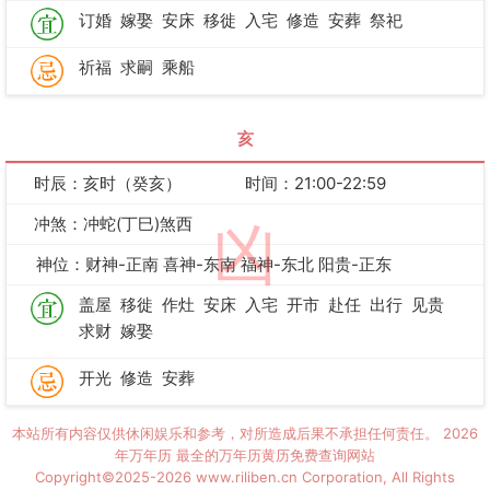
订婚
嫁娶
安床
移徙
入宅
修造
安葬
祭祀
祈福
求嗣
乘船
亥
时辰：亥时（癸亥）
时间：21:00-22:59
冲煞：冲蛇(丁巳)煞西
凶
神位：财神-正南 喜神-东南 福神-东北 阳贵-正东
盖屋
移徙
作灶
安床
入宅
开市
赴任
出行
见贵
求财
嫁娶
开光
修造
安葬
本站所有内容仅供休闲娱乐和参考，对所造成后果不承担任何责任。
2026
年万年历
最全的万年历黄历免费查询网站
Copyright©2025-2026 www.riliben.cn Corporation, All Rights