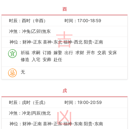
酉
时辰：酉时（辛酉）
时间：17:00-18:59
冲煞：冲兔(乙卯)煞东
吉
神位：财神-正东 喜神-东北 福神-西北 阳贵-正南
祈福
求嗣
订婚
嫁娶
出行
求财
开市
交易
安床
修造
入宅
安葬
赴任
无
戌
时辰：戌时（壬戌）
时间：19:00-20:59
凶
冲煞：冲龙(丙辰)煞北
神位：财神-正南 喜神-正东 福神-东南 阳贵-东南