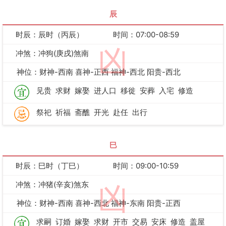
辰
时辰：辰时（丙辰）
时间：07:00-08:59
凶
冲煞：冲狗(庚戌)煞南
神位：财神-西南 喜神-正西 福神-西北 阳贵-西北
见贵
求财
嫁娶
进人口
移徙
安葬
入宅
修造
祭祀
祈福
斋醮
开光
赴任
出行
巳
时辰：巳时（丁巳）
时间：09:00-10:59
冲煞：冲猪(辛亥)煞东
凶
神位：财神-西南 喜神-西北 福神-东南 阳贵-正西
求嗣
订婚
嫁娶
求财
开市
交易
安床
修造
盖屋