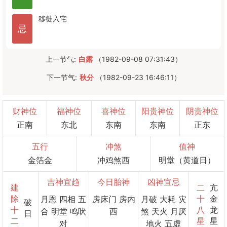
移徙
入宅
忌
上一节气:
白露
（1982-09-08 07:31:43）
下一节气:
秋分
（1982-09-23 16:46:11）
财神位
福神位
喜神位
阳贵神位
阴贵神位
正南
东北
东南
东南
正东
五行
冲煞
值神
金箔金
冲鸡煞西
明堂（黄道日）
吉神宜趋
今日胎神
凶神宜忌
建
二
亢
除
十
金
月恩 四相 五
房床门 房内
月破 大耗 灾
破
十
八
龙
合 明堂 鸣吠
西
煞 天火 月厌
日
二
星
星
对
地火 五虚