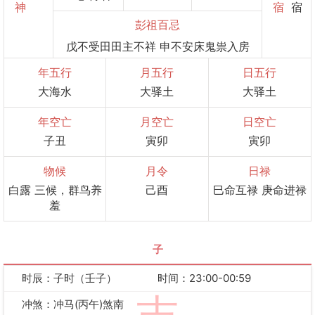
神
宿
宿
彭祖百忌
戊不受田田主不祥 申不安床鬼祟入房
年五行
月五行
日五行
大海水
大驿土
大驿土
年空亡
月空亡
日空亡
子丑
寅卯
寅卯
物候
月令
日禄
白露 三候，群鸟养
己酉
巳命互禄 庚命进禄
羞
子
时辰：子时（壬子）
时间：23:00-00:59
冲煞：冲马(丙午)煞南