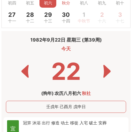
初四
初五
初六
秋分
初八
初九
初十
27
28
29
30
1
2
3
十一
十二
十三
十四
中秋节
十六
十七
1982年9月22日 星期三 (第39周)
今天
22
(狗年) 农历八月初六
秋社
壬戌年 己酉月 戊申日
冠笄
沐浴
出行
修造
动土
移徙
入宅
破土
安葬
宜