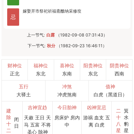
嫁娶
开市
祭祀
祈福
斋醮
纳采
修坟
忌
上一节气:
白露
（1982-09-08 07:31:43）
下一节气:
秋分
（1982-09-23 16:46:11）
财神位
福神位
喜神位
阳贵神位
阴贵神位
正北
东北
东南
东北
西南
五行
冲煞
值神
大驿土
冲虎煞南
白虎（黑道日）
吉神宜趋
今日胎神
凶神宜忌
建
二
箕
除
十
水
天赦 王日 天
房床炉 房内
游祸 血支 五
闭
十
八
豹
马 五富 不将
中
离 白虎
日
二
星
星
圣心 除神