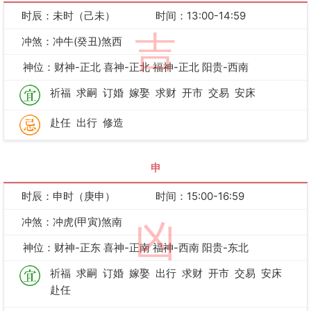
时辰：未时（己未）
时间：13:00-14:59
吉
冲煞：冲牛(癸丑)煞西
神位：财神-正北 喜神-正北 福神-正北 阳贵-西南
祈福
求嗣
订婚
嫁娶
求财
开市
交易
安床
赴任
出行
修造
申
时辰：申时（庚申）
时间：15:00-16:59
冲煞：冲虎(甲寅)煞南
凶
神位：财神-正东 喜神-正南 福神-西南 阳贵-东北
祈福
求嗣
订婚
嫁娶
出行
求财
开市
交易
安床
赴任