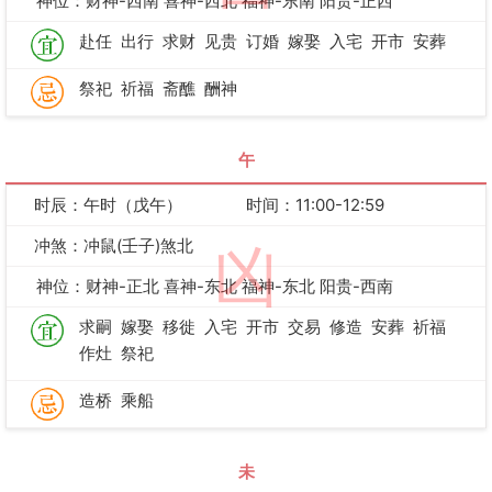
神位：财神-西南 喜神-西北 福神-东南 阳贵-正西
赴任
出行
求财
见贵
订婚
嫁娶
入宅
开市
安葬
祭祀
祈福
斋醮
酬神
午
时辰：午时（戊午）
时间：11:00-12:59
冲煞：冲鼠(壬子)煞北
凶
神位：财神-正北 喜神-东北 福神-东北 阳贵-西南
求嗣
嫁娶
移徙
入宅
开市
交易
修造
安葬
祈福
作灶
祭祀
造桥
乘船
未