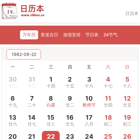
日历本
万年历
黄道吉日
放假安排
节日表
24节气
1982-09-22
一
二
三
四
五
六
日
30
31
1
2
3
4
5
十二
十三
十四
十五
十六
十七
十八
6
7
8
9
10
11
12
十九
二十
白露
廿二
教师节
廿四
廿五
13
14
15
16
17
18
19
廿六
廿七
廿八
廿九
八月
初二
初三
20
21
22
23
24
25
26