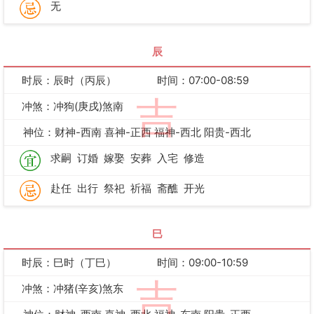
无
辰
时辰：辰时（丙辰）
时间：07:00-08:59
吉
冲煞：冲狗(庚戌)煞南
神位：财神-西南 喜神-正西 福神-西北 阳贵-西北
求嗣
订婚
嫁娶
安葬
入宅
修造
赴任
出行
祭祀
祈福
斋醮
开光
巳
时辰：巳时（丁巳）
时间：09:00-10:59
吉
冲煞：冲猪(辛亥)煞东