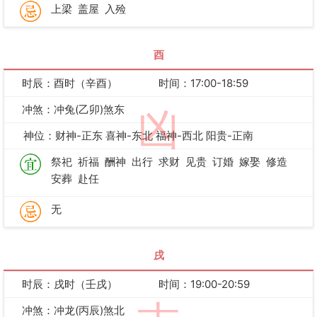
上梁
盖屋
入殓
酉
时辰：酉时（辛酉）
时间：17:00-18:59
冲煞：冲兔(乙卯)煞东
凶
神位：财神-正东 喜神-东北 福神-西北 阳贵-正南
祭祀
祈福
酬神
出行
求财
见贵
订婚
嫁娶
修造
安葬
赴任
无
戌
时辰：戌时（壬戌）
时间：19:00-20:59
冲煞：冲龙(丙辰)煞北