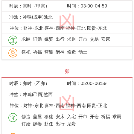
时辰：寅时（甲寅）
时间：03:00-04:59
凶
冲煞：冲猴(戊申)煞北
神位：财神-东北 喜神-西南 福神-正北 阳贵-东北
求嗣
订婚
嫁娶
出行
求财
开市
交易
安床
祭祀
祈福
斋醮
酬神
修造
动土
卯
时辰：卯时（乙卯）
时间：05:00-06:59
冲煞：冲鸡(己酉)煞西
凶
神位：财神-东北 喜神-西南 福神-西南 阳贵-正北
修造
盖屋
移徙
安床
入宅
开市
开仓
祈福
求嗣
订婚
嫁娶
赴任
出行
见贵