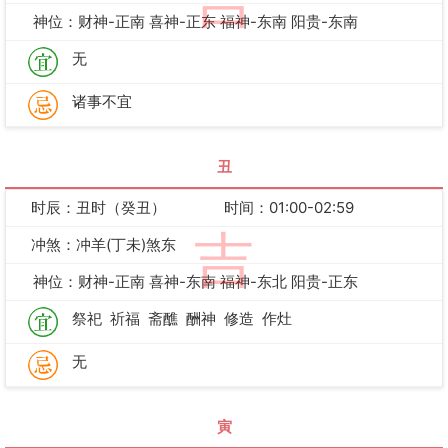
吉
神位：财神-正南 喜神-正东 福神-东南 阳贵-东南
无
诸事不宜
丑
时辰：丑时（癸丑）
时间：01:00-02:59
吉
冲煞：冲羊(丁未)煞东
神位：财神-正南 喜神-东南 福神-东北 阳贵-正东
祭祀
祈福
斋醮
酬神
修造
作灶
无
寅