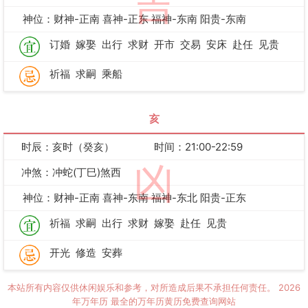
吉
神位：财神-正南 喜神-正东 福神-东南 阳贵-东南
订婚
嫁娶
出行
求财
开市
交易
安床
赴任
见贵
祈福
求嗣
乘船
亥
时辰：亥时（癸亥）
时间：21:00-22:59
凶
冲煞：冲蛇(丁巳)煞西
神位：财神-正南 喜神-东南 福神-东北 阳贵-正东
祈福
求嗣
出行
求财
嫁娶
赴任
见贵
开光
修造
安葬
本站所有内容仅供休闲娱乐和参考，对所造成后果不承担任何责任。
2026
年万年历
最全的万年历黄历免费查询网站