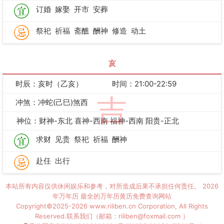
订婚
嫁娶
开市
安葬
祭祀
祈福
斋醮
酬神
修造
动土
亥
时辰：亥时（乙亥）
时间：21:00-22:59
吉
冲煞：冲蛇(己巳)煞西
神位：财神-东北 喜神-西南 福神-西南 阳贵-正北
求财
见贵
祭祀
祈福
酬神
赴任
出行
本站所有内容仅供休闲娱乐和参考，对所造成后果不承担任何责任。
2026
年万年历
最全的万年历黄历免费查询网站
Copyright©2025-2026 www.riliben.cn Corporation, All Rights
Reserved.联系我们（邮箱：riliben@foxmail.com ）