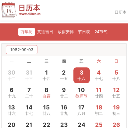
日历本
万年历
黄道吉日
放假安排
节日表
24节气
1982-09-03
一
二
三
四
五
六
日
30
31
1
2
3
4
5
十二
十三
十四
十五
十六
十七
十八
6
7
8
9
10
11
12
十九
二十
白露
廿二
教师节
廿四
廿五
13
14
15
16
17
18
19
廿六
廿七
廿八
廿九
八月
初二
初三
20
21
22
23
24
25
26