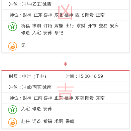
冲煞：冲牛(乙丑)煞西
凶
神位：财神-正东 喜神-东北 福神-西北 阳贵-正南
祈福
求嗣
订婚
嫁娶
出行
求财
开市
交易
安床
修造
入宅
安葬
祭祀
无
申
时辰：申时（壬申）
时间：15:00-16:59
吉
冲煞：冲虎(丙寅)煞南
神位：财神-正南 喜神-正东 福神-东南 阳贵-东南
入宅
修造
安葬
赴任
词讼
祈福
求嗣
乘船