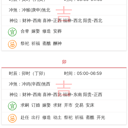
吉
冲煞：冲猴(庚申)煞北
神位：财神-西南 喜神-正西 福神-西北 阳贵-西北
合脊
嫁娶
修造
安葬
祭祀
祈福
斋醮
酬神
卯
时辰：卯时（丁卯）
时间：05:00-06:59
吉
冲煞：冲鸡(辛酉)煞西
神位：财神-西南 喜神-西北 福神-东南 阳贵-正西
求嗣
订婚
嫁娶
求财
开市
交易
安床
赴任
出行
修造
动土
祭祀
祈福
斋醮
开光