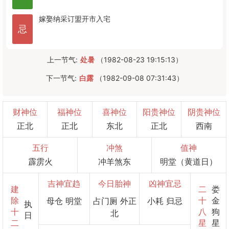
嫁娶
纳采
订盟
开市
入宅
忌
上一节气:
处暑
（1982-08-23 19:15:13）
下一节气:
白露
（1982-09-08 07:31:43）
财神位
福神位
喜神位
阳贵神位
阴贵神位
正北
正北
东北
正北
西南
五行
冲煞
值神
霹雳火
冲羊煞东
明堂（黄道日）
吉神宜趋
今日胎神
凶神宜忌
建
二
娄
除
十
金
母仓 明堂
占门厕 外正
小耗 归忌
执
十
八
狗
北
日
二
星
星