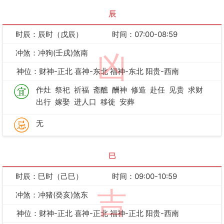
辰
时辰：辰时（戊辰）
时间：07:00-08:59
冲煞：冲狗(壬戌)煞南
凶
神位：财神-正北 喜神-东北 福神-东北 阳贵-西南
作灶
祭祀
祈福
斋醮
酬神
修造
赴任
见贵
求财
出行
嫁娶
进人口
移徙
安葬
无
巳
时辰：巳时（己巳）
时间：09:00-10:59
吉
冲煞：冲猪(癸亥)煞东
神位：财神-正北 喜神-正北 福神-正北 阳贵-西南