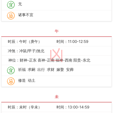
无
诸事不宜
午
时辰：午时（庚午）
时间：11:00-12:59
凶
冲煞：冲鼠(甲子)煞北
神位：财神-正东 喜神-正南 福神-西南 阳贵-东北
祈福
求嗣
出行
求财
嫁娶
安葬
修造
动土
未
时辰：未时（辛未）
时间：13:00-14:59