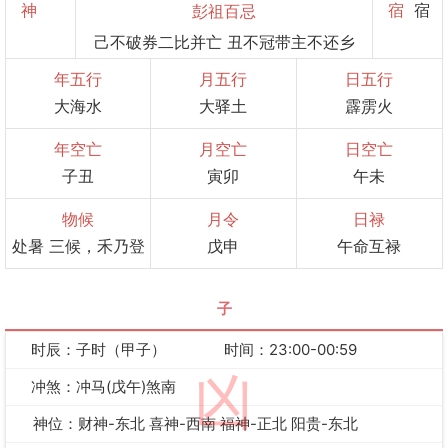
神
宿
宿
彭祖百忌
己不破券二比并亡 丑不冠带主不还乡
年五行
月五行
日五行
大海水
大驿土
霹雳火
年空亡
月空亡
日空亡
子丑
寅卯
午未
物候
月令
日禄
处暑 三候，禾乃登
戊申
午命互禄
子
时辰：子时（甲子）
时间：23:00-00:59
凶
冲煞：冲马(戊午)煞南
神位：财神-东北 喜神-西南 福神-正北 阳贵-东北