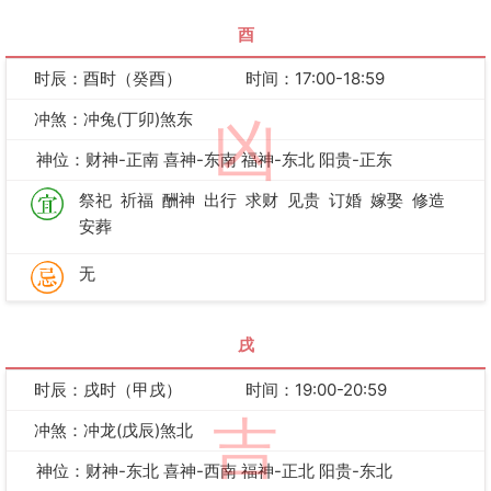
酉
时辰：酉时（癸酉）
时间：17:00-18:59
冲煞：冲兔(丁卯)煞东
凶
神位：财神-正南 喜神-东南 福神-东北 阳贵-正东
祭祀
祈福
酬神
出行
求财
见贵
订婚
嫁娶
修造
安葬
无
戌
时辰：戌时（甲戌）
时间：19:00-20:59
吉
冲煞：冲龙(戊辰)煞北
神位：财神-东北 喜神-西南 福神-正北 阳贵-东北