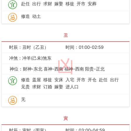
赴任
出行
求财
嫁娶
移徙
开市
安葬
修造
动土
丑
时辰：丑时（乙丑）
时间：01:00-02:59
冲煞：冲羊(己未)煞东
凶
神位：财神-东北 喜神-西南 福神-西南 阳贵-正北
修造
盖屋
移徙
安床
入宅
开市
开仓
赴任
出行
见贵
求财
订婚
嫁娶
进人口
无
寅
时辰：寅时（丙寅）
时间：03:00-04:59