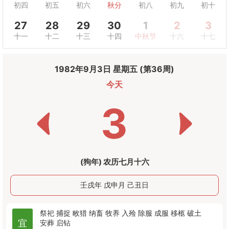
初四
初五
初六
秋分
初八
初九
初十
27
28
29
30
1
2
3
十一
十二
十三
十四
中秋节
十六
十七
1982年9月3日 星期五 (第36周)
今天
3
(狗年) 农历七月十六
壬戌年 戊申月 己丑日
祭祀
捕捉
畋猎
纳畜
牧养
入殓
除服
成服
移柩
破土
宜
安葬
启钻