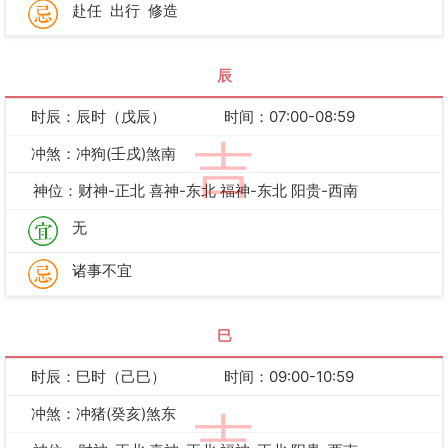
赴任
出行
修造
辰
时辰：辰时（戊辰）
时间：07:00-08:59
吉
冲煞：冲狗(壬戌)煞南
神位：财神-正北 喜神-东北 福神-东北 阳贵-西南
无
诸事不宜
巳
时辰：巳时（己巳）
时间：09:00-10:59
冲煞：冲猪(癸亥)煞东
吉