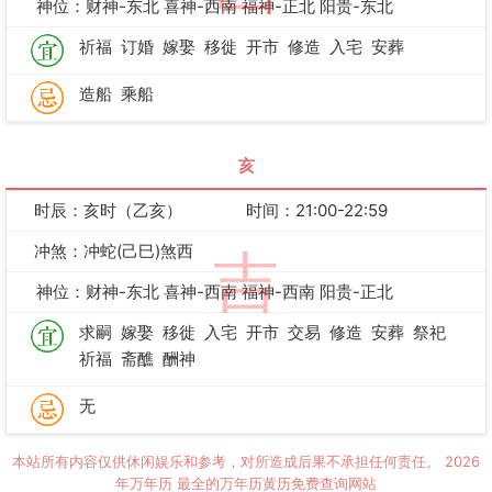
神位：财神-东北 喜神-西南 福神-正北 阳贵-东北
祈福
订婚
嫁娶
移徙
开市
修造
入宅
安葬
造船
乘船
亥
时辰：亥时（乙亥）
时间：21:00-22:59
冲煞：冲蛇(己巳)煞西
吉
神位：财神-东北 喜神-西南 福神-西南 阳贵-正北
求嗣
嫁娶
移徙
入宅
开市
交易
修造
安葬
祭祀
祈福
斋醮
酬神
无
本站所有内容仅供休闲娱乐和参考，对所造成后果不承担任何责任。
2026
年万年历
最全的万年历黄历免费查询网站