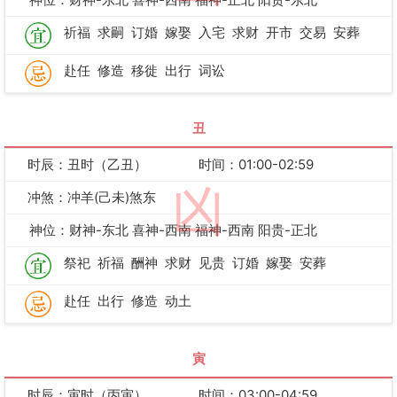
祈福
求嗣
订婚
嫁娶
入宅
求财
开市
交易
安葬
赴任
修造
移徙
出行
词讼
丑
时辰：丑时（乙丑）
时间：01:00-02:59
凶
冲煞：冲羊(己未)煞东
神位：财神-东北 喜神-西南 福神-西南 阳贵-正北
祭祀
祈福
酬神
求财
见贵
订婚
嫁娶
安葬
赴任
出行
修造
动土
寅
时辰：寅时（丙寅）
时间：03:00-04:59