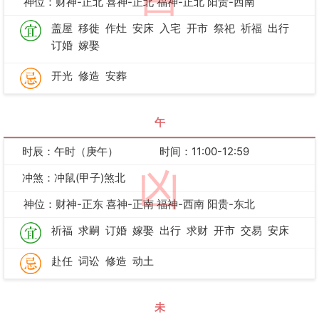
神位：财神-正北 喜神-正北 福神-正北 阳贵-西南
盖屋
移徙
作灶
安床
入宅
开市
祭祀
祈福
出行
订婚
嫁娶
开光
修造
安葬
午
时辰：午时（庚午）
时间：11:00-12:59
凶
冲煞：冲鼠(甲子)煞北
神位：财神-正东 喜神-正南 福神-西南 阳贵-东北
祈福
求嗣
订婚
嫁娶
出行
求财
开市
交易
安床
赴任
词讼
修造
动土
未