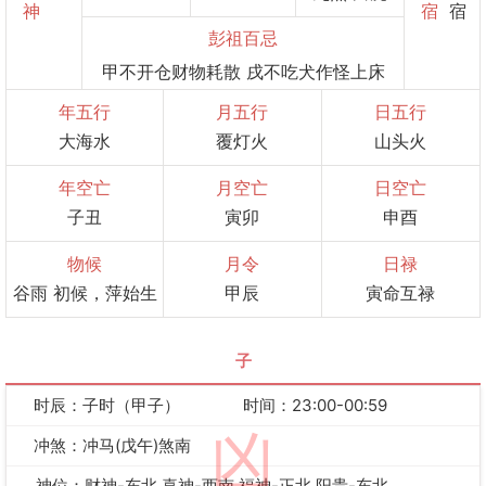
神
宿
宿
彭祖百忌
甲不开仓财物耗散 戌不吃犬作怪上床
年五行
月五行
日五行
大海水
覆灯火
山头火
年空亡
月空亡
日空亡
子丑
寅卯
申酉
物候
月令
日禄
谷雨 初候，萍始生
甲辰
寅命互禄
子
时辰：子时（甲子）
时间：23:00-00:59
凶
冲煞：冲马(戊午)煞南
神位：财神-东北 喜神-西南 福神-正北 阳贵-东北