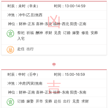
时辰：未时（辛未）
时间：13:00-14:59
冲煞：冲牛(乙丑)煞西
凶
神位：财神-正东 喜神-东北 福神-西北 阳贵-正南
祭祀
祈福
酬神
求财
见贵
订婚
嫁娶
修造
安葬
入宅
赴任
出行
申
时辰：申时（壬申）
时间：15:00-16:59
吉
冲煞：冲虎(丙寅)煞南
神位：财神-正南 喜神-正东 福神-东南 阳贵-东南
订婚
嫁娶
开市
安葬
赴任
出行
见贵
求财