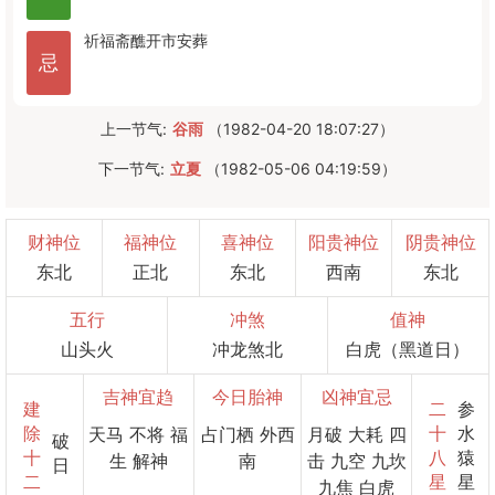
祈福
斋醮
开市
安葬
忌
上一节气:
谷雨
（1982-04-20 18:07:27）
下一节气:
立夏
（1982-05-06 04:19:59）
财神位
福神位
喜神位
阳贵神位
阴贵神位
东北
正北
东北
西南
东北
五行
冲煞
值神
山头火
冲龙煞北
白虎（黑道日）
吉神宜趋
今日胎神
凶神宜忌
建
二
参
除
十
水
天马 不将 福
占门栖 外西
月破 大耗 四
破
十
八
猿
生 解神
南
击 九空 九坎
日
二
星
星
九焦 白虎