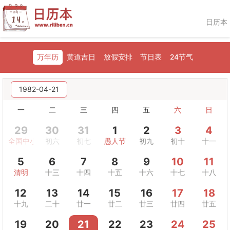
日历本
万年历
黄道吉日
放假安排
节日表
24节气
1982-04-21
一
二
三
四
五
六
日
29
30
31
1
2
3
4
全国中小学生安全教育日
初六
初七
愚人节
初九
初十
十一
5
6
7
8
9
10
11
清明
十三
十四
十五
十六
十七
十八
12
13
14
15
16
17
18
十九
二十
廿一
廿二
廿三
廿四
廿五
19
20
21
22
23
24
25