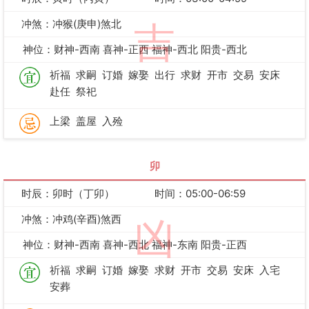
冲煞：冲猴(庚申)煞北
吉
神位：财神-西南 喜神-正西 福神-西北 阳贵-西北
祈福
求嗣
订婚
嫁娶
出行
求财
开市
交易
安床
赴任
祭祀
上梁
盖屋
入殓
卯
时辰：卯时（丁卯）
时间：05:00-06:59
冲煞：冲鸡(辛酉)煞西
凶
神位：财神-西南 喜神-西北 福神-东南 阳贵-正西
祈福
求嗣
订婚
嫁娶
求财
开市
交易
安床
入宅
安葬