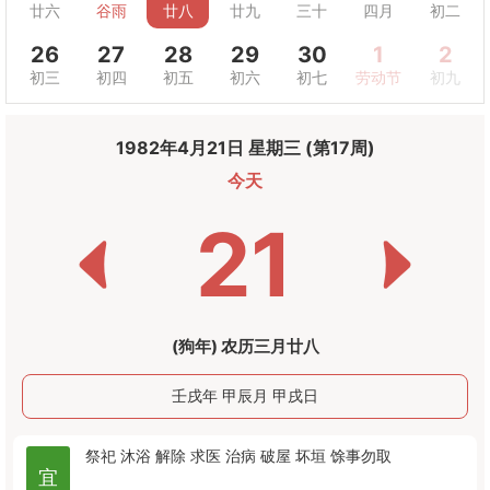
廿六
谷雨
廿八
廿九
三十
四月
初二
26
27
28
29
30
1
2
初三
初四
初五
初六
初七
劳动节
初九
1982年4月21日 星期三 (第17周)
今天
21
(狗年) 农历三月廿八
壬戌年 甲辰月 甲戌日
祭祀
沐浴
解除
求医
治病
破屋
坏垣
馀事勿取
宜