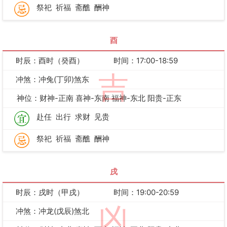
祭祀
祈福
斋醮
酬神
酉
时辰：酉时（癸酉）
时间：17:00-18:59
吉
冲煞：冲兔(丁卯)煞东
神位：财神-正南 喜神-东南 福神-东北 阳贵-正东
赴任
出行
求财
见贵
祭祀
祈福
斋醮
酬神
戌
时辰：戌时（甲戌）
时间：19:00-20:59
凶
冲煞：冲龙(戊辰)煞北