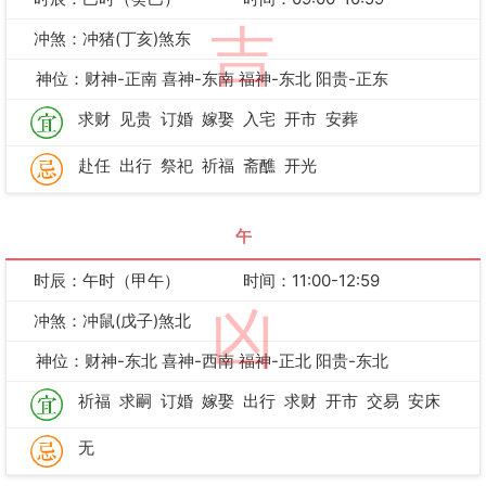
吉
冲煞：冲猪(丁亥)煞东
神位：财神-正南 喜神-东南 福神-东北 阳贵-正东
求财
见贵
订婚
嫁娶
入宅
开市
安葬
赴任
出行
祭祀
祈福
斋醮
开光
午
时辰：午时（甲午）
时间：11:00-12:59
凶
冲煞：冲鼠(戊子)煞北
神位：财神-东北 喜神-西南 福神-正北 阳贵-东北
祈福
求嗣
订婚
嫁娶
出行
求财
开市
交易
安床
无