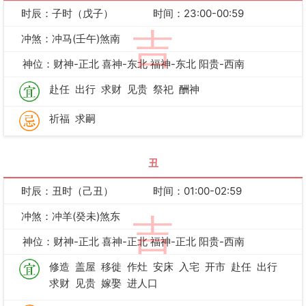
时辰：子时（戊子）
时间：23:00-00:59
吉
冲煞：冲马(壬午)煞南
神位：财神-正北 喜神-东北 福神-东北 阳贵-西南
赴任
出行
求财
见贵
祭祀
酬神
祈福
求嗣
丑
时辰：丑时（己丑）
时间：01:00-02:59
冲煞：冲羊(癸未)煞东
吉
神位：财神-正北 喜神-正北 福神-正北 阳贵-西南
修造
盖屋
移徙
作灶
安床
入宅
开市
赴任
出行
求财
见贵
嫁娶
进人口