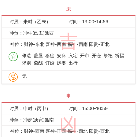
未
时辰：未时（乙未）
时间：13:00-14:59
冲煞：冲牛(己丑)煞西
吉
神位：财神-东北 喜神-西南 福神-西南 阳贵-正北
修造
盖屋
移徙
安床
入宅
开市
开仓
祭祀
祈福
求嗣
斋醮
订婚
嫁娶
出行
无
申
时辰：申时（丙申）
时间：15:00-16:59
凶
冲煞：冲虎(庚寅)煞南
神位：财神-西南 喜神-正西 福神-西北 阳贵-西北