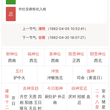
作灶
安葬
祭祀
入殓
忌
上一节气:
清明
（1982-04-05 10:52:41）
下一节气:
谷雨
（1982-04-20 18:07:27）
财神位
福神位
喜神位
阳贵神位
阴贵神位
西南
西北
西南
正西
西北
五行
冲煞
值神
炉中火
冲猴煞北
司命（黄道日）
吉神宜趋
今日胎神
凶神宜忌
建
二
室
除
十
火
月空 天恩 四
厨灶炉 外正
厌对 招摇 血
开
十
八
猪
相 阳德 王日
南
忌
日
二
星
星
驿马 天后 时