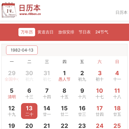
日历本
万年历
黄道吉日
放假安排
节日表
24节气
1982-04-13
一
二
三
四
五
六
日
29
30
31
1
2
3
4
全国中小学生安全教育日
初六
初七
愚人节
初九
初十
十一
5
6
7
8
9
10
11
清明
十三
十四
十五
十六
十七
十八
12
13
14
15
16
17
18
十九
二十
廿一
廿二
廿三
廿四
廿五
19
20
21
22
23
24
25