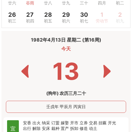
廿六
谷雨
廿八
廿九
三十
四月
初二
26
27
28
29
30
1
2
初三
初四
初五
初六
初七
劳动节
初九
1982年4月13日 星期二 (第16周)
今天
13
(狗年) 农历三月二十
壬戌年 甲辰月 丙寅日
安香
出火
纳采
订盟
嫁娶
开市
立券
交易
挂匾
开光
宜
出行
解除
安床
栽种
置产
拆卸
修造
动土