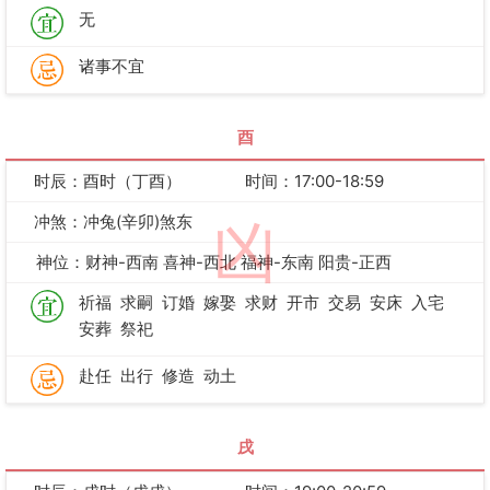
无
诸事不宜
酉
时辰：酉时（丁酉）
时间：17:00-18:59
冲煞：冲兔(辛卯)煞东
凶
神位：财神-西南 喜神-西北 福神-东南 阳贵-正西
祈福
求嗣
订婚
嫁娶
求财
开市
交易
安床
入宅
安葬
祭祀
赴任
出行
修造
动土
戌