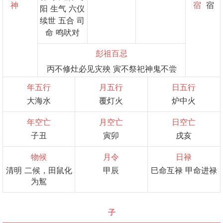
神
宿
宿
阳 生气 六仪
续世 五合 司
命 鸣吠对
彭祖百忌
丙不修灶必见灾殃 寅不祭祀神鬼不尝
年五行
月五行
日五行
大海水
覆灯火
炉中火
年空亡
月空亡
日空亡
子丑
寅卯
戌亥
物候
月令
日禄
清明 二候，田鼠化
甲辰
巳命互禄 甲命进禄
为鴽
子