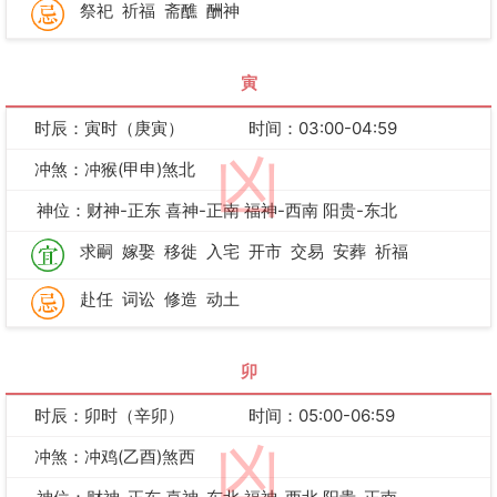
祭祀
祈福
斋醮
酬神
寅
时辰：寅时（庚寅）
时间：03:00-04:59
凶
冲煞：冲猴(甲申)煞北
神位：财神-正东 喜神-正南 福神-西南 阳贵-东北
求嗣
嫁娶
移徙
入宅
开市
交易
安葬
祈福
赴任
词讼
修造
动土
卯
时辰：卯时（辛卯）
时间：05:00-06:59
凶
冲煞：冲鸡(乙酉)煞西