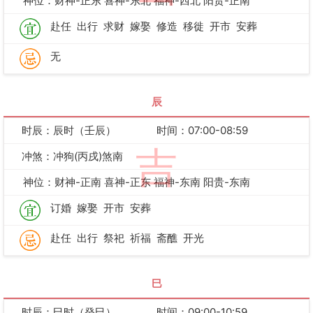
神位：财神-正东 喜神-东北 福神-西北 阳贵-正南
赴任
出行
求财
嫁娶
修造
移徙
开市
安葬
无
辰
时辰：辰时（壬辰）
时间：07:00-08:59
吉
冲煞：冲狗(丙戌)煞南
神位：财神-正南 喜神-正东 福神-东南 阳贵-东南
订婚
嫁娶
开市
安葬
赴任
出行
祭祀
祈福
斋醮
开光
巳
时辰：巳时（癸巳）
时间：09:00-10:59