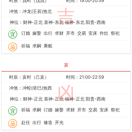
时辰：戌时（戊戌）
时间：19:00-20:59
吉
冲煞：冲龙(壬辰)煞北
神位：财神-正北 喜神-东北 福神-东北 阳贵-西南
订婚
嫁娶
出行
求财
开市
交易
安床
作灶
祭祀
祈福
求嗣
乘船
亥
时辰：亥时（己亥）
时间：21:00-22:59
凶
冲煞：冲蛇(癸巳)煞西
神位：财神-正北 喜神-正北 福神-正北 阳贵-西南
祈福
求嗣
订婚
嫁娶
求财
开市
交易
安床
祭祀
赴任
出行
修造
开光