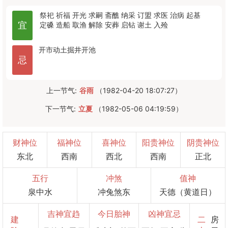
祭祀
祈福
开光
求嗣
斋醮
纳采
订盟
求医
治病
起基
宜
定磉
造船
取渔
解除
安葬
启钻
谢土
入殓
开市
动土
掘井
开池
忌
上一节气:
谷雨
（1982-04-20 18:07:27）
下一节气:
立夏
（1982-05-06 04:19:59）
财神位
福神位
喜神位
阳贵神位
阴贵神位
东北
西南
西北
西南
正北
五行
冲煞
值神
泉中水
冲兔煞东
天德（黄道日）
吉神宜趋
今日胎神
凶神宜忌
建
二
房