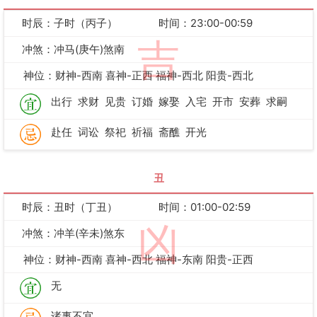
时辰：子时（丙子）
时间：23:00-00:59
吉
冲煞：冲马(庚午)煞南
神位：财神-西南 喜神-正西 福神-西北 阳贵-西北
出行
求财
见贵
订婚
嫁娶
入宅
开市
安葬
求嗣
赴任
词讼
祭祀
祈福
斋醮
开光
丑
时辰：丑时（丁丑）
时间：01:00-02:59
凶
冲煞：冲羊(辛未)煞东
神位：财神-西南 喜神-西北 福神-东南 阳贵-正西
无
诸事不宜