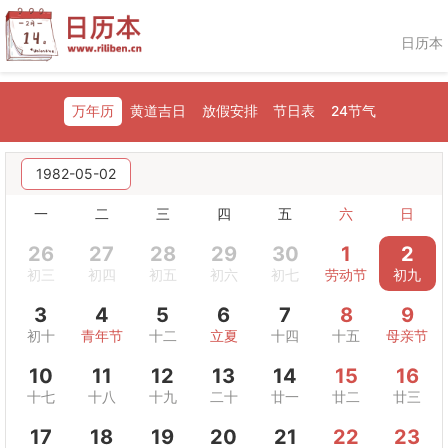
日历本
万年历
黄道吉日
放假安排
节日表
24节气
1982-05-02
一
二
三
四
五
六
日
26
27
28
29
30
1
2
初三
初四
初五
初六
初七
劳动节
初九
3
4
5
6
7
8
9
初十
青年节
十二
立夏
十四
十五
母亲节
10
11
12
13
14
15
16
十七
十八
十九
二十
廿一
廿二
廿三
17
18
19
20
21
22
23