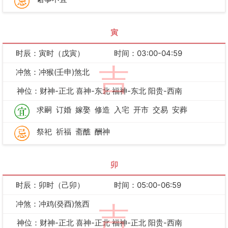
寅
时辰：寅时（戊寅）
时间：03:00-04:59
吉
冲煞：冲猴(壬申)煞北
神位：财神-正北 喜神-东北 福神-东北 阳贵-西南
求嗣
订婚
嫁娶
修造
入宅
开市
交易
安葬
祭祀
祈福
斋醮
酬神
卯
时辰：卯时（己卯）
时间：05:00-06:59
冲煞：冲鸡(癸酉)煞西
吉
神位：财神-正北 喜神-正北 福神-正北 阳贵-西南