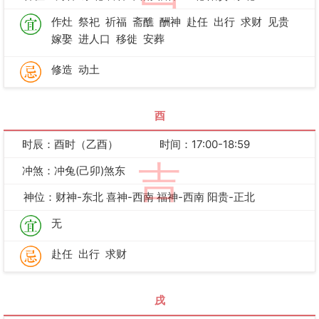
作灶
祭祀
祈福
斋醮
酬神
赴任
出行
求财
见贵
嫁娶
进人口
移徙
安葬
修造
动土
酉
时辰：酉时（乙酉）
时间：17:00-18:59
吉
冲煞：冲兔(己卯)煞东
神位：财神-东北 喜神-西南 福神-西南 阳贵-正北
无
赴任
出行
求财
戌