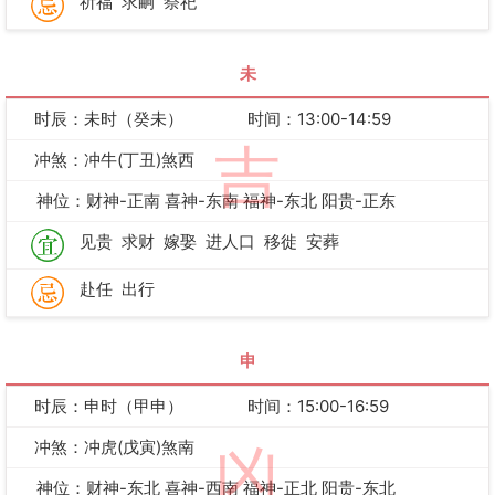
祈福
求嗣
祭祀
未
时辰：未时（癸未）
时间：13:00-14:59
吉
冲煞：冲牛(丁丑)煞西
神位：财神-正南 喜神-东南 福神-东北 阳贵-正东
见贵
求财
嫁娶
进人口
移徙
安葬
赴任
出行
申
时辰：申时（甲申）
时间：15:00-16:59
冲煞：冲虎(戊寅)煞南
凶
神位：财神-东北 喜神-西南 福神-正北 阳贵-东北