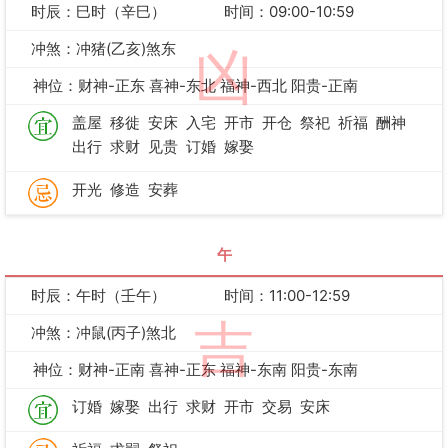
时辰：巳时（辛巳）
时间：09:00-10:59
冲煞：冲猪(乙亥)煞东
凶
神位：财神-正东 喜神-东北 福神-西北 阳贵-正南
盖屋
移徙
安床
入宅
开市
开仓
祭祀
祈福
酬神
出行
求财
见贵
订婚
嫁娶
开光
修造
安葬
午
时辰：午时（壬午）
时间：11:00-12:59
吉
冲煞：冲鼠(丙子)煞北
神位：财神-正南 喜神-正东 福神-东南 阳贵-东南
订婚
嫁娶
出行
求财
开市
交易
安床