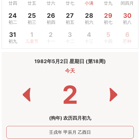
廿四
廿五
廿六
廿七
小满
廿九
闰四月
24
25
26
27
28
29
30
初二
初三
初四
初五
初六
初七
初八
31
1
2
3
4
5
6
初九
儿童节
十一
十二
十三
十四
芒种
1982年5月2日 星期日 (第18周)
今天
2
(狗年) 农历四月初九
壬戌年 甲辰月 乙酉日