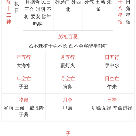
除
十
日
月德合 民日
碓磨门 外西
死气 五离 朱
执
十
八
兔
三合 时阴 不
北
雀
日
二
星
星
将 要安 除神
神
宿
宿
鸣吠
彭祖百忌
乙不栽植千株不长 酉不会客醉坐颠狂
年五行
月五行
日五行
大海水
覆灯火
泉中水
年空亡
月空亡
日空亡
子丑
寅卯
午未
物候
月令
日禄
谷雨 三候，戴胜降
甲辰
卯命互禄 辛命进禄
于桑
子