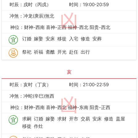
时辰：戌时（丙戌）
时间：19:00-20:59
凶
冲煞：冲龙(庚辰)煞北
神位：财神-西南 喜神-正西 福神-西北 阳贵-西北
订婚
嫁娶
安床
移徙
入宅
修造
安葬
祭祀
祈福
斋醮
开光
赴任
出行
亥
时辰：亥时（丁亥）
时间：21:00-22:59
冲煞：冲蛇(辛巳)煞西
凶
神位：财神-西南 喜神-西北 福神-东南 阳贵-正西
求嗣
订婚
嫁娶
求财
开市
交易
安床
修造
盖屋
移徙
作灶