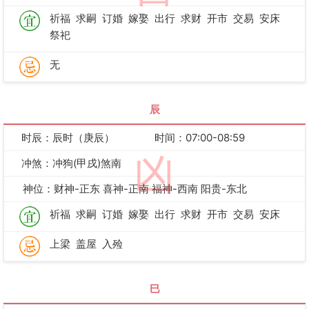
祈福
求嗣
订婚
嫁娶
出行
求财
开市
交易
安床
祭祀
无
辰
时辰：辰时（庚辰）
时间：07:00-08:59
凶
冲煞：冲狗(甲戌)煞南
神位：财神-正东 喜神-正南 福神-西南 阳贵-东北
祈福
求嗣
订婚
嫁娶
出行
求财
开市
交易
安床
上梁
盖屋
入殓
巳