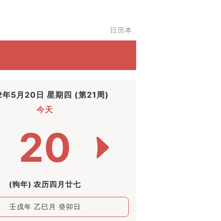
日历本
2年5月20日 星期四 (第21周)
今天
20
(狗年) 农历四月廿七
壬戌年 乙巳月 癸卯日