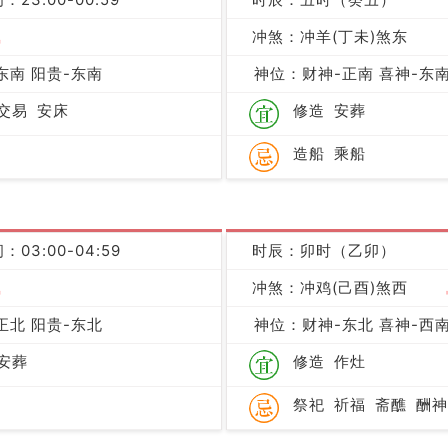
吉
冲煞：冲羊(丁未)煞东
东南 阳贵-东南
神位：财神-正南 喜神-东南
交易
安床
修造
安葬
造船
乘船
：03:00-04:59
时辰：卯时（乙卯）
吉
冲煞：冲鸡(己酉)煞西
正北 阳贵-东北
神位：财神-东北 喜神-西南
安葬
修造
作灶
祭祀
祈福
斋醮
酬神