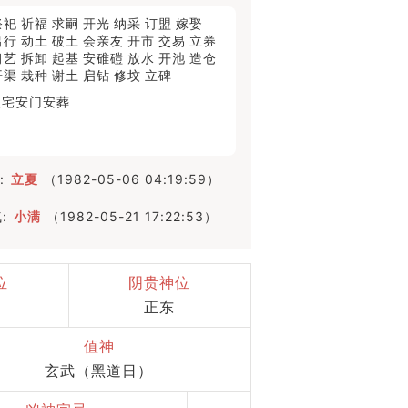
祭祀
祈福
求嗣
开光
纳采
订盟
嫁娶
出行
动土
破土
会亲友
开市
交易
立券
习艺
拆卸
起基
安碓磑
放水
开池
造仓
开渠
栽种
谢土
启钻
修坟
立碑
入宅
安门
安葬
:
立夏
（1982-05-06 04:19:59）
:
小满
（1982-05-21 17:22:53）
位
阴贵神位
正东
值神
玄武（黑道日）