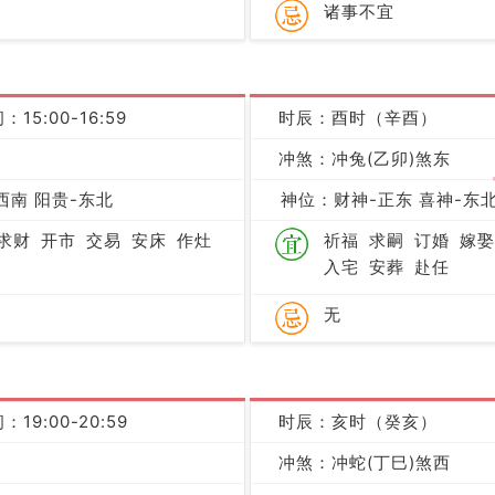
诸事不宜
：15:00-16:59
时辰：酉时（辛酉）
冲煞：冲兔(乙卯)煞东
凶
西南 阳贵-东北
神位：财神-正东 喜神-东北
求财
开市
交易
安床
作灶
祈福
求嗣
订婚
嫁娶
入宅
安葬
赴任
无
：19:00-20:59
时辰：亥时（癸亥）
冲煞：冲蛇(丁巳)煞西