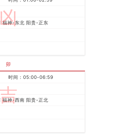
凶
 福神-东北 阳贵-正东
卯
时间：05:00-06:59
吉
 福神-西南 阳贵-正北