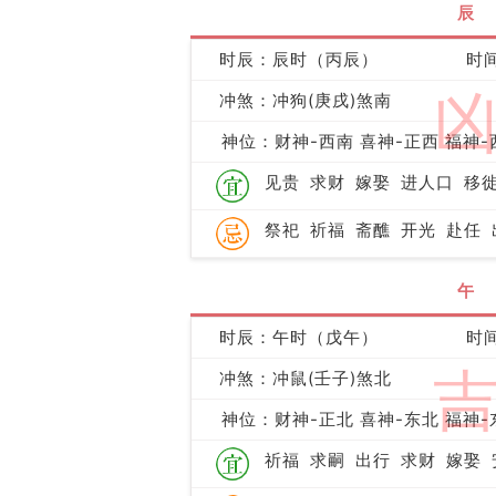
辰
时辰：辰时（丙辰）
时间
冲煞：冲狗(庚戌)煞南
神位：财神-西南 喜神-正西 福神-
见贵
求财
嫁娶
进人口
移
祭祀
祈福
斋醮
开光
赴任
午
时辰：午时（戊午）
时间
冲煞：冲鼠(壬子)煞北
神位：财神-正北 喜神-东北 福神-
祈福
求嗣
出行
求财
嫁娶