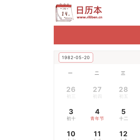
1982-05-20
一
二
三
26
27
28
初三
初四
初五
3
4
5
初十
青年节
十二
10
11
12