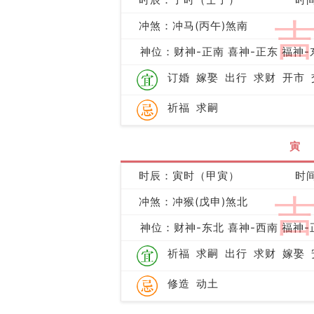
冲煞：冲马(丙午)煞南
神位：财神-正南 喜神-正东 福神-
订婚
嫁娶
出行
求财
开市
祈福
求嗣
寅
时辰：寅时（甲寅）
时间
冲煞：冲猴(戊申)煞北
神位：财神-东北 喜神-西南 福神-
祈福
求嗣
出行
求财
嫁娶
修造
动土