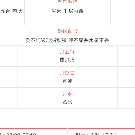
今日胎神
 五合 鸣吠
房床门 房内西
彭祖百忌
癸不词讼理弱敌强 卯不穿井水泉不香
月五行
覆灯火
月空亡
寅卯
月令
乙巳
：23:00-00:59
时辰：丑时（癸丑）