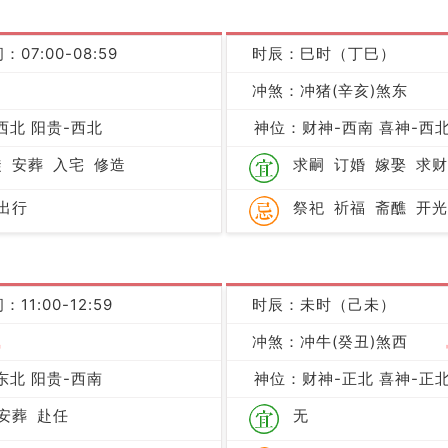
：07:00-08:59
时辰：巳时（丁巳）
凶
冲煞：冲猪(辛亥)煞东
西北 阳贵-西北
神位：财神-西南 喜神-西北
徙
安葬
入宅
修造
求嗣
订婚
嫁娶
求财
出行
祭祀
祈福
斋醮
开光
：11:00-12:59
时辰：未时（己未）
吉
冲煞：冲牛(癸丑)煞西
东北 阳贵-西南
神位：财神-正北 喜神-正北
安葬
赴任
无