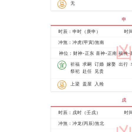
无
申
时辰：申时（庚申）
时间
冲煞：冲虎(甲寅)煞南
神位：财神-正东 喜神-正南 福神-
祈福
求嗣
订婚
嫁娶
出行
祭祀
赴任
见贵
上梁
盖屋
入殓
戌
时辰：戌时（壬戌）
时间
冲煞：冲龙(丙辰)煞北