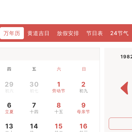
万年历
黄道吉日
放假安排
节日表
24节气
198
四
五
六
日
29
30
1
2
初六
初七
劳动节
初九
6
7
8
9
立夏
十四
十五
母亲节
13
14
15
16