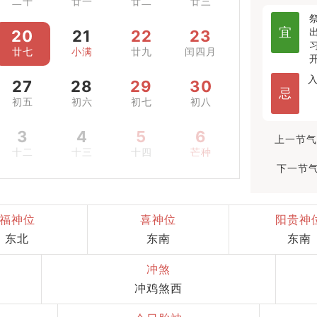
二十
廿一
廿二
廿三
宜
20
21
22
23
廿七
小满
廿九
闰四月
27
28
29
30
忌
初五
初六
初七
初八
3
4
5
6
上一节气
十二
十三
十四
芒种
下一节气
福神位
喜神位
阳贵神
东北
东南
东南
冲煞
冲鸡煞西