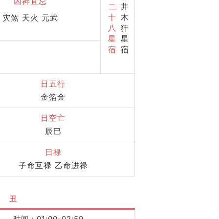
凶神宜忌
二
井
十
木
灾煞 天火 元武
八
犴
星
星
宿
宿
日五行
金箔金
日空亡
辰巳
日禄
子命互禄 乙命进禄
丑
时间：01:00-02:59