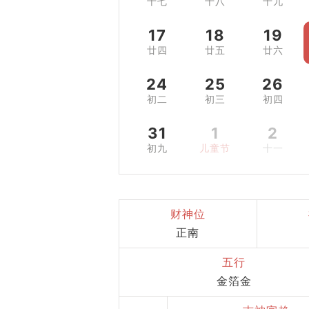
十七
十八
十九
17
18
19
廿四
廿五
廿六
24
25
26
初二
初三
初四
31
1
2
初九
儿童节
十一
财神位
正南
五行
金箔金