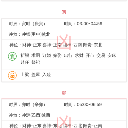
寅
时辰：寅时（庚寅）
时间：03:00-04:59
冲煞：冲猴(甲申)煞北
凶
神位：财神-正东 喜神-正南 福神-西南 阳贵-东北
祈福
求嗣
订婚
嫁娶
出行
求财
开市
交易
安床
赴任
祭祀
上梁
盖屋
入殓
卯
时辰：卯时（辛卯）
时间：05:00-06:59
冲煞：冲鸡(乙酉)煞西
凶
神位：财神-正东 喜神-东北 福神-西北 阳贵-正南