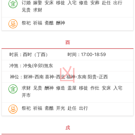
订婚
嫁娶
安床
移徙
入宅
修造
安葬
赴任
出行
见贵
求财
祭祀
祈福
斋醮
酬神
酉
时辰：酉时（丁酉）
时间：17:00-18:59
冲煞：冲兔(辛卯)煞东
凶
神位：财神-西南 喜神-西北 福神-东南 阳贵-正西
求财
见贵
酬神
修造
盖屋
移徙
作灶
安床
入宅
开市
祭祀
祈福
斋醮
开光
赴任
出行
戌