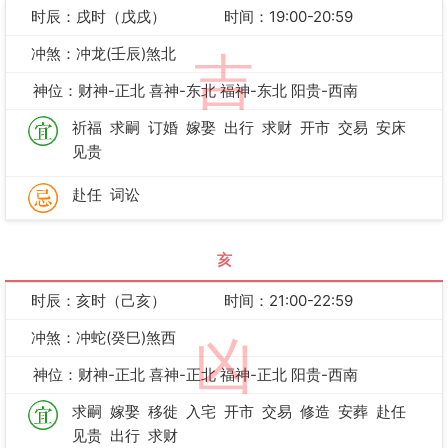
时辰：戌时（戊戌）
时间：19:00-20:59
冲煞：冲龙(壬辰)煞北
吉
神位：财神-正北 喜神-东北 福神-东北 阳贵-西南
祈福
求嗣
订婚
嫁娶
出行
求财
开市
交易
安床
见贵
赴任
词讼
亥
时辰：亥时（己亥）
时间：21:00-22:59
冲煞：冲蛇(癸巳)煞西
凶
神位：财神-正北 喜神-正北 福神-正北 阳贵-西南
求嗣
嫁娶
移徙
入宅
开市
交易
修造
安葬
赴任
见贵
出行
求财