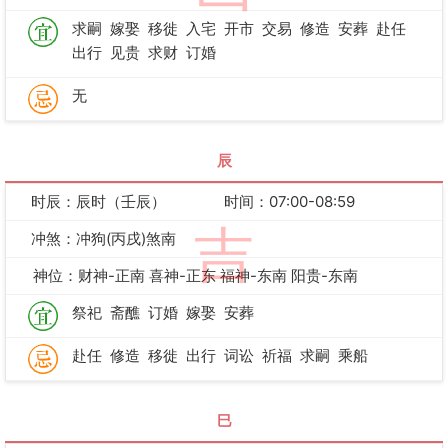
求嗣
嫁娶
移徙
入宅
开市
交易
修造
安葬
赴任
出行
见贵
求财
订婚
无
辰
时辰：辰时（壬辰）
时间：07:00-08:59
吉
冲煞：冲狗(丙戌)煞南
神位：财神-正南 喜神-正东 福神-东南 阳贵-东南
祭祀
斋醮
订婚
嫁娶
安葬
赴任
修造
移徙
出行
词讼
祈福
求嗣
乘船
巳