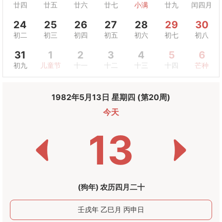
廿四
廿五
廿六
廿七
小满
廿九
闰四月
24
25
26
27
28
29
30
初二
初三
初四
初五
初六
初七
初八
31
1
2
3
4
5
6
初九
儿童节
十一
十二
十三
十四
芒种
1982年5月13日 星期四 (第20周)
今天
13
(狗年) 农历四月二十
壬戌年 乙巳月 丙申日