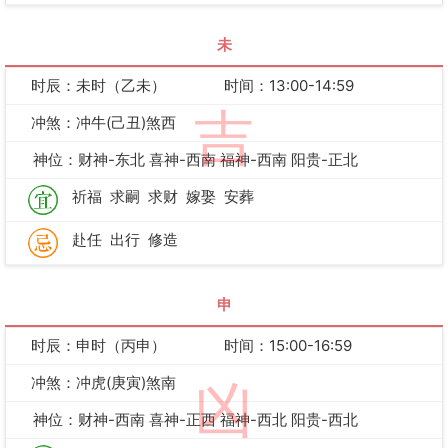
未
时辰：未时（乙未）
时间：13:00-14:59
吉
冲煞：冲牛(己丑)煞西
神位：财神-东北 喜神-西南 福神-西南 阳贵-正北
祈福
求嗣
求财
嫁娶
安葬
赴任
出行
修造
申
时辰：申时（丙申）
时间：15:00-16:59
冲煞：冲虎(庚寅)煞南
凶
神位：财神-西南 喜神-正西 福神-西北 阳贵-西北