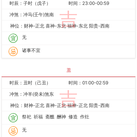
时辰：子时（戊子）
时间：23:00-00:59
吉
冲煞：冲马(壬午)煞南
神位：财神-正北 喜神-东北 福神-东北 阳贵-西南
无
诸事不宜
丑
时辰：丑时（己丑）
时间：01:00-02:59
吉
冲煞：冲羊(癸未)煞东
神位：财神-正北 喜神-正北 福神-正北 阳贵-西南
祭祀
祈福
斋醮
酬神
修造
作灶
无