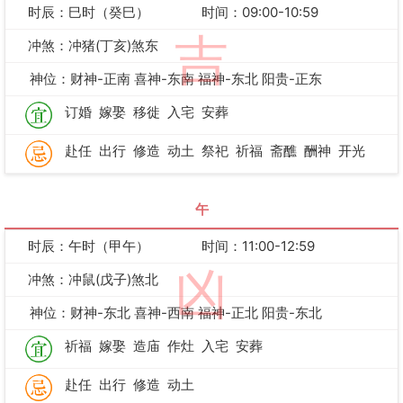
时辰：巳时（癸巳）
时间：09:00-10:59
吉
冲煞：冲猪(丁亥)煞东
神位：财神-正南 喜神-东南 福神-东北 阳贵-正东
订婚
嫁娶
移徙
入宅
安葬
赴任
出行
修造
动土
祭祀
祈福
斋醮
酬神
开光
午
时辰：午时（甲午）
时间：11:00-12:59
凶
冲煞：冲鼠(戊子)煞北
神位：财神-东北 喜神-西南 福神-正北 阳贵-东北
祈福
嫁娶
造庙
作灶
入宅
安葬
赴任
出行
修造
动土