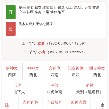
纳采
嫁娶
裁衣
理发
出行
修造
动土
进人口
开市
交易
宜
立券
挂匾
移徙
上梁
栽种
纳畜
伐木
安葬
安床
祭祀
祈福
忌
上一节气:
立夏
（1982-05-06 04:19:59）
下一节气:
小满
（1982-05-21 17:22:53）
财神位
福神位
喜神位
阳贵神位
阴贵神位
西南
西北
西南
正西
西北
五行
冲煞
值神
山下火
冲虎煞南
天刑（黑道日）
吉神宜趋
今日胎神
凶神宜忌
建
二
奎