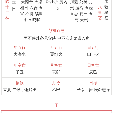
除
十
木
天德合 天愿
厨灶炉 房内
河魁 死神 月
平
十
八
狼
相日 六合 五
北
刑 游祸 五虚
日
二
星
星
富 不将 续世
血忌 复日 五
神
宿
宿
除神 鸣吠
离 天刑
彭祖百忌
丙不修灶必见灾殃 申不安床鬼祟入房
年五行
月五行
日五行
大海水
覆灯火
山下火
年空亡
月空亡
日空亡
子丑
寅卯
辰巳
物候
月令
日禄
立夏 二候，蚯蚓出
乙巳
巳命互禄 庚命进禄
子