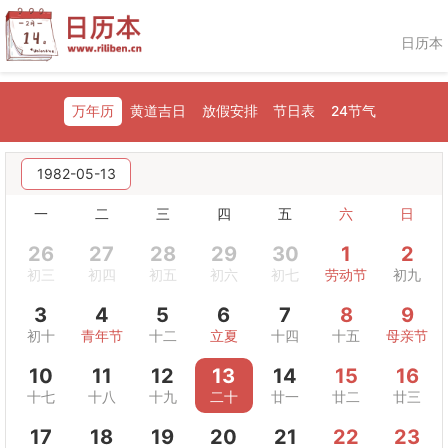
日历本
万年历
黄道吉日
放假安排
节日表
24节气
1982-05-13
一
二
三
四
五
六
日
26
27
28
29
30
1
2
初三
初四
初五
初六
初七
劳动节
初九
3
4
5
6
7
8
9
初十
青年节
十二
立夏
十四
十五
母亲节
10
11
12
13
14
15
16
十七
十八
十九
二十
廿一
廿二
廿三
17
18
19
20
21
22
23