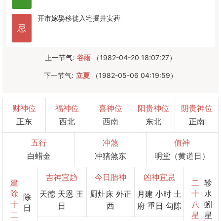
开市
嫁娶
移徙
入宅
掘井
安葬
忌
上一节气:
谷雨
（1982-04-20 18:07:27）
下一节气:
立夏
（1982-05-06 04:19:59）
财神位
福神位
喜神位
阳贵神位
阴贵神位
正东
西北
西南
东北
正南
五行
冲煞
值神
白蜡金
冲猪煞东
明堂（黄道日）
吉神宜趋
今日胎神
凶神宜忌
建
二
轸
除
十
水
天德 天恩 王
厨灶床 外正
月建 小时 土
除
十
八
蚓
日
西
府 重日 勾陈
日
二
星
星