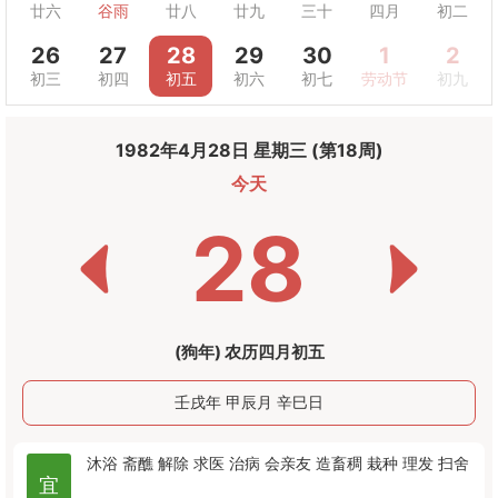
廿六
谷雨
廿八
廿九
三十
四月
初二
26
27
28
29
30
1
2
初三
初四
初五
初六
初七
劳动节
初九
1982年4月28日 星期三 (第18周)
今天
28
(狗年) 农历四月初五
壬戌年 甲辰月 辛巳日
沐浴
斋醮
解除
求医
治病
会亲友
造畜稠
栽种
理发
扫舍
宜