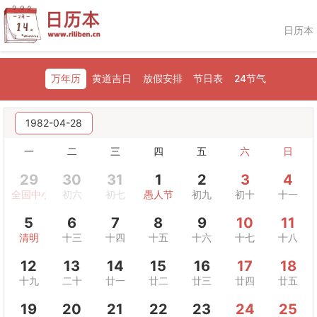
日历本
万年历
黄道吉日
放假安排
节日表
24节气
1982-04-28
一
二
三
四
五
六
日
29
30
31
1
2
3
4
全国中小学生安全教育日
初六
初七
愚人节
初九
初十
十一
5
6
7
8
9
10
11
清明
十三
十四
十五
十六
十七
十八
12
13
14
15
16
17
18
十九
二十
廿一
廿二
廿三
廿四
廿五
19
20
21
22
23
24
25