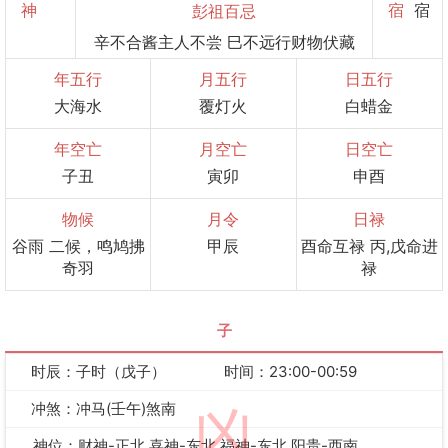
神
宿
宿
彭祖百忌
辛不合酱主人不尝 巳不远行财物伏藏
年五行
月五行
日五行
大海水
覆灯火
白蜡金
年空亡
月空亡
日空亡
子丑
寅卯
申酉
物候
月令
日禄
谷雨 二候，鸣鸠拂
甲辰
酉命互禄 丙,戊命进
奇羽
禄
子
时辰：子时（戊子）
时间：23:00-00:59
冲煞：冲马(壬午)煞南
凶
神位：财神-正北 喜神-东北 福神-东北 阳贵-西南