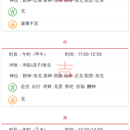
神位：财神-正南 喜神-东南 福神-东北 阳贵-正东
无
诸事不宜
午
时辰：午时（甲午）
时间：11:00-12:59
吉
冲煞：冲鼠(戊子)煞北
神位：财神-东北 喜神-西南 福神-正北 阳贵-东北
赴任
出行
求财
见贵
祭祀
祈福
酬神
无
未
时辰：未时（乙未）
时间：13:00-14:59