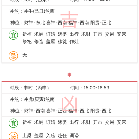
冲煞：冲牛(己丑)煞西
吉
神位：财神-东北 喜神-西南 福神-西南 阳贵-正北
祈福
求嗣
订婚
嫁娶
出行
求财
开市
交易
安床
祭祀
修造
盖屋
移徙
作灶
无
申
时辰：申时（丙申）
时间：15:00-16:59
凶
冲煞：冲虎(庚寅)煞南
神位：财神-西南 喜神-正西 福神-西北 阳贵-西北
祈福
求嗣
订婚
嫁娶
出行
求财
开市
交易
安床
上梁
盖屋
入殓
赴任
词讼