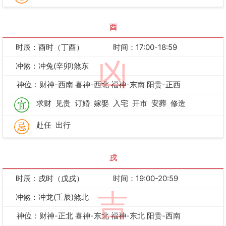
酉
时辰：酉时（丁酉）
时间：17:00-18:59
凶
冲煞：冲兔(辛卯)煞东
神位：财神-西南 喜神-西北 福神-东南 阳贵-正西
求财
见贵
订婚
嫁娶
入宅
开市
安葬
修造
赴任
出行
戌
时辰：戌时（戊戌）
时间：19:00-20:59
吉
冲煞：冲龙(壬辰)煞北
神位：财神-正北 喜神-东北 福神-东北 阳贵-西南