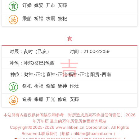
订婚
嫁娶
开市
安葬
乘船
祈福
求嗣
祭祀
亥
时辰：亥时（己亥）
时间：21:00-22:59
吉
冲煞：冲蛇(癸巳)煞西
神位：财神-正北 喜神-正北 福神-正北 阳贵-西南
祭祀
祈福
斋醮
酬神
作灶
造桥
乘船
开光
修造
安葬
本站所有内容仅供休闲娱乐和参考，对所造成后果不承担任何责任。
2026
年万年历
最全的万年历黄历免费查询网站
Copyright©2025-2026 www.riliben.cn Corporation, All Rights
Reserved.联系我们（邮箱：riliben@foxmail.com ）