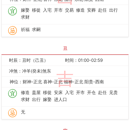
嫁娶
移徙
入宅
开市
交易
修造
安葬
赴任
出行
求财
祈福
求嗣
丑
时辰：丑时（己丑）
时间：01:00-02:59
冲煞：冲羊(癸未)煞东
吉
神位：财神-正北 喜神-正北 福神-正北 阳贵-西南
修造
盖屋
移徙
安床
入宅
开市
开仓
赴任
见贵
求财
出行
嫁娶
进人口
无