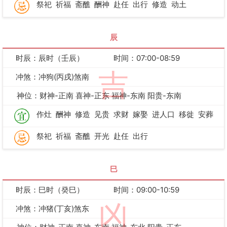
祭祀
祈福
斋醮
酬神
赴任
出行
修造
动土
辰
时辰：辰时（壬辰）
时间：07:00-08:59
吉
冲煞：冲狗(丙戌)煞南
神位：财神-正南 喜神-正东 福神-东南 阳贵-东南
作灶
酬神
修造
见贵
求财
嫁娶
进人口
移徙
安葬
祭祀
祈福
斋醮
开光
赴任
出行
巳
时辰：巳时（癸巳）
时间：09:00-10:59
凶
冲煞：冲猪(丁亥)煞东