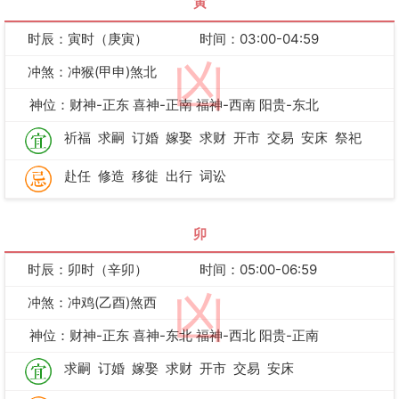
寅
时辰：寅时（庚寅）
时间：03:00-04:59
凶
冲煞：冲猴(甲申)煞北
神位：财神-正东 喜神-正南 福神-西南 阳贵-东北
祈福
求嗣
订婚
嫁娶
求财
开市
交易
安床
祭祀
赴任
修造
移徙
出行
词讼
卯
时辰：卯时（辛卯）
时间：05:00-06:59
凶
冲煞：冲鸡(乙酉)煞西
神位：财神-正东 喜神-东北 福神-西北 阳贵-正南
求嗣
订婚
嫁娶
求财
开市
交易
安床